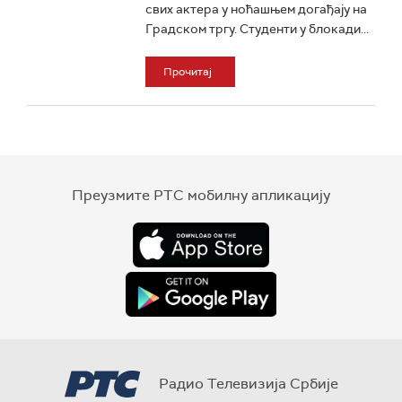
свих актера у ноћашњем догађају на
Градском тргу. Студенти у блокади...
Прочитај
Преузмите РТС мобилну апликацију
Радио Телевизија Србије