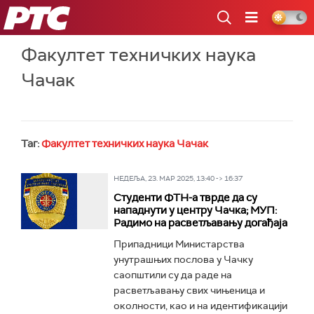
РТС
Факултет техничких наука
Чачак
Таг:
Факултет техничких наука Чачак
НЕДЕЉА, 23. МАР 2025, 13:40 -> 16:37
Студенти ФТН-а тврде да су
нападнути у центру Чачка; МУП:
Радимо на расветљавању догађаја
Припадници Министарства
унутрашњих послова у Чачку
саопштили су да раде на
расветљавању свих чињеница и
околности, као и на идентификацији