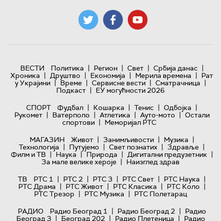
|
|
|
|
ВЕСТИ
Политика
Регион
Свет
Србија данас
|
|
|
|
Хроника
Друштво
Економија
Мерила времена
Рат
|
|
|
|
у Украјини
Време
Сервисне вести
Сматрачница
|
Подкаст
ЕУ могућности 2026
|
|
|
|
СПОРТ
Фудбал
Кошарка
Тенис
Одбојка
|
|
|
|
Рукомет
Ватерполо
Атлетика
Ауто-мото
Остали
|
спортови
Меморијал РТС
|
|
|
МАГАЗИН
Живот
Занимљивости
Музика
|
|
|
|
Технологијa
Путујемо
Свет познатих
Здравље
|
|
|
|
Филм и ТВ
Наука
Природа
Дигитални предузетник
|
За мале велике хероје
Наизглед здрав
|
|
|
|
|
ТВ
РТС 1
РТС 2
РТС 3
РТС Свет
РТС Наука
|
|
|
|
РТС Драма
РТС Живот
РТС Класика
РТС Коло
|
|
РТС Трезор
РТС Музика
РТС Полетарац
|
|
РАДИО
Радио Београд 1
Радио Београд 2
Радио
|
|
|
Београд 3
Београд 202
Радио Плетеница
Радио