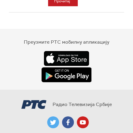
Прочитај
Преузмите РТС мобилну апликацију
Радио Телевизија Србије