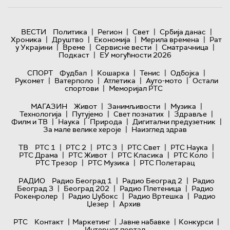
|
|
|
|
ВЕСТИ
Политика
Регион
Свет
Србија данас
|
|
|
|
Хроника
Друштво
Економија
Мерила времена
Рат
|
|
|
|
у Украјини
Време
Сервисне вести
Сматрачница
|
Подкаст
ЕУ могућности 2026
|
|
|
|
СПОРТ
Фудбал
Кошарка
Тенис
Одбојка
|
|
|
|
Рукомет
Ватерполо
Атлетика
Ауто-мото
Остали
|
спортови
Меморијал РТС
|
|
|
МАГАЗИН
Живот
Занимљивости
Музика
|
|
|
|
Технологијa
Путујемо
Свет познатих
Здравље
|
|
|
|
Филм и ТВ
Наука
Природа
Дигитални предузетник
|
За мале велике хероје
Наизглед здрав
|
|
|
|
|
ТВ
РТС 1
РТС 2
РТС 3
РТС Свет
РТС Наука
|
|
|
|
РТС Драма
РТС Живот
РТС Класика
РТС Коло
|
|
РТС Трезор
РТС Музика
РТС Полетарац
|
|
РАДИО
Радио Београд 1
Радио Београд 2
Радио
|
|
|
Београд 3
Београд 202
Радио Плетеница
Радио
|
|
|
Рокенролер
Радио Џубокс
Радио Вртешка
Радио
|
Џезер
Архив
|
|
|
|
РТС
Контакт
Маркетинг
Јавне набавке
Конкурси
Интернет портал