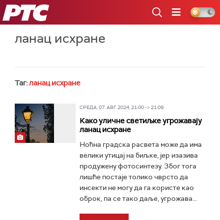
РТС
ланац исхране
Таг:
ланац исхране
СРЕДА, 07. АВГ 2024, 21:00 -> 21:09
Како уличне светиљке угрожавају
ланац исхране
Ноћна градска расвета може да има
велики утицај на биљке, јер изазива
продужену фотосинтезу. Због тога
лишће постаје толико чврсто да
инсекти не могу да га користе као
оброк, па се тако даље, угрожава...