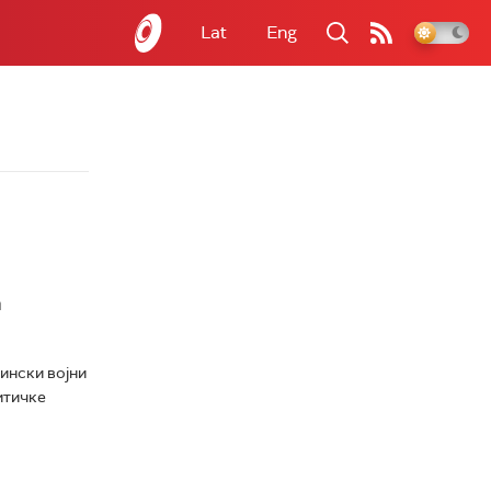
Lat
Eng
а
ински војни
итичке