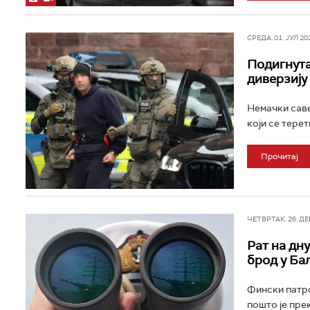
СРЕДА, 01. ЈУЛ 202
Подигнута
диверзију
Немачки саве
који се терет
Прочитај
ЧЕТВРТАК, 26. ДЕЦ
Рат на дн
брод у Ба
Фински патро
пошто је пре