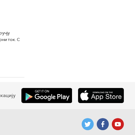
ручју
ни ток. С
кацију