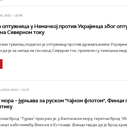
6, 19:51 -> 20:08
 оптужница у Немачкој против Украјинца због опт
 на Северном току
зни тужилац подигао је оптужницу против држављанина Украјине
и да је за напад на гасовод Северни ток, пренели су тамошњи медиј
 2024, 19:20 -> 21:07
у мора – јурњава за руском "тајном флотом", Финци
лтику
лни брод "Турва" пресрео је, у Балтичком мору, теретни брод "Иг
кинут кабл између Финске и Естоније. Финци тврде да је брод кри