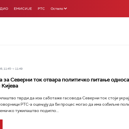
АДИО
ЕМИСИЈЕ
РТС
Остало
6, 11:45 -> 11:49
 за Северни ток отвара политичко питање однос
 Кијева
лаштво тврди да иза саботаже гасовода Северни ток стоји украј
говорници РТС-а оцењују да би процес могао да има озбиљне пол
емачко тужилаштво подигло...