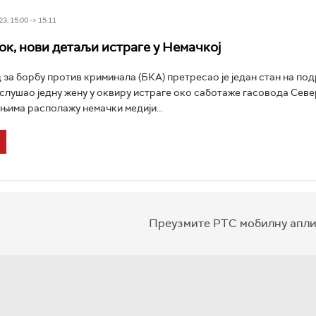
3, 15:00 -> 15:11
ок, нови детаљи истраге у Немачкој
 за борбу против криминала (БКА) претресао је један стан на под
слушао једну жену у оквиру истраге око саботаже гасовода Север
њима располажу немачки медији...
Преузмите РТС мобилну апли