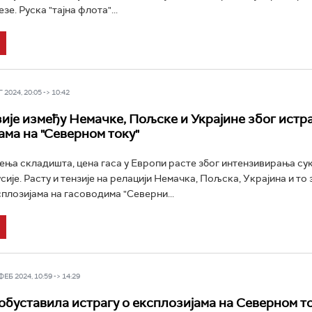
зе. Руска "тајна флота"...
2024, 20:05 -> 10:42
зије између Немачке, Пољске и Украјине због истра
ама на "Северном току"
ења складишта, цена гаса у Европи расте због интензивирања су
сије. Расту и тензије на релацији Немачка, Пољска, Украјина и то 
сплозијама на гасоводима "Северни...
Б 2024, 10:59 -> 14:29
обуставила истрагу о експлозијама на Северном то