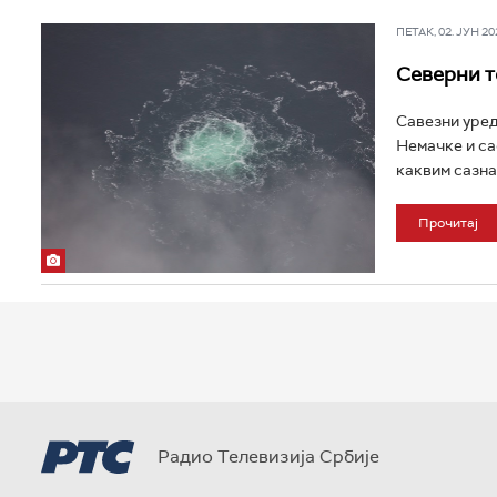
ПЕТАК, 02. ЈУН 202
Северни т
Савезни уред
Немачке и са
каквим сазна
Прочитај
Радио Телевизија Србије