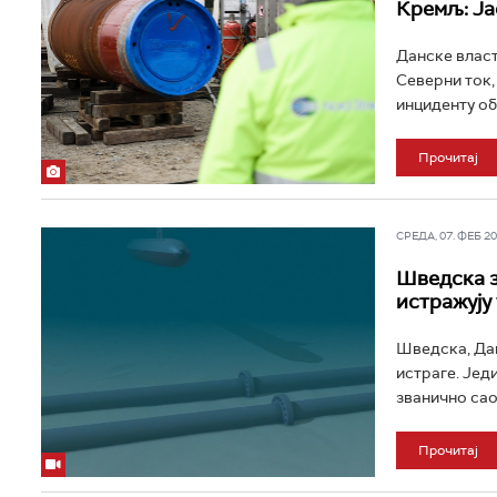
Кремљ: Ја
Данске власт
Северни ток, 
инциденту об
Прочитај
СРЕДА, 07. ФЕБ 202
Шведска з
истражују
Шведска, Дан
истраге. Једи
званично саоп
Прочитај