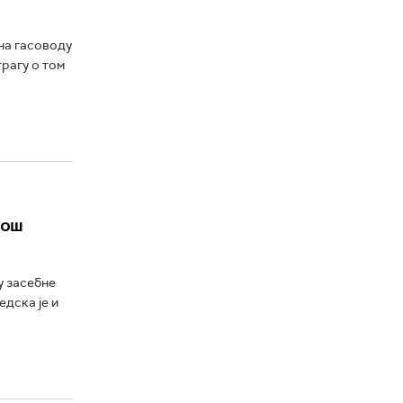
на гасоводу
трагу о том
још
у засебне
едска је и