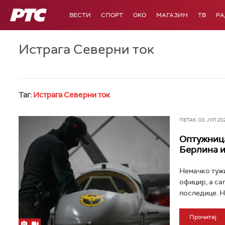
РТС
ВЕСТИ
СПОРТ
OKO
МАГАЗИН
ТВ
Р
Истрага Северни ток
Таг:
Истрага Северни ток
ПЕТАК, 03. ЈУЛ 202
Оптужница
Берлина и
Немачко тужи
официр, а са
последице. Н
Прочитај