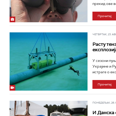
прекид ове ве
Прочитај
ЧЕТВРТАК, 15. АВГ 
Расту тен
експлозиј
У сезони пуњ
Украјине и Ру
истраге о ек
Прочитај
ПОНЕДЕЉАК, 26. ФЕ
И Данска 