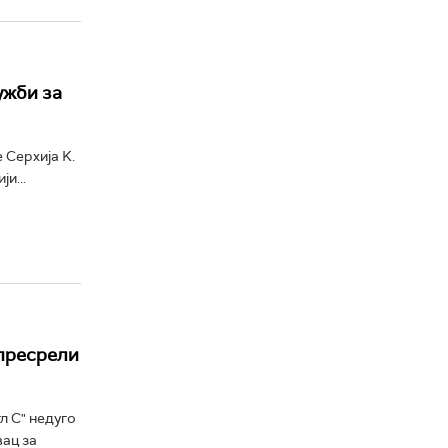
ужби за
 Серхија K.
и...
 пресрели
л С" недуго
вац за