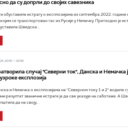
сно да су допрли до својих савезника
и обуставиле истрагу о експлозијама из септембра 2022. године 
којим се транспортовао гас из Русије у Немачку. Претходно је ис
уставила Шведска...
4, 20:00 -> 20:09
атворила случај "Северни ток", Данска и Немачка 
 узроке експлозија
ска и Немачка о експлозијама на "Северном току 1 и 2" водиле с
ни резултат званичне истраге је да све указује на саботаже. А Шв
штила да на своју...