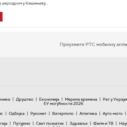
а аеродром у Кишињеву...
Преузмите РТС мобилну апли
|
|
|
|
оника
Друштво
Економија
Мерила времена
Рат у Украји
ЕУ могућности 2026
|
|
|
|
|
|
ис
Одбојка
Рукомет
Ватерполо
Атлетика
Ауто-мото
|
|
|
|
|
гијa
Путујемо
Свет познатих
Здравље
Филм и ТВ
Нау