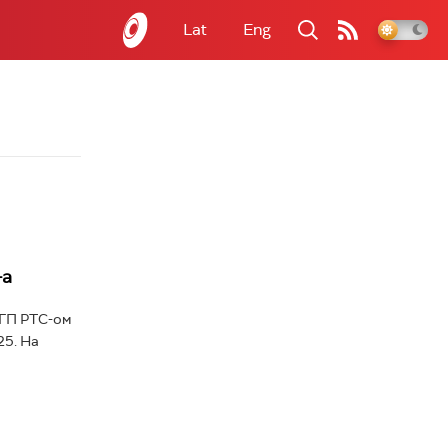
Lat
Eng
-а
ПГП РТС-ом
25. На