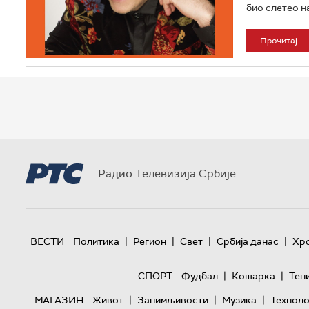
био слетео н
Прочитај
Радио Телевизија Србије
|
|
|
|
ВЕСТИ
Политика
Регион
Свет
Србија данас
Хр
|
|
СПОРТ
Фудбал
Кошарка
Тен
|
|
|
МАГАЗИН
Живот
Занимљивости
Музика
Техноло