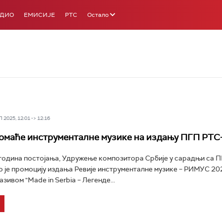
АДИО
ЕМИСИЈЕ
РТС
Остало
2025, 12:01 -> 12:16
омаће инструменталне музике на издању ПГП РТС
година постојања, Удружење композитора Србије у сарадњи са 
 је промоцију издања Ревије инструменталне музике – РИМУС 20
зивом "Made in Serbia – Легенде...