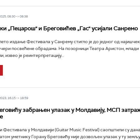
25, 08:30 -> 08:38
ки „Пецарош" и Бреговићев „Гас" усијали Санремо
ето издање Фестивала у Санрему стигло је до једног од најишчек
ечери посвећене обрадама. На позорници Театра Аристон, млади
и, извео је реинтерпретацију...
23, 16:15 -> 18:59
еговићу забрањен улазак у Молдавију, МСП затра
е
 Фестивала у Молдавији (Guitar Music Festival) саопштили су дан
атом уметнику Горану Бреговићу није дозвољен улазак у ту земљу,