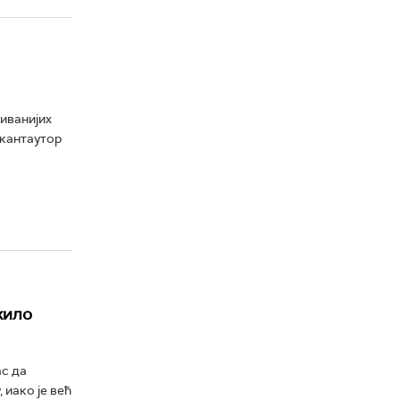
иванијих
 кантаутор
жило
ас да
 иако је већ