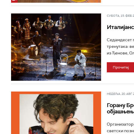
СУБОТА, 15. ФЕБ 20
Италијанс
Седамдесет п
тренутака: в
из Ђенове, Ол
Прочитај
НЕДЕЉА, 20. АВГ 20
Горану Бр
објашњењ
Организатори
светски позн