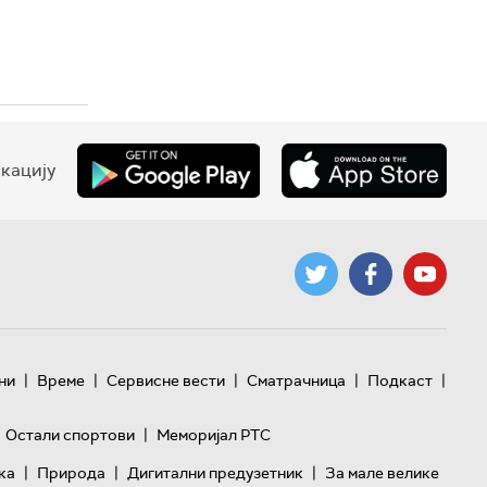
кацију
|
|
|
|
|
ни
Време
Сервисне вести
Сматрачница
Подкаст
|
Остали спортови
Меморијал РТС
|
|
|
ка
Природа
Дигитални предузетник
За мале велике