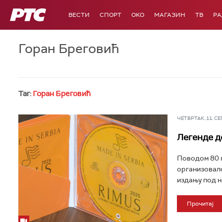
РТС
ВЕСТИ
СПОРТ
OKO
МАГАЗИН
ТВ
Р
Горан Бреговић
Таг:
Горан Бреговић
ЧЕТВРТАК, 11. СЕП 
Легенде д
Поводом 80 
организовало
издању под на
Прочитај