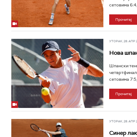
сетовима 6:4, 
Прочитај
УТОРАК, 28. АПР 20
Нова шпан
Шпански тени
четвртфинале
сетовима 7:5, 
Прочитај
УТОРАК, 28. АПР 20
Синер лак