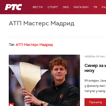
РТС
ВЕСТИ
СПОРТ
OKO
МАГАЗИН
ТВ
Р
АТП Мастерс Мадрид
Таг:
АТП Мастерс Мадрид
НЕДЕЉА, 03. МАЈ 2
Синер за 
низу
Италијан Јан
у финалу мас
титуле у низу..
Прочитај