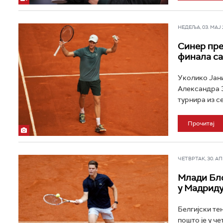
НЕДЕЉА, 03. МАЈ 2
Синер пре
финала са
Уколико Јани
Александра З
турнира из се
Прочитај
ЧЕТВРТАК, 30. АПР
Млади Бло
у Мадрид
Белгијски те
пошто је у ч