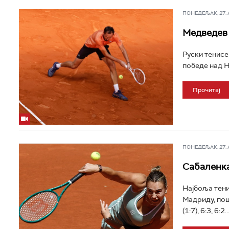
ПОНЕДЕЉАК, 27. АП
Медведев 
Руски тенисе
победе над Н
Прочитај
ПОНЕДЕЉАК, 27. АП
Сабаленка
Најбоља тени
Мадриду, пош
(1:7), 6:3, 6:2..