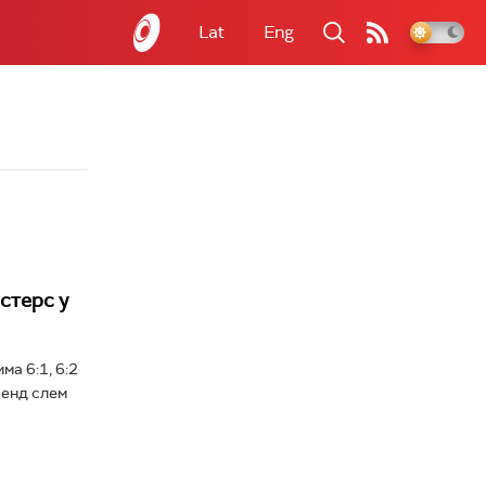
Lat
Eng
стерс у
а 6:1, 6:2
ренд слем