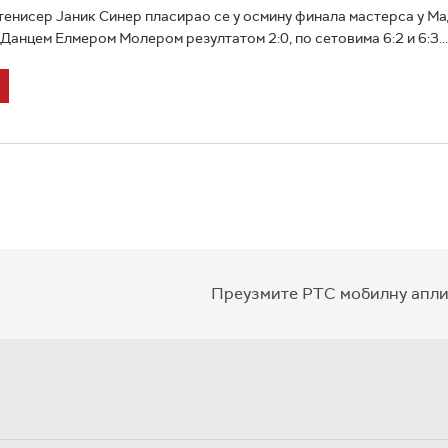
тенисер Јаник Синер пласирао се у осмину финала мастерса у М
Данцем Елмером Молером резултатом 2:0, по сетовима 6:2 и 6:3...
Преузмите РТС мобилну апли