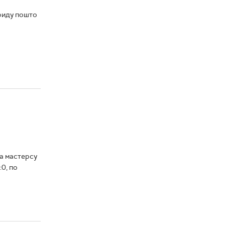
риду пошто
а мастерсу
0, по