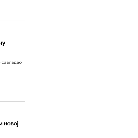
ну
е савладао
и новој