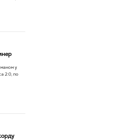
инер
сманом у
 2:0, по
корду