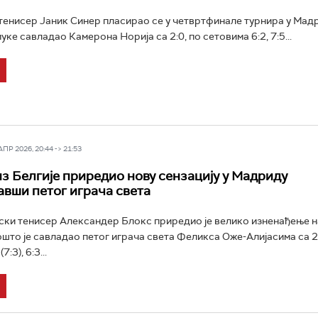
тенисер Јаник Синер пласирао се у четвртфинале турнира у Мад
муке савладао Камерона Норија са 2:0, по сетовима 6:2, 7:5...
Р 2026, 20:44 -> 21:53
из Белгије приредио нову сензацију у Мадриду
вши петог играча света
ски тенисер Александер Блокс приредио је велико изненађење н
ошто је савладао петог играча света Феликса Оже-Алијасима са 2:
:3), 6:3...