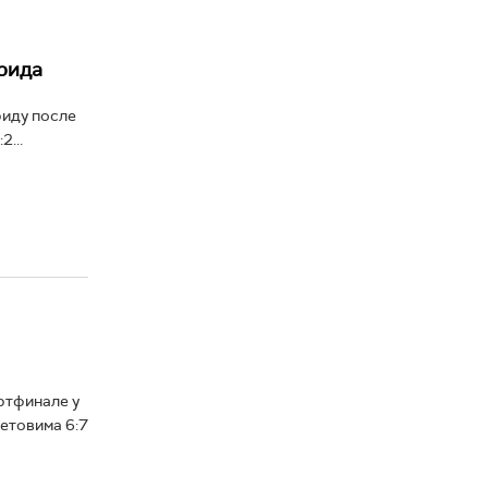
рида
риду после
...
ртфинале у
сетовима 6:7