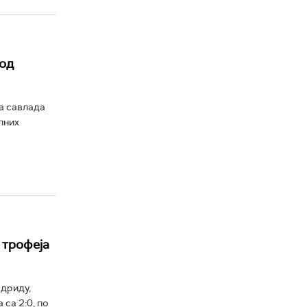
 од
а савлада
пних
 трофеја
адриду,
са 2:0, по