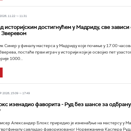
026, 11:22 -> 11:31
д историјским достигнућем у Мадриду, све зависи
 Зверевом
к Синер у финалу мастерса у Мадриду које почиње у 17.00 часов
верева, постаће први играч у историји који је освојио пет узасто
рије 1000...
 2026, 15:09 -> 17:49
кс изенадио фаворита - Руд без шансе за одбрану
у
нисер Александер Блокс приредио је изненађње на мастерсу у М
етвртфиналу савладао фаворизованог Норвежанина Каспера Руда 