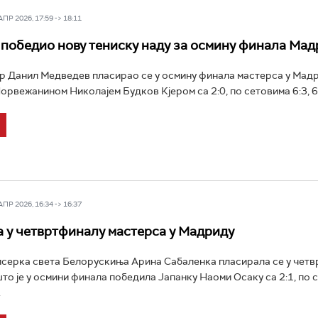
Р 2026, 17:59 -> 18:11
победио нову тениску наду за осмину финала Мад
р Данил Медведев пласирао се у осмину финала мастерса у Мад
орвежанином Николајем Будков Кјером са 2:0, по сетовима 6:3, 6:2
Р 2026, 16:34 -> 16:37
 у четвртфиналу мастерса у Мадриду
серка света Белорускиња Арина Сабаленка пласирала се у четв
то је у осмини финала победила Јапанку Наоми Осаку са 2:1, по 
.