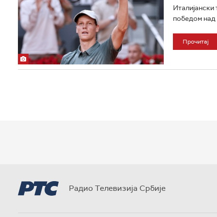
Италијански 
победом над 
Прочитај
Радио Телевизија Србије