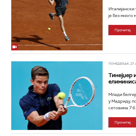
Италијански 
је без много 
Прочитај
ПОНЕДЕЉАК, 27. АП
Тинејџер 
елиминиса
Млади белгиј
у Мадриду, п
сетовима 7:6 (7
Прочитај