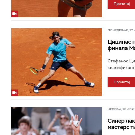
Прочитај
ПОНЕДЕЉАК, 27. АП
Циципас п
финала М
Стефанос Циц
квалификанта 
Прочитај
НЕДЕЉА, 26. АПР 2
Синер лак
мастерс т