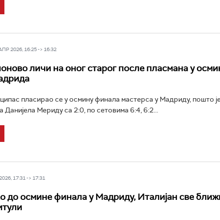
Р 2026, 16:25 -> 16:32
оново личи на оног старог после пласмана у осми
адрида
ипас пласирао се у осмину финала мастерса у Мадриду, пошто ј
Данијела Мериду са 2:0, по сетовима 6:4, 6:2...
026, 17:31 -> 17:31
о до осмине финала у Мадриду, Италијан све ближ
итули