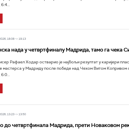
6:4...
26, 18:08 -> 19:13
ска нада у четвртфиналу Мадрида, тамо га чека С
сер Рафаел Ходар остварио је најбољи резултат у каријери пла
 мастерса у Мадриду после победе над Чехом Витом Копривом са
6:0...
26, 13:23 -> 13:50
о до четвртфинала Мадрида, прети Новаковом ре