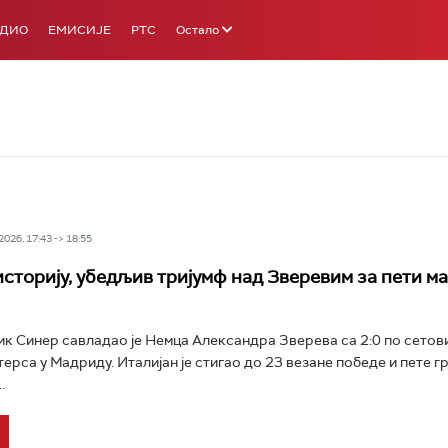
АДИО
ЕМИСИЈЕ
РТС
Остало
026, 17:43 -> 18:55
историју, убедљив тријумф над Зверевим за пети ма
ик Синер савладао је Немца Александра Зверева са 2:0 по сетовим
терса у Мадриду. Италијан је стигао до 23 везане победе и пете г
.