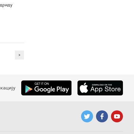
адриду
>
кацију