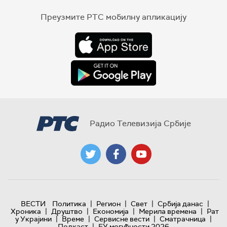
Преузмите РТС мобилну апликацију
Радио Телевизија Србије
|
|
|
|
ВЕСТИ
Политика
Регион
Свет
Србија данас
|
|
|
|
Хроника
Друштво
Економија
Мерила времена
Рат
|
|
|
|
у Украјини
Време
Сервисне вести
Сматрачница
|
Подкаст
ЕУ могућности 2026