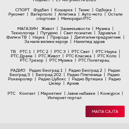
|
|
|
|
СПОРТ
Фудбал
Кошарка
Тенис
Одбојка
|
|
|
|
Рукомет
Ватерполо
Атлетика
Ауто-мото
Остали
|
спортови
Меморијал РТС
|
|
|
МАГАЗИН
Живот
Занимљивости
Музика
|
|
|
|
Технологијa
Путујемо
Свет познатих
Здравље
|
|
|
|
Филм и ТВ
Наука
Природа
Дигитални предузетник
|
За мале велике хероје
Наизглед здрав
|
|
|
|
|
ТВ
РТС 1
РТС 2
РТС 3
РТС Свет
РТС Наука
|
|
|
|
РТС Драма
РТС Живот
РТС Класика
РТС Коло
|
|
РТС Трезор
РТС Музика
РТС Полетарац
|
|
РАДИО
Радио Београд 1
Радио Београд 2
Радио
|
|
|
Београд 3
Београд 202
Радио Плетеница
Радио
|
|
|
Рокенролер
Радио Џубокс
Радио Вртешка
Радио
|
Џезер
Архив
|
|
|
|
РТС
Контакт
Маркетинг
Јавне набавке
Конкурси
Интернет портал
МАПА САЈТА