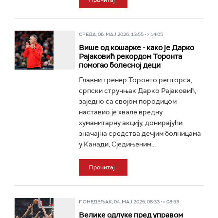
Прочитај
СРЕДА, 06. МАЈ 2026, 13:55 -> 14:05
Више од кошарке - како је Дарко
Рајаковић рекордом Торонта
помогао болесној деци
Главни тренер Торонто репторса,
српски стручњак Дарко Рајаковић,
заједно са својом породицом
наставио је хвале вредну
хуманитарну акцију, донирајући
значајна средства дечјим болницама
у Канади, Сједињеним...
Прочитај
ПОНЕДЕЉАК, 04. МАЈ 2026, 08:33 -> 08:53
Велике одлуке пред управом