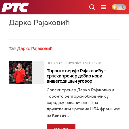
РТС
Дарко Рајаковић
Таг:
Дарко Рајаковић
ЧЕТВРТАК, 02. ЈУЛ 2026, 17:34 -> 17:34
Торонто верује Рајаковићу -
српски тренер добио нови
вишегодишњи уговор
Српски тренер Дарко Рајаковић и
Торонто репторси обновили су
сарадњу, озваничено је на
друштвеним мрежама НБА франшизе
из Канаде...