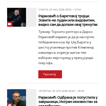
СУБОТА, 02. МАЈ 2026, 06:52 -> 07:04
Рајаковић о Баретовој тројци:
Зовите ме лудим или видовитим,
видео сам да долази овај тренутак
Тренер Торонто репторса Дарко
Рајаковић изјавио је да је наслутио
победнички кош Ар Џеј Барета у
шестој утакмици против Кливленд
кавалирса, којим је његов тим
изборио мајсторицу у првој рунди
плеј-офа...
Прочитај
ЧЕТВРТАК, 30. АПР 2026, 06:28 -> 06:35
Рајаковић: Одбрана је попустила у
завршници, Инграм неизвестан за