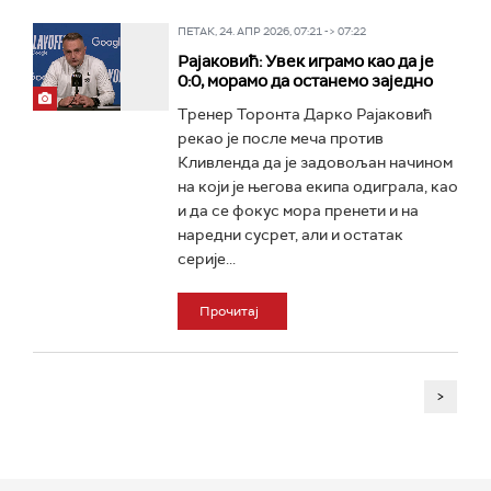
ПЕТАК, 24. АПР 2026, 07:21 -> 07:22
Рајаковић: Увек играмо као да је
0:0, морамо да останемо заједно
Тренер Торонта Дарко Рајаковић
рекао је после меча против
Кливленда да је задовољан начином
на који је његова екипа одиграла, као
и да се фокус мора пренети и на
наредни сусрет, али и остатак
серије...
Прочитај
>