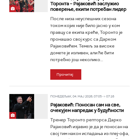
Торонта – Рајаковић заслужио
поверење, екипи потребан лидер
После низа неуспешних сезона
током којих није било јасно у ком
правцу се екипа креће, Торонто је
пронашао свој курс са Дарком
Рајаковићем. Темељ за високе
домете је изливен, али ће бити
потребно још неколико...
Прочитај
ПОНЕДЕЉАК, 04. МАЈ 2026, 07:05 -> 07:16
Рајаковић: Поносан сам на све,
очекујем напредак у будућности
Тренер Торонто репторса Дарко
Рајаковић изјавио је да је поносан на
свој тим након испадања из плеј-офа,