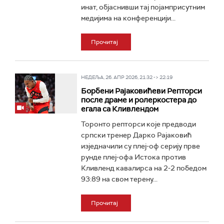
инат, објаснивши тај појамприсутним
медијима на конференцији...
Прочитај
НЕДЕЉА, 26. АПР 2026, 21:32 -> 22:19
Борбени Рајаковићеви Репторси
после драме и ролеркостера до
егала са Кливлендом
Торонто репторси које предводи
српски тренер Дарко Рајаковић
изједначили су плеј-оф серију прве
рунде плеј-офа Истока против
Кливленд кавалирса на 2-2 победом
93:89 на свом терену...
Прочитај