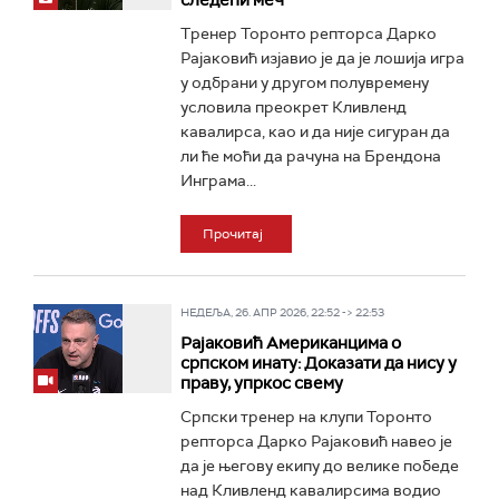
следећи меч
Тренер Торонто репторса Дарко
Рајаковић изјавио је да је лошија игра
у одбрани у другом полувремену
условила преокрет Кливленд
кавалирса, као и да није сигуран да
ли ће моћи да рачуна на Брендона
Инграма...
Прочитај
НЕДЕЉА, 26. АПР 2026, 22:52 -> 22:53
Рајаковић Американцима о
српском инату: Доказати да нису у
праву, упркос свему
Српски тренер на клупи Торонто
репторса Дарко Рајаковић навео је
да је његову екипу до велике победе
над Кливленд кавалирсима водио