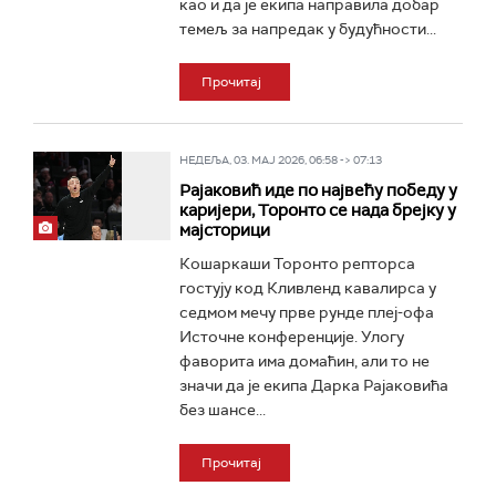
као и да је екипа направила добар
темељ за напредак у будућности...
Прочитај
НЕДЕЉА, 03. МАЈ 2026, 06:58 -> 07:13
Рајаковић иде по највећу победу у
каријери, Торонто се нада брејку у
мајсторици
Кошаркаши Торонто репторса
гостују код Кливленд кавалирса у
седмом мечу прве рунде плеј-офа
Источне конференције. Улогу
фаворита има домаћин, али то не
значи да је екипа Дарка Рајаковића
без шансе...
Прочитај