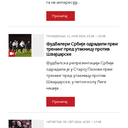
га не интересују...
Прочитај
ПОНЕДЕЉАК, 11. НОВ 2024, 23:29 -> 23:38
Фудбалери Србије одрадили први
тренинг пред утакмицу против
Швајцарске
Фудбалска репрезентација Србије
одрадила је у Старој Пазови први
тренинг пред утакмицу против
Швајцарске, у петом колу Лиге
нација...
Прочитај
ЧЕТВРТАК, 05. СЕП 2024, 10:30 -> 17:48