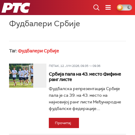
РТС
Фудбалери Србије
Таг:
Фудбалери Србије
ПЕТАК, 12. ЈУН 2026, 09:35 -> 09:36
Србија пала на 43. место Фифине
ранг листе
Фудбалска репрезентација Србије
пала је са 39. на 43. место на
најновијој ранг листи Међународне
фудбалске федерације....
Прочитај