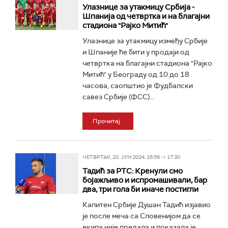
Улазнице за утакмицу Србија -
Шпанија од четвртка и на благајни
стадиона "Рајко Митић"
Улазнице за утакмицу између Србије
и Шпаније ће бити у продаји од
четвртка на благајни стадиона "Рајко
Митић" у Београду од 10 до 18
часова, саопштио је Фудбалски
савез Србије (ФСС)...
Прочитај
ЧЕТВРТАК, 20. ЈУН 2024, 16:56 -> 17:30
Тадић за РТС: Кренули смо
бојажљиво и испромашивали, бар
два, три гола би иначе постигли
Капитен Србије Душан Тадић изјавио
је после меча са Словенијом да се
екипа није предала и показала је