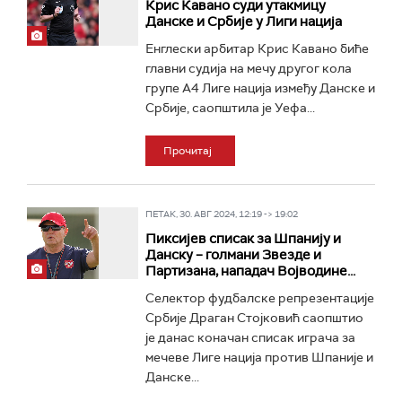
Крис Кавано суди утакмицу
Данске и Србије у Лиги нација
Енглески арбитар Крис Кавано биће
главни судија на мечу другог кола
групе А4 Лиге нација између Данске и
Србије, саопштила је Уефа...
Прочитај
ПЕТАК, 30. АВГ 2024, 12:19 -> 19:02
Пиксијев списак за Шпанију и
Данску – голмани Звезде и
Партизана, нападач Војводине...
Селектор фудбалске репрезентације
Србије Драган Стојковић саопштио
је данас коначан списак играча за
мечеве Лиге нација против Шпаније и
Данске...