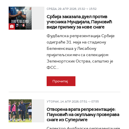
СРЕДА, 29. АПР 2026, 15:32 -> 15:52
Србија заказала дуел против
учесника Мундијала, Пауновић
види прилику за нове снаге
Фудбалска репрезентација Србије
одиграће 31. маја на стадиону
Белененсеша у Лисабону
пријатељски меч са селекцијом
Зеленортских Острва, сапштио је
ФСС...
Прочитај
УТОРАК, 14. АПР 2026, 07:51 -> 07:55
Отворена врата репрезентације:
Пауновић на окупљању проверава
снаге из Суперлиге
Селектор фудбалске репрезентације