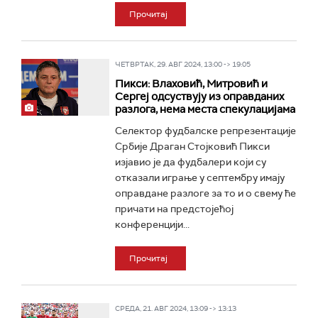
Прочитај
ЧЕТВРТАК, 29. АВГ 2024, 13:00 -> 19:05
Пикси: Влаховић, Митровић и
Сергеј одсуствују из оправданих
разлога, нема места спекулацијама
Селектор фудбалске репрезентације
Србије Драган Стојковић Пикси
изјавио је да фудбалери који су
отказали играње у септембру имају
оправдане разлоге за то и о свему ће
причати на предстојећој
конференцији...
Прочитај
СРЕДА, 21. АВГ 2024, 13:09 -> 13:13