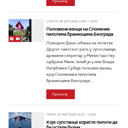
Прочитај
СУБОТА, 06. АПР 2024, 13:54 -> 19:51
Положени венци на Споменик
пилотима браниоцима Београда
Поводом Дана сећања на почетак
Другог светског рата у Југославији,
државни секретар у Министарству
одбране Миле Јелић је у име Владе
Републике Србије положио венац
крај Споменика пилотима
браниоцима Београда...
Прочитај
ПЕТАК, 15. МАР 2024, 13:15 -> 13:24
Које супстанце користе пилоти да
би остали будни