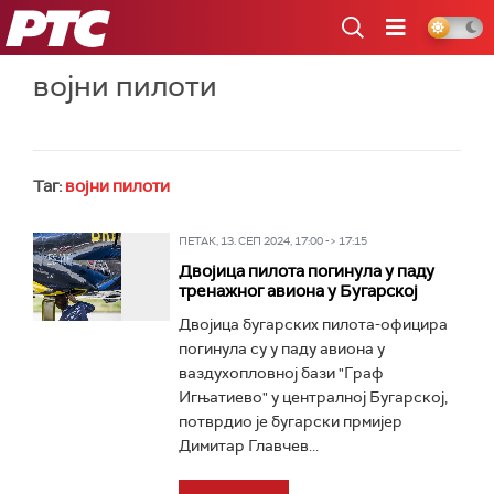
РТС
војни пилоти
Таг:
војни пилоти
ПЕТАК, 13. СЕП 2024, 17:00 -> 17:15
Двојица пилота погинула у паду
тренажног авиона у Бугарској
Двојица бугарских пилота-официра
погинула су у паду авиона у
ваздухопловној бази "Граф
Игњатиево" у централној Бугарској,
потврдио је бугарски прмијер
Димитар Главчев...