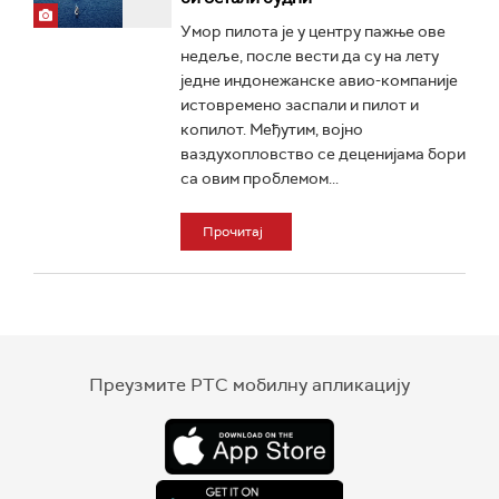
Умор пилота је у центру пажње ове
недеље, после вести да су на лету
једне индонежанске авио-компаније
истовремено заспали и пилот и
копилот. Међутим, војно
ваздухопловство се деценијама бори
са овим проблемом...
Прочитај
Преузмите РТС мобилну апликацију