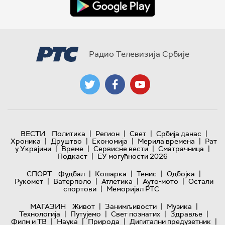
Радио Телевизија Србије
|
|
|
|
ВЕСТИ
Политика
Регион
Свет
Србија данас
|
|
|
|
Хроника
Друштво
Економија
Мерила времена
Рат
|
|
|
|
у Украјини
Време
Сервисне вести
Сматрачница
|
Подкаст
ЕУ могућности 2026
|
|
|
|
СПОРТ
Фудбал
Кошарка
Тенис
Одбојка
|
|
|
|
Рукомет
Ватерполо
Атлетика
Ауто-мото
Остали
|
спортови
Меморијал РТС
|
|
|
МАГАЗИН
Живот
Занимљивости
Музика
|
|
|
|
Технологијa
Путујемо
Свет познатих
Здравље
|
|
|
|
Филм и ТВ
Наука
Природа
Дигитални предузетник