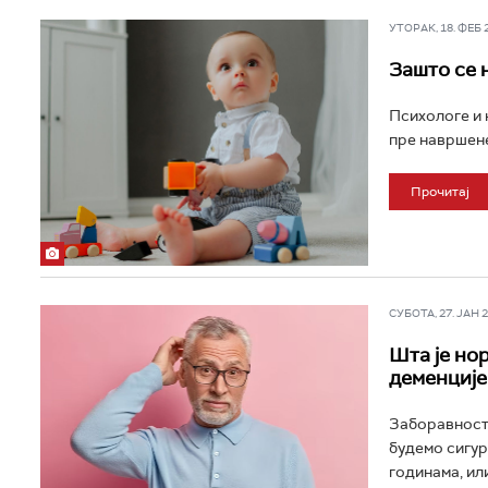
УТОРАК, 18. ФЕБ 20
Зашто се 
Психологе и 
пре навршене
Прочитај
СУБОТА, 27. ЈАН 20
Шта је но
деменције
Заборавност 
будемо сигур
годинама, или