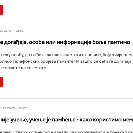
3, 21:47 -> 21:51
е догађаје, особе или информације боље памтимо
неку особу, да ли ћете лакше запамтити њено име, боју очију, осм
Колико телефонских бројева памтите? И зашто се сећате догађаја 
е можете да се сетите...
23, 06:00 -> 06:07
ије учење, учење је памћење - како користимо мем
ећамо ствари које нисмо ни знали да смо запамтили, а понекад с