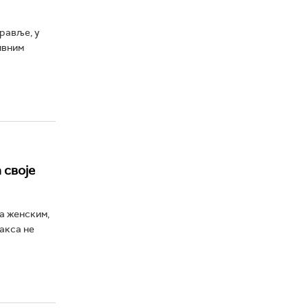
дравље, у
ивним
 своје
са женским,
ракса не