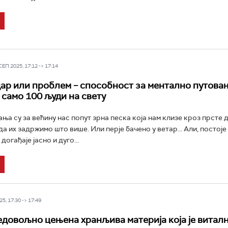
П 2025, 17:12 -> 17:14
ар или проблем – способност за ментално путова
 само 100 људи на свету
ња су за већину нас попут зрна песка која нам клизе кроз прсте 
а их задржимо што више. Или перје бачено у ветар... Али, постоје
огађаје јасно и дуго...
5, 17:30 -> 17:49
едовољно цењена хранљива материја која је виталн