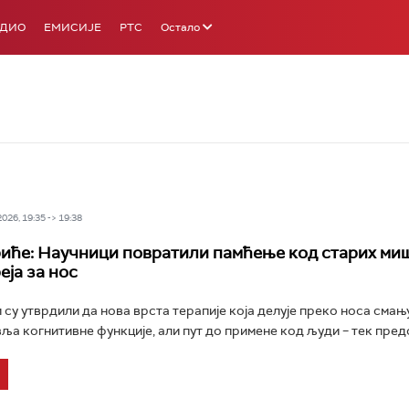
АДИО
ЕМИСИЈЕ
РТС
Остало
26, 19:35 -> 19:38
иће: Научници повратили памћење код старих миш
еја за нос
су утврдили да нова врста терапије која делује преко носа смању
ља когнитивне функције, али пут до примене код људи – тек предст