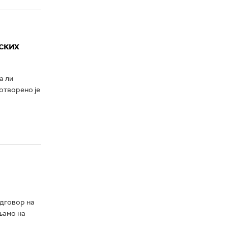
ских
а ли
отворено је
одговор на
ањамо на