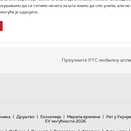
окушавамо да се сетимо нечега за шта знамо да смо учили, али не
могуће је одвојити...
Преузмите РТС мобилну апли
|
|
|
|
оника
Друштво
Економија
Мерила времена
Рат у Украји
ЕУ могућности 2026