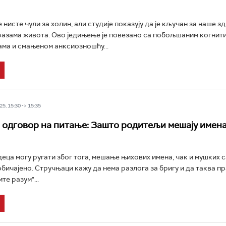
нисте чули за холин, али студије показују да је кључан за наше з
азама живота. Ово једињење је повезано са побољшаним когнит
ма и смањеном анксиозношћу...
5, 15:30 -> 15:35
 одговор на питање: Зашто родитељи мешају имена
деца могу ругати због тога, мешање њихових имена, чак и мушких 
обичајено. Стручњаци кажу да нема разлога за бригу и да таква п
те разум"...