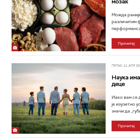
мозак
Можда раније 
различитим ф
перформанса
Прочитај
ПЕТАК, 11. АПР 202
Наука има
деце
Иако вам се 
је изузетно у
значи да „губи
Прочитај