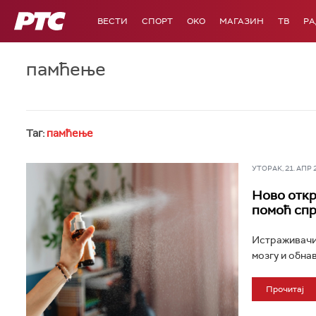
РТС
ВЕСТИ
СПОРТ
OKO
МАГАЗИН
ТВ
Р
памћење
Таг:
памћење
УТОРАК, 21. АПР 20
Ново откр
помоћ спр
Истраживачи 
мозгу и обнав
Прочитај