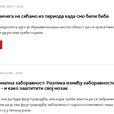
25, 19:00 -> 19:13
ничега не сећамо из периода када смо били бебе
неурологе дуго је збуњивала наша неспособност да се присетимо
 друге или треће године...
24, 10:45 -> 10:52
рмална заборавност: Разлика између заборавности
 – и како заштитити свој мозак
зна да буде фрустрирајућа, али када треба заиста да се забрине
ни да је ова фрустрирајућа заборавност одраз когнитивног пада
 су у питању рани...