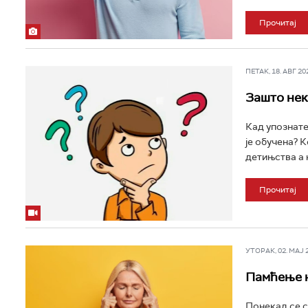
Прочитај
ПЕТАК, 18. АВГ 202
Зашто нек
Кад упознате 
је обучена? 
детињства а н
Прочитај
УТОРАК, 02. МАЈ 20
Памћење н
Понекад се с