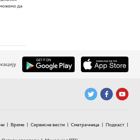
 можемо да
кацију
|
|
|
|
|
ни
Време
Сервисне вести
Сматрачница
Подкаст