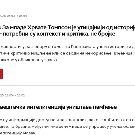
26, 05:53 -> 05:59
 За младе Хрвате Томпсон је утицајнији од историј
 потребни су контекст и критика, не бројке
жавности, у разговору о томе шта ђаци заиста уче из историје и д
тиче критичко мишљење или се своди на меморисање чињеница, 
 школе у обликовању знања...
5, 21:00 -> 21:02
 вештачка интелигенција уништава памћење
е су информације доступне и на један клик, лако је добити готов 
ање. Та брзина, међутим, има цену – када се у процесу учења осл
лигенцију, мозак...