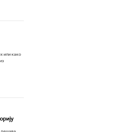
ех или како
из
орију
е дешава