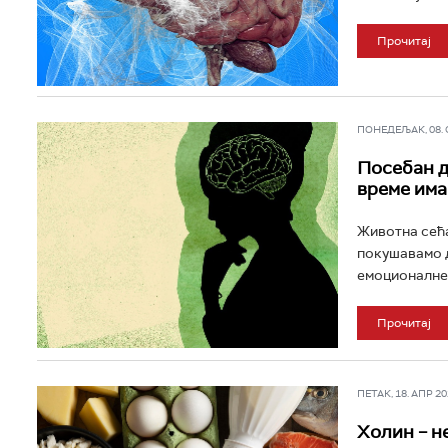
Прочитај
ПОНЕДЕЉАК, 08. СЕ
Посебан д
време има
Животна сећа
покушавамо д
емоционалне д
Прочитај
ПЕТАК, 18. АПР 202
Холин – н