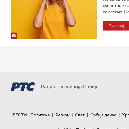
супротно – п
се сетимо. Не
Прочитај
Радио Телевизија Србије
|
|
|
|
ВЕСТИ
Политика
Регион
Свет
Србија данас
Хр