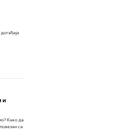
 догађаја
 и
мо? Како да
 повезан са