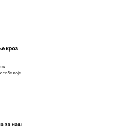
ње кроз
док
 особе које
а за наш