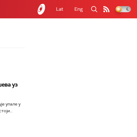
Lat
Eng
ева уз
је упале у
оји...