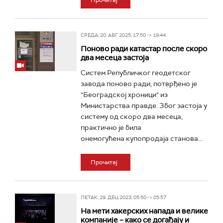
Прочитај
СРЕДА, 20. АВГ 2025, 17:50 -> 19:44
Поново ради катастар после скоро
два месеца застоја
Систем Републичког геодетског
завода поново ради, потврђено је
"Београдској хроници" из
Министарства правде. Због застоја у
систему од скоро два месеца,
практично је била
онемогућена купопродаја станова...
Прочитај
ПЕТАК, 29. ДЕЦ 2023, 05:50 -> 05:57
На мети хакерских напада и велике
компаније – како се догађају и