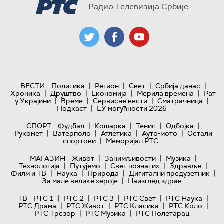
Радио Телевизија Србије
|
|
|
|
ВЕСТИ
Политика
Регион
Свет
Србија данас
|
|
|
|
Хроника
Друштво
Економија
Мерила времена
Рат
|
|
|
|
у Украјини
Време
Сервисне вести
Сматрачница
|
Подкаст
ЕУ могућности 2026
|
|
|
|
СПОРТ
Фудбал
Кошарка
Тенис
Одбојка
|
|
|
|
Рукомет
Ватерполо
Атлетика
Ауто-мото
Остали
|
спортови
Меморијал РТС
|
|
|
МАГАЗИН
Живот
Занимљивости
Музика
|
|
|
|
Технологијa
Путујемо
Свет познатих
Здравље
|
|
|
|
Филм и ТВ
Наука
Природа
Дигитални предузетник
|
За мале велике хероје
Наизглед здрав
|
|
|
|
|
ТВ
РТС 1
РТС 2
РТС 3
РТС Свет
РТС Наука
|
|
|
|
РТС Драма
РТС Живот
РТС Класика
РТС Коло
|
|
РТС Трезор
РТС Музика
РТС Полетарац