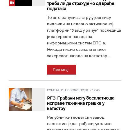
треба ли да страхујемо од крађе
података
То што рачуни за струју још нису
видљиви на недавно активираној
платформи "Увид у рачун" последица
је хакерског напада на
информациони систем ЕПС-а.
Никада нисмо сазнали епилог
хакерског напада на катастар...
Прочитај
СУБОТА, 11. НОВ 2023, 12:38 -> 12:46
РГЗ: Грађани могу бесплатно да
исправе техничке грешке у
катастру
Републички геодетски завод
саопштио је да грађани, уколико