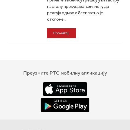
примете техничку грешку у катастру
насталу прекуцавањем, могу да
реагују одмах и бесплатно је
отклоне...
Прочитај
Преузмите РТС мобилну апликацију