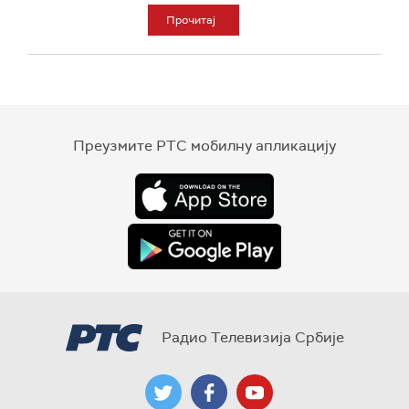
Прочитај
Преузмите РТС мобилну апликацију
Радио Телевизија Србије