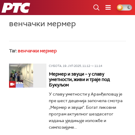
РТС
венчачки мермер
Таг:
венчачки мермер
СУБОТА, 19. ЈУЛ 2025, 11:12 -> 11:14
Мермер и звуци – у славу
уметности, живи и траје под
Букуљом
У славу уметности у Аранђеловцу је
пре шест деценија започела смотра
„Мермер и звуци“. Богат ликовни
програм актуелног шездесетог
издања уједињује изложбе и
симпозијуме...