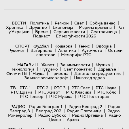
|
|
|
|
ВЕСТИ
Политика
Регион
Свет
Србија данас
|
|
|
|
Хроника
Друштво
Економија
Мерила времена
Рат
|
|
|
|
у Украјини
Време
Сервисне вести
Сматрачница
|
Подкаст
ЕУ могућности 2026
|
|
|
|
СПОРТ
Фудбал
Кошарка
Тенис
Одбојка
|
|
|
|
Рукомет
Ватерполо
Атлетика
Ауто-мото
Остали
|
спортови
Меморијал РТС
|
|
|
МАГАЗИН
Живот
Занимљивости
Музика
|
|
|
|
Технологијa
Путујемо
Свет познатих
Здравље
|
|
|
|
Филм и ТВ
Наука
Природа
Дигитални предузетник
|
За мале велике хероје
Наизглед здрав
|
|
|
|
|
ТВ
РТС 1
РТС 2
РТС 3
РТС Свет
РТС Наука
|
|
|
|
РТС Драма
РТС Живот
РТС Класика
РТС Коло
|
|
РТС Трезор
РТС Музика
РТС Полетарац
|
|
РАДИО
Радио Београд 1
Радио Београд 2
Радио
|
|
|
Београд 3
Београд 202
Радио Плетеница
Радио
|
|
|
Рокенролер
Радио Џубокс
Радио Вртешка
Радио
|
Џезер
Архив