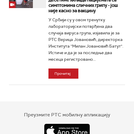
десетине хиљада пацијената са
симптомима сличних грипу - још
није касно за вакцину
У Србији су у овом тренутку
лабораторијски потврђена два
случаја вируса група, изјавила је за
РТС Верица Јовановић, директорка
Института "Милан Јовановић Батут".
Истиче и да је за последње два
месеца регистровано...
Прочитај
Преузмите РТС мобилну апликацију