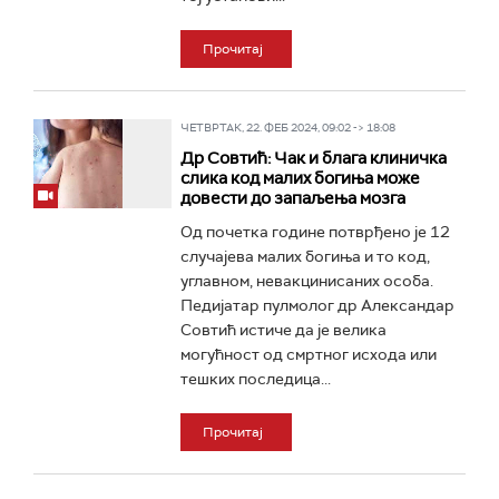
Прочитај
ЧЕТВРТАК, 22. ФЕБ 2024, 09:02 -> 18:08
Др Совтић: Чак и блага клиничка
слика код малих богиња може
довести до запаљења мозга
Од почетка године потврђено је 12
случајева малих богиња и то код,
углавном, невакцинисаних особа.
Педијатар пулмолог др Александар
Совтић истиче да је велика
могућност од смртног исхода или
тешких последица...
Прочитај