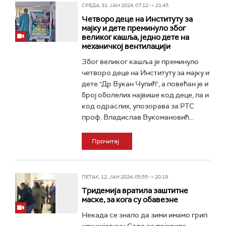
СРЕДА, 31. ЈАН 2024, 07:12 -> 21:45
Четворо деце на Институту за
мајку и дете преминуло због
великог кашља, једно дете на
механичкој вентилацији
Због великог кашља је преминуло
четворо деце на Институту за мајку и
дете "Др Вукан Чупић", а повећан је и
број оболелих највише код деце, па и
код одраслих, упозорава за РТС
проф. Владислав Вукомановић...
Прочитај
ПЕТАК, 12. ЈАН 2024, 05:55 -> 20:19
Тридемија вратила заштитне
маске, за кога су обавезне
Некада се знало да зими имамо грип