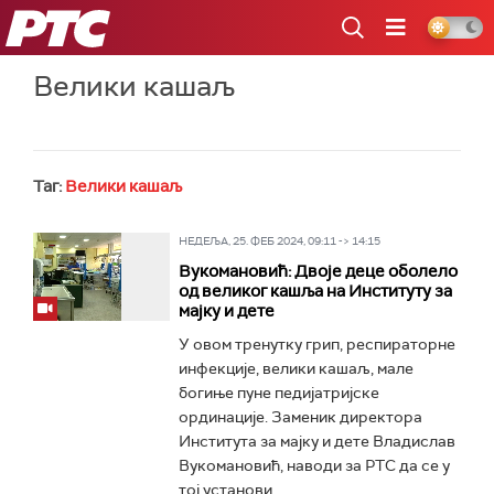
РТС
Велики кашаљ
Таг:
Велики кашаљ
НЕДЕЉА, 25. ФЕБ 2024, 09:11 -> 14:15
Вукомановић: Двоје деце оболело
од великог кашља на Институту за
мајку и дете
У овом тренутку грип, респираторне
инфекције, велики кашаљ, мале
богиње пуне педијатријске
ординације. Заменик директора
Института за мајку и дете Владислав
Вукомановић, наводи за РТС да се у
тој установи...