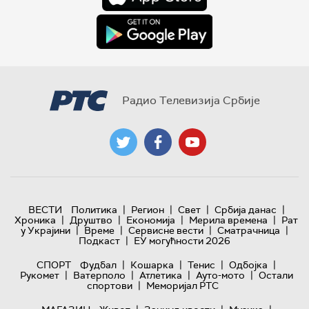
Радио Телевизија Србије
|
|
|
|
ВЕСТИ
Политика
Регион
Свет
Србија данас
|
|
|
|
Хроника
Друштво
Економија
Мерила времена
Рат
|
|
|
|
у Украјини
Време
Сервисне вести
Сматрачница
|
Подкаст
ЕУ могућности 2026
|
|
|
|
СПОРТ
Фудбал
Кошарка
Тенис
Одбојка
|
|
|
|
Рукомет
Ватерполо
Атлетика
Ауто-мото
Остали
|
спортови
Меморијал РТС