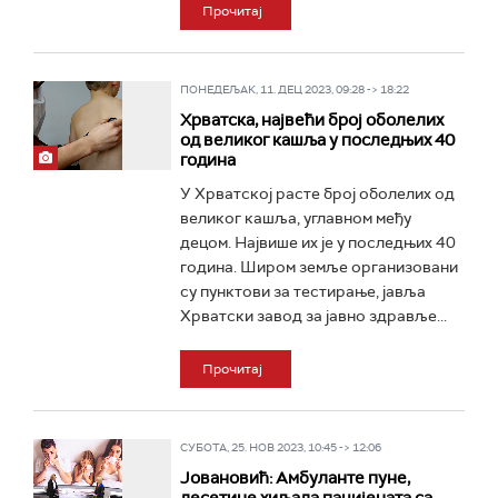
Прочитај
ПОНЕДЕЉАК, 11. ДЕЦ 2023, 09:28 -> 18:22
Хрватска, највећи број оболелих
од великог кашља у последњих 40
година
У Хрватској расте број оболелих од
великог кашља, углавном међу
децом. Највише их је у последњих 40
година. Широм земље организовани
су пунктови за тестирање, јавља
Хрватски завод за јавно здравље...
Прочитај
СУБОТА, 25. НОВ 2023, 10:45 -> 12:06
Јовановић: Амбуланте пуне,