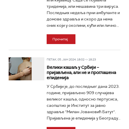
или кијавицу. Сада се појавила
тридемија, или мешавина три вируса.
Последњих недеља пуни амбуланте и
домове здравља и скоро да нема
оних који у околини, кући или лично...
Прочитај
ПЕТАК, 05. ЈАН 2024, 18:02 -> 18:23
Велики кашаљ у Србији –
пријављена, али не и проглашена
епидемија
У Србији је, до последњег дана 2023.
године, пријављено 909 случајева
великог кашља, односно пертусиса,
саопштио је Институт за јавно
здравље "Милан Јовановић Батут".
Пријављена је епидемија у Београду...