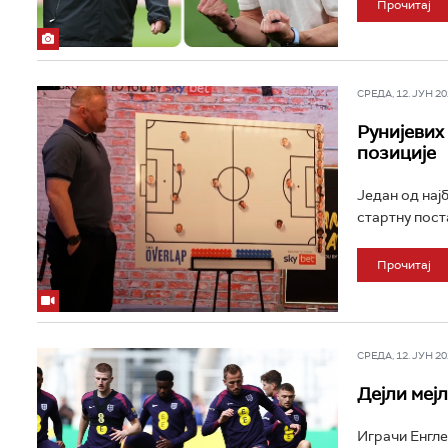
Прочитај
СРЕДА, 12. ЈУН 202
Рунијевих 
позиције
Један од нај
стартну поста
Прочитај
СРЕДА, 12. ЈУН 202
Дејли меј
Играчи Енгле