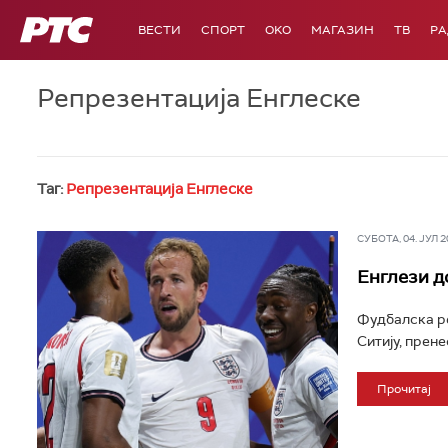
РТС
ВЕСТИ
СПОРТ
OKO
МАГАЗИН
ТВ
Р
Репрезентација Енглеске
Таг:
Репрезентација Енглеске
СУБОТА, 04. ЈУЛ 20
Енглези д
Фудбалска ре
Ситију, прене
Прочитај