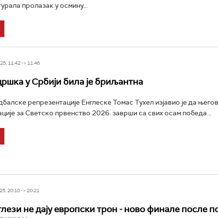
урала пролазак у осмину...
5, 11:42 -> 11:46
дршка у Србији била је бриљантна
балске репрезентације Енглеске Томас Тухел изјавио је да његов
ције за Светско првенство 2026. заврши са свих осам победа...
5, 20:10 -> 20:21
лези не дају европски трон - ново финале после п