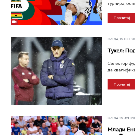
турнира, осиг
Прочитај
СРЕДА, 15. ОКТ 202
Тухел: По
Селектор фуд
да квалифика
Прочитај
СРЕДА, 25. ЈУН 202
Млади Енг