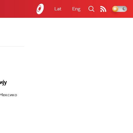
Lat
Eng
ију
 Мексико