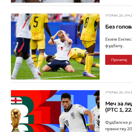
УТОРАК, 23. ЈУН 20
Без голов
Екипе Енглес
фудбалу...
Прочитај
УТОРАК, 23. ЈУН 20
Меч за ли
(РТС 1, 22
Фудбалске ре
првенству 20