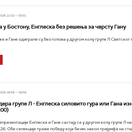
26, 21:02 -> 00:01
а у Бостону, Енглеска без решења за чврсту Гану
ке и Гане одиграле су без голова у другом колу групе Л Светског 
26, 09:59 -> 09:59
дера групе Л - Енглеска силовито гура или Гана из
.00)
презентације Енглеске и Гане састају се у другом колу групе Л н
26. Обе селекције траже победу која би им, након тријумфа на ста