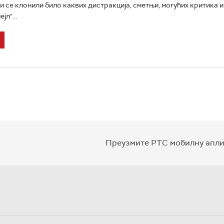
и се клонили било каквих дистракција, сметњи, могућих критика и
јл"...
Преузмите РТС мобилну апли