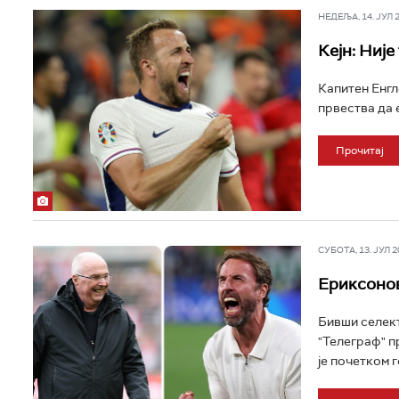
НЕДЕЉА, 14. ЈУЛ 20
Кејн: Није
Капитен Енгл
првества да е
Прочитај
СУБОТА, 13. ЈУЛ 20
Ериксонов
Бивши селект
"Телеграф" п
je почетком г