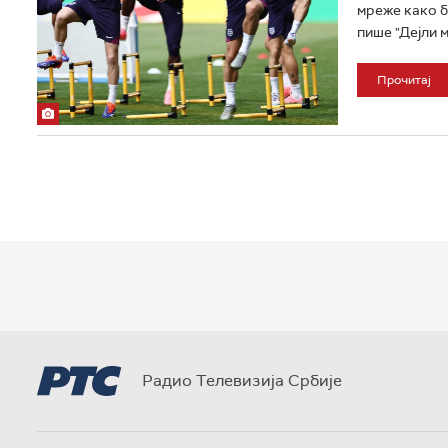
мреже како б
пише "Дејли ме
Прочитај
Радио Телевизија Србије