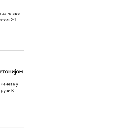
 за младе
том 2:1...
Летонијом
 мечеве у
групи К