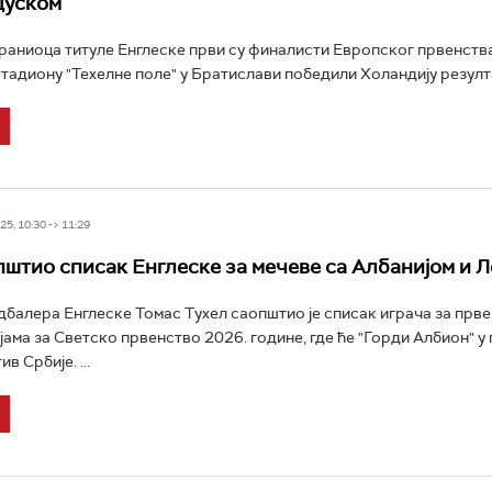
цуском
аниоца титуле Енглеске први су финалисти Европског првенства
стадиону "Техелне поле" у Братислави победили Холандију резулта
5, 10:30 -> 11:29
пштио списак Енглеске за мечеве са Албанијом и 
балера Енглеске Томас Тухел саопштио је списак играча за прве
ама за Светско првенство 2026. године, где ће "Горди Албион" у 
в Србије. ...