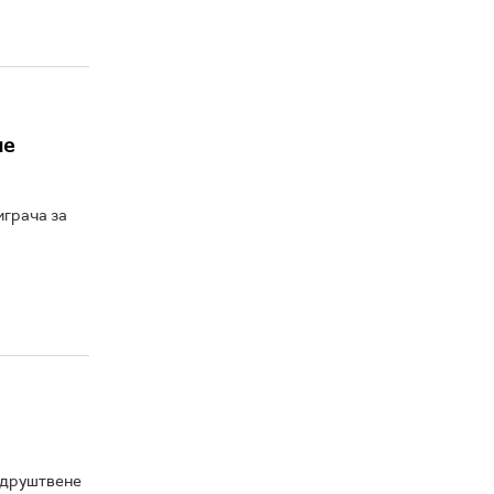
не
играча за
 друштвене