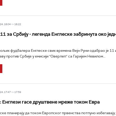
4, 18:04 -> 18:22
11 за Србију - легенда Енглеске забринута око јед
бољих фудбалера Енглеске свих времена Вејн Руни одабрао је 11 
ву против Србије у емисији "Оверлеп" са Гаријем Невилом...
4, 17:47 -> 17:59
л: Енглези гасе друштвене мреже током Евра
ске планирају да током Европског првенства потпуно избегавају