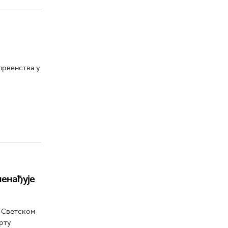
првенства у
ненађује
а Светском
рту