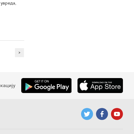
 увреда,
>
кацију