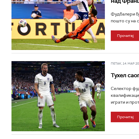
над Фран
Фудбалери бр
пошто су на 
Прочитај
ПЕТАК, 14. МАР 202
Тухел сао
Селектор фуд
квалификациј
играти и проти
Прочитај