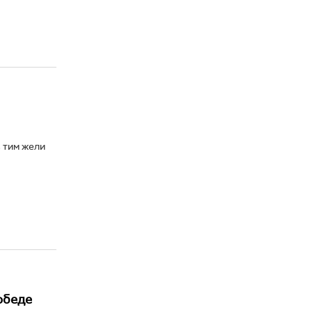
 тим жели
обеде