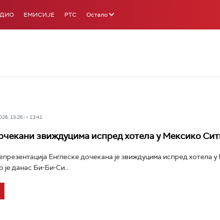
АДИО
ЕМИСИЈЕ
РТС
Остало
26, 13:26 -> 13:41
очекани звиждуцима испред хотела у Мексико Сит
презентација Енглеске дочекана је звиждуцима испред хотела у
о је данас Би-Би-Си...