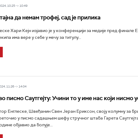
24, 10:25 -> 10:49
 тајна да немам трофеј, сад је прилика
еске Хари Кејн изјавио је у конференцији за медије пред финале 
кипа има вере у себе у мечу за титулу...
24, 11:26 -> 14:04
о писмо Саутгејту: Учини то у име нас који нисмо 
ор Енглеске, Швеђанин Свен Јеран Ериксон, своју колумну за бр
реточио у писмо садашњем шефу стручног штаба Гарета Саутгејт
одине објавио да болује...