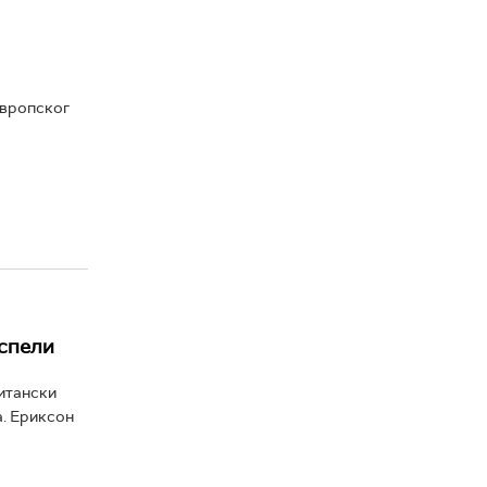
Европског
успели
итански
а. Ериксон