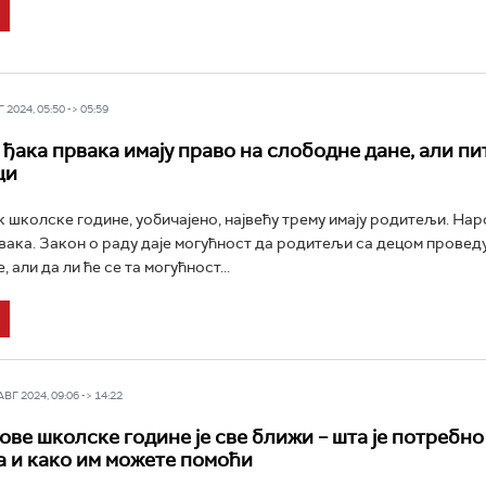
2024, 05:50 -> 05:59
ђака првака имају право на слободне дане, али пит
ци
 школске године, уобичајено, највећу трему имају родитељи. Нар
рвака. Закон о раду даје могућност да родитељи са децом провед
 али да ли ће се та могућност...
Г 2024, 09:06 -> 14:22
ове школске године је све ближи – шта је потребно
 и како им можете помоћи