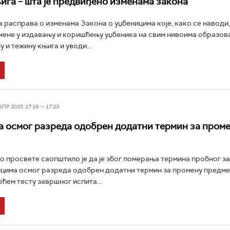
ига – шта је предвиђено изменама закона
вна расправа о изменама Закона о уџбеницима које, како се наводи
мене у издавању и коришћењу уџбеника на свим нивоима образов
 и тежину књига и уводи...
Р 2025, 17:19 -> 17:23
 осмог разреда одобрен додатни термин за пром
 просвете саопштило је да је због померања термина пробног з
ицима осмог разреда одобрен додатни термин за промену предме
ећем тесту завршног испита...