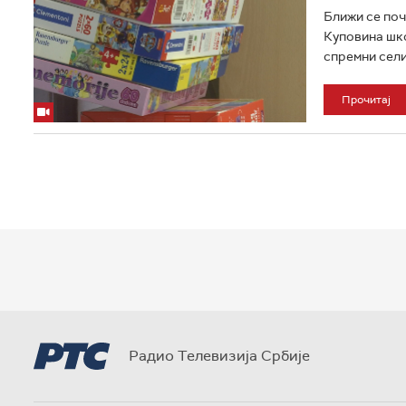
Ближи се поч
Куповина шко
спремни сели 
Прочитај
Радио Телевизија Србије