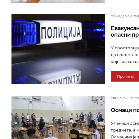
ПОНЕДЕЉАК, 25. МА
Евакуисан
опасни пр
У просторија
да представљ
које се налаз
Прочитај
СРЕДА, 25. ЈУН 202
Осмаци по
Ученици осмо
предмета, а м
Осмацима је 