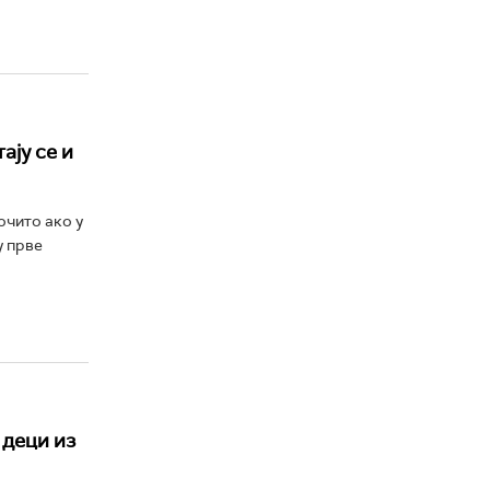
ају се и
очито ако у
у прве
 деци из