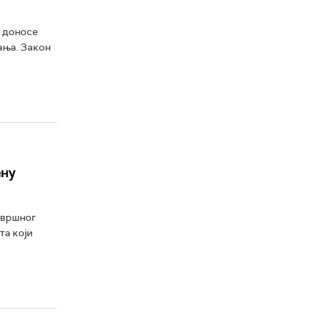
, доносе
ања. Закон
ену
авршног
та који