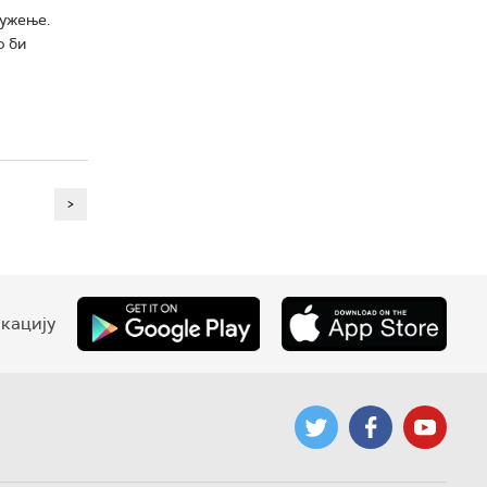
ружење.
о би
>
кацију