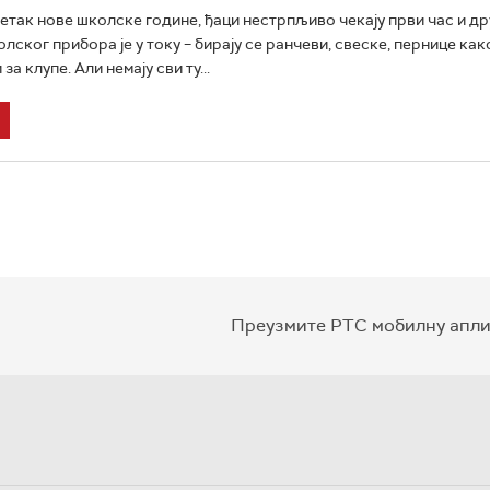
етак нове школске године, ђаци нестрпљиво чекају први час и д
лског прибора је у току – бирају се ранчеви, свеске, пернице как
за клупе. Али немају сви ту...
Преузмите РТС мобилну апли