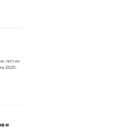
а, тест из
на 2025...
не и