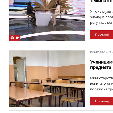
тежина књ
У току је ја
значајне про
регулише цену
Прочитај
ПОНЕДЕЉАК, 28. АП
Ученицима
предмета
Министарство
испита, учен
полажу на тр
Прочитај