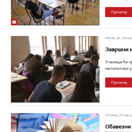
Прочитај
ПЕТАК, 20. ЈУН 202
Завршни ис
Ученици ће пр
математике у 
Прочитај
УТОРАК, 27. МАЈ 20
Обавезни 