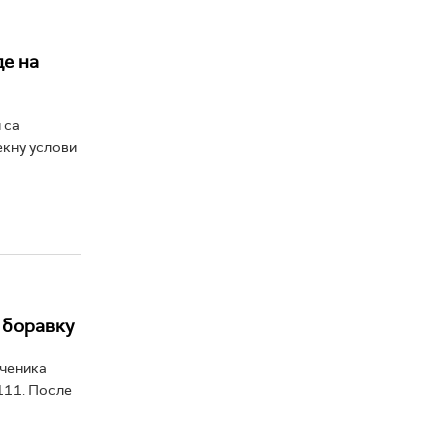
де на
 са
екну услови
 боравку
ученика
111. После