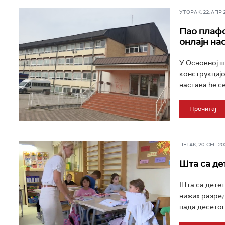
УТОРАК, 22. АПР 20
Пао плафо
онлајн на
У Основној ш
конструкцијом
настава ће се
Прочитај
ПЕТАК, 20. СЕП 202
Шта са де
Шта са детет
нижих разред
пада десетог