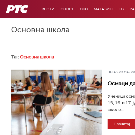
РТС
ВЕСТИ
СПОРТ
OKO
МАГАЗИН
ТВ
Р
Основна школа
Таг:
Основна школа
ПЕТАК, 29. МАЈ 202
Осмаци дан
Ученици осмо
15, 16. и 17
школе...
Прочитај