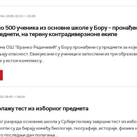
Ј 2026, 22:13 -> 23:28
о 500 ученика из основне школе у Бору – пронађе
едмети, на терену контрадиверзионе екипе
ма ОШ "Бранко Радичевић" у Бору пронађени су предмети за које
ају опасност. Евакуисани су ученици и запослени из три образов
е у истом комплексу...
5, 08:45 -> 09:04
лажу тест из изборног предмета
г разреда основних школа у Србији полажу завршни тест из изб
огли су да бирају између биологије, географије, историје, физике и
то последњи дан полагања...