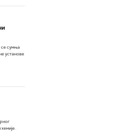
ни
 се сумња
не установе
орног
 хемије.