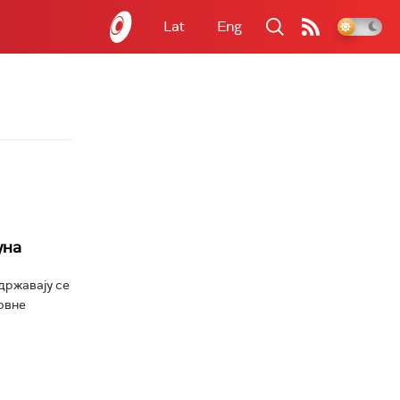
Lat
Eng
уна
државају се
новне