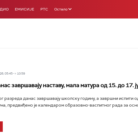
АДИО
ЕМИСИЈЕ
РТС
Остало
6, 05:45 -> 10:59
ас завршавају наставу, мала матура од 15. до 17. ј
г разреда данас завршавају школску годину, а завршни испити о
. јуна, предвиђено је календаром образовно-васпитног рада за ос