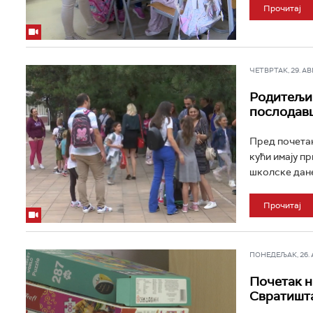
Прочитај
ЧЕТВРТАК, 29. АВГ 
Родитељи 
послодав
Пред почетак
кући имају п
школске дане,
Прочитај
ПОНЕДЕЉАК, 26. АВ
Почетак н
Свратишта