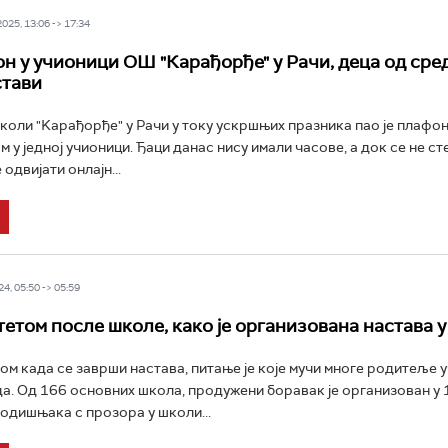
25, 13:06 -> 17:34
н у учионици ОШ "Карађорђе" у Рачи, деца од сре
стави
коли "Kарађорђе" у Рачи у току ускршњих празника пао је плафон
 у једној учионици. Ђаци данас нису имали часове, а док се не ст
 одвијати онлајн...
4, 05:50 -> 05:59
тетом после школе, како је организована настава у
ом када се заврши настава, питање је које мучи многе родитеље 
а. Од 166 основних школа, продужени боравак је организован у 
одишњака с прозора у школи...