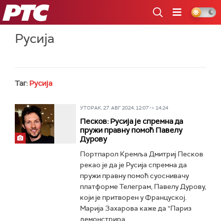
РТС
Русија
Таг:
Русија
УТОРАК, 27. АВГ 2024, 12:07 -> 14:24
Песков: Русија је спремна да
пружи правну помоћ Павелу
Дурову
Портпарол Кремља Дмитриј Песков
рекао је да је Русија спремна да
пружи правну помоћ суоснивачу
платформе Телеграм, Павелу Дурову,
који је притворен у Француској.
Марија Захарова каже да "Париз
демонстрира...