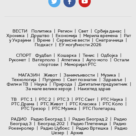
|
|
|
|
ВЕСТИ
Политика
Регион
Свет
Србија данас
|
|
|
|
Хроника
Друштво
Економија
Мерила времена
Рат
|
|
|
|
у Украјини
Време
Сервисне вести
Сматрачница
|
Подкаст
ЕУ могућности 2026
|
|
|
|
СПОРТ
Фудбал
Кошарка
Тенис
Одбојка
|
|
|
|
Рукомет
Ватерполо
Атлетика
Ауто-мото
Остали
|
спортови
Меморијал РТС
|
|
|
МАГАЗИН
Живот
Занимљивости
Музика
|
|
|
|
Технологијa
Путујемо
Свет познатих
Здравље
|
|
|
|
Филм и ТВ
Наука
Природа
Дигитални предузетник
|
За мале велике хероје
Наизглед здрав
|
|
|
|
|
ТВ
РТС 1
РТС 2
РТС 3
РТС Свет
РТС Наука
|
|
|
|
РТС Драма
РТС Живот
РТС Класика
РТС Коло
|
|
РТС Трезор
РТС Музика
РТС Полетарац
|
|
РАДИО
Радио Београд 1
Радио Београд 2
Радио
|
|
|
Београд 3
Београд 202
Радио Плетеница
Радио
|
|
|
Рокенролер
Радио Џубокс
Радио Вртешка
Радио
|
Џезер
Архив