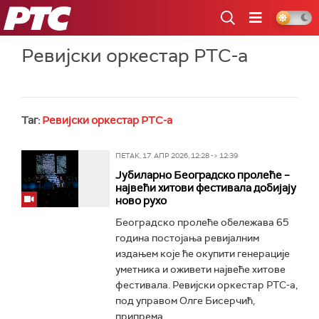
РТС
Ревијски оркестар РТС-а
Таг:
Ревијски оркестар РТС-а
ПЕТАК, 17. АПР 2026, 12:28 -> 12:39
Јубиларно Београдско пролеће –
највећи хитови фестивала добијају
ново рухо
Београдско пролеће обележава 65
година постојања ревијалним
издањем које ће окупити генерације
уметника и оживети највеће хитове
фестивала. Ревијски оркестар РТС-а,
под управом Олге Бисерчић,
припрема...