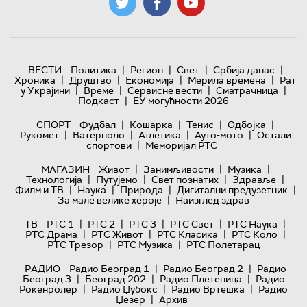
|
|
|
|
ВЕСТИ
Политика
Регион
Свет
Србија данас
|
|
|
|
Хроника
Друштво
Економија
Мерила времена
Рат
|
|
|
|
у Украјини
Време
Сервисне вести
Сматрачница
|
Подкаст
ЕУ могућности 2026
|
|
|
|
СПОРТ
Фудбал
Кошарка
Тенис
Одбојка
|
|
|
|
Рукомет
Ватерполо
Атлетика
Ауто-мото
Остали
|
спортови
Меморијал РТС
|
|
|
МАГАЗИН
Живот
Занимљивости
Музика
|
|
|
|
Технологијa
Путујемо
Свет познатих
Здравље
|
|
|
|
Филм и ТВ
Наука
Природа
Дигитални предузетник
|
За мале велике хероје
Наизглед здрав
|
|
|
|
|
ТВ
РТС 1
РТС 2
РТС 3
РТС Свет
РТС Наука
|
|
|
|
РТС Драма
РТС Живот
РТС Класика
РТС Коло
|
|
РТС Трезор
РТС Музика
РТС Полетарац
|
|
РАДИО
Радио Београд 1
Радио Београд 2
Радио
|
|
|
Београд 3
Београд 202
Радио Плетеница
Радио
|
|
|
Рокенролер
Радио Џубокс
Радио Вртешка
Радио
|
Џезер
Архив