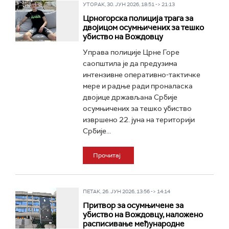
УТОРАК, 30. ЈУН 2026, 18:51 -> 21:13
Црногорска полиција трага за
двојицом осумњичених за тешко
убиство на Вождовцу
Управа полиције Црне Горе
саопштила је да предузима
интензивне оперативно-тактичке
мере и радње ради проналаска
двојице држављана Србије
осумњичених за тешко убиство
извршено 22. јуна на територији
Србије...
Прочитај
ПЕТАК, 26. ЈУН 2026, 13:56 -> 14:14
Притвор за осумњичене за
убиство на Вождовцу, наложено
расписивање међународне