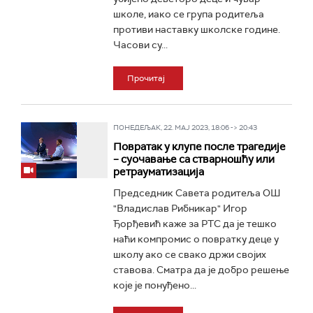
школе, иако се група родитеља
противи наставку школске године.
Часови су...
Прочитај
ПОНЕДЕЉАК, 22. МАЈ 2023, 18:06 -> 20:43
Повратак у клупе после трагедије
– суочавање са стварношћу или
ретрауматизација
Председник Савета родитеља ОШ
"Владислав Рибникар" Игор
Ђорђевић каже за РТС да је тешко
наћи компромис о повратку деце у
школу ако се свако држи својих
ставова. Сматра да је добро решење
које је понуђено...