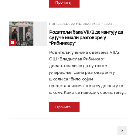
Прочитај
ПОНЕДЕЉАК, 22. МАЈ 2023, 16:13 -> 18:23
Родитељи ђака VII/2 демантују да
су јуче имали разговоре у
"Рибникару"
Родитељи ученика одељења VII/2
ОШ "Владислав Рибникар"
демантовали су да су током
јучерашњег дана разговарали у
школи са "било којим
представницима" који су дошли у ту
школу. Како се наводи у саопштењу...
Прочитај
>