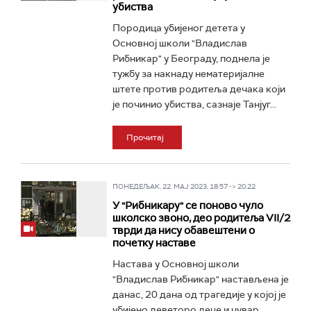
убиства
Породица убијеног детета у
Основној школи "Владислав
Рибникар" у Београду, поднела је
тужбу за накнаду нематеријалне
штете против родитеља дечака који
је починио убиства, сазнаје Танјуг...
Прочитај
ПОНЕДЕЉАК, 22. МАЈ 2023, 18:57 -> 20:22
У "Рибникару" се поново чуло
школско звоно, део родитеља VII/2
тврди да нису обавештени о
почетку наставе
Настава у Основној школи
"Владислав Рибникар" настављена је
данас, 20 дана од трагедије у којој је
убијено деветоро деце и чувар