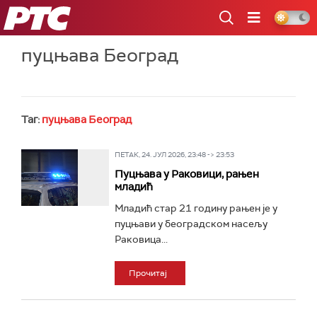
РТС
пуцњава Београд
Таг:
пуцњава Београд
ПЕТАК, 24. ЈУЛ 2026, 23:48 -> 23:53
Пуцњава у Раковици, рањен
младић
Младић стар 21 годину рањен је у
пуцњави у београдском насељу
Раковица...
Прочитај