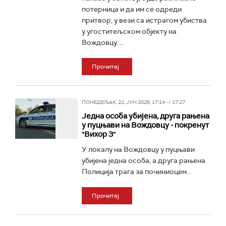
потерница и да им се одреди
притвор, у вези са истрагом убиства
у угоститељском објекту на
Вождовцу. ...
Прочитај
ПОНЕДЕЉАК, 22. ЈУН 2026, 17:14 -> 17:27
Једна особа убијена, друга рањена
у пуцњави на Вождовцу - покренут
"Вихор 3"
У локалу на Вождовцу у пуцњави
убијена једна особа, а друга рањена.
Полиција трага за починиоцем...
Прочитај