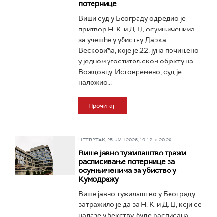
потернице
Виши суд у Београду одредио је
притвор Н. К. и Д. Џ, осумњиченима
за учешће у убиству Дарка
Весковића, које је 22. јуна почињено
у једном угоститељском објекту на
Вождовцу. Истовремено, суд је
наложио...
Прочитај
ЧЕТВРТАК, 25. ЈУН 2026, 19:12 -> 20:20
Више јавно тужилаштво тражи
расписивање потернице за
осумњиченима за убиство у
Кумодражу
Више јавно тужилаштво у Београду
затражило је да за Н. К. и Д. Џ, који се
налазе у бекству, буде расписана