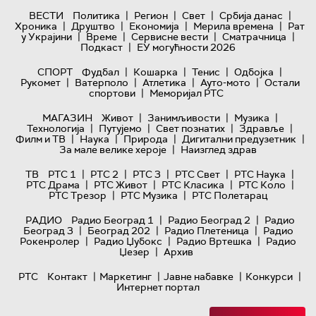
|
|
|
|
ВЕСТИ
Политика
Регион
Свет
Србија данас
|
|
|
|
Хроника
Друштво
Економија
Мерила времена
Рат
|
|
|
|
у Украјини
Време
Сервисне вести
Сматрачница
|
Подкаст
ЕУ могућности 2026
|
|
|
|
СПОРТ
Фудбал
Кошарка
Тенис
Одбојка
|
|
|
|
Рукомет
Ватерполо
Атлетика
Ауто-мото
Остали
|
спортови
Меморијал РТС
|
|
|
МАГАЗИН
Живот
Занимљивости
Музика
|
|
|
|
Технологијa
Путујемо
Свет познатих
Здравље
|
|
|
|
Филм и ТВ
Наука
Природа
Дигитални предузетник
|
За мале велике хероје
Наизглед здрав
|
|
|
|
|
ТВ
РТС 1
РТС 2
РТС 3
РТС Свет
РТС Наука
|
|
|
|
РТС Драма
РТС Живот
РТС Класика
РТС Коло
|
|
РТС Трезор
РТС Музика
РТС Полетарац
|
|
РАДИО
Радио Београд 1
Радио Београд 2
Радио
|
|
|
Београд 3
Београд 202
Радио Плетеница
Радио
|
|
|
Рокенролер
Радио Џубокс
Радио Вртешка
Радио
|
Џезер
Архив
|
|
|
|
РТС
Контакт
Маркетинг
Јавне набавке
Конкурси
Интернет портал