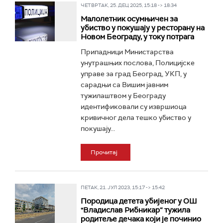
ЧЕТВРТАК, 25. ДЕЦ 2025, 15:18 -> 18:34
Малолетник осумњичен за
убиство у покушају у ресторану на
Новом Београду, у току потрага
Припадници Министарства
унутрашњих послова, Полицијске
управе за град Београд, УКП, у
сарадњи са Вишим јавним
тужилаштвом у Београду
идентификовали су извршиоца
кривичног дела тешко убиство у
покушају...
Прочитај
ПЕТАК, 21. ЈУЛ 2023, 15:17 -> 15:42
Породица детета убијеног у ОШ
"Владислав Рибникар“ тужила
родитеље дечака који је починио