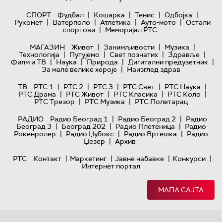
|
|
|
|
СПОРТ
Фудбал
Кошарка
Тенис
Одбојка
|
|
|
|
Рукомет
Ватерполо
Атлетика
Ауто-мото
Остали
|
спортови
Меморијал РТС
|
|
|
МАГАЗИН
Живот
Занимљивости
Музика
|
|
|
|
Технологијa
Путујемо
Свет познатих
Здравље
|
|
|
|
Филм и ТВ
Наука
Природа
Дигитални предузетник
|
За мале велике хероје
Наизглед здрав
|
|
|
|
|
ТВ
РТС 1
РТС 2
РТС 3
РТС Свет
РТС Наука
|
|
|
|
РТС Драма
РТС Живот
РТС Класика
РТС Коло
|
|
РТС Трезор
РТС Музика
РТС Полетарац
|
|
РАДИО
Радио Београд 1
Радио Београд 2
Радио
|
|
|
Београд 3
Београд 202
Радио Плетеница
Радио
|
|
|
Рокенролер
Радио Џубокс
Радио Вртешка
Радио
|
Џезер
Архив
|
|
|
|
РТС
Контакт
Маркетинг
Јавне набавке
Конкурси
Интернет портал
МАПА САЈТА