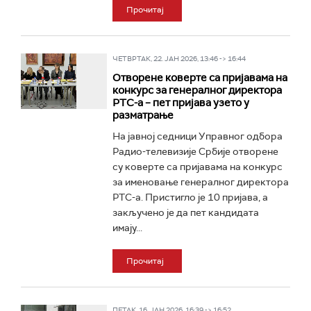
Прочитај
ЧЕТВРТАК, 22. ЈАН 2026, 13:46 -> 16:44
Отворене коверте са пријавама на
конкурс за генералног директора
РТС-а – пет пријава узето у
разматрање
На јавној седници Управног одбора
Радио-телевизије Србије отворене
су коверте са пријавама на конкурс
за именовање генералног директора
РТС-а. Пристигло је 10 пријава, а
закључено је да пет кандидата
имају...
Прочитај
ПЕТАК, 16. ЈАН 2026, 16:39 -> 16:52