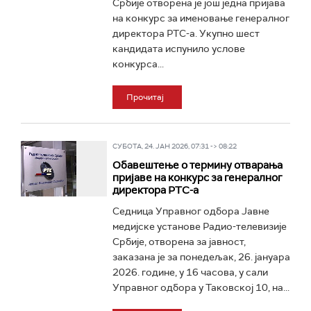
Србије отворена је још једна пријава
на конкурс за именовање генералног
директора РТС-а. Укупно шест
кандидата испунило услове
конкурса...
Прочитај
СУБОТА, 24. ЈАН 2026, 07:31 -> 08:22
Обавештење о термину отварања
пријаве на конкурс за генералног
директора РТС-а
Седница Управног одбора Јавне
медијске установе Радио-телевизије
Србије, отворена за јавност,
заказана је за понедељак, 26. јануара
2026. године, у 16 часова, у сали
Управног одбора у Таковској 10, на...