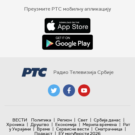
Преузмите РТС мобилну апликацију
Радио Телевизија Србије
|
|
|
|
ВЕСТИ
Политика
Регион
Свет
Србија данас
|
|
|
|
Хроника
Друштво
Економија
Мерила времена
Рат
|
|
|
|
у Украјини
Време
Сервисне вести
Сматрачница
|
Подкаст
ЕУ могућности 2026