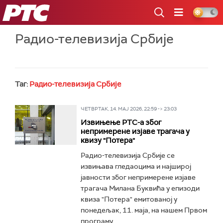
РТС
Радио-телевизија Србије
Таг:
Радио-телевизија Србије
ЧЕТВРТАК, 14. МАЈ 2026, 22:59 -> 23:03
Извињење РТС-а због
непримерене изјаве трагача у
квизу "Потера"
Радио-телевизија Србије се
извињава гледаоцима и најширој
јавности због непримерене изјаве
трагача Милана Буквића у епизоди
квиза "Потера" емитованој у
понедељак, 11. маја, на нашем Првом
програму...