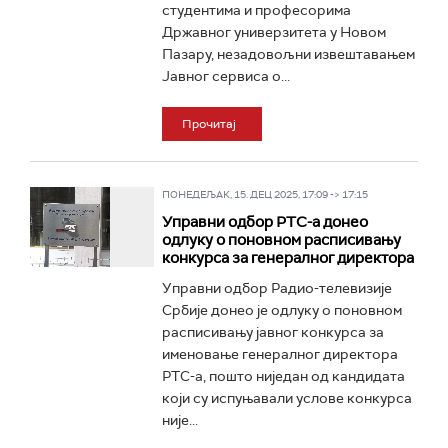
студентима и професорима
Државног универзитета у Новом
Пазару, незадовољни извештавањем
Jавног сервиса о...
Прочитај
ПОНЕДЕЉАК, 15. ДЕЦ 2025, 17:09 -> 17:15
Управни одбор РТС-а донео
одлуку о поновном расписивању
конкурса за генералног директора
Управни одбор Радио-телевизије
Србије донео је одлуку о поновном
расписивању јавног конкурса за
именовање генералног директора
РТС-а, пошто ниједан од кандидата
који су испуњавали услове конкурса
није...