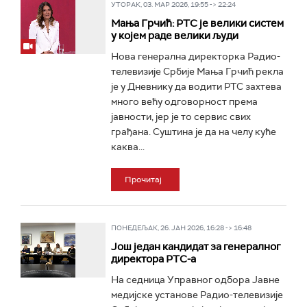
УТОРАК, 03. МАР 2026, 19:55 -> 22:24
Мања Грчић: РТС је велики систем
у којем раде велики људи
Нова генерална директорка Радио-
телевизије Србије Мања Грчић рекла
је у Дневнику да водити РТС захтева
много већу одговорност према
јавности, јер је то сервис свих
грађана. Суштина је да на челу куће
каква...
Прочитај
ПОНЕДЕЉАК, 26. ЈАН 2026, 16:28 -> 16:48
Још један кандидат за генералног
директора РТС-а
На седница Управног одбора Јавне
медијске установе Радио-телевизије