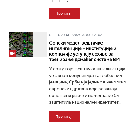
Прочитај
СРЕДА, 29. АПР 2026, 20:00 -> 21:02
Српски модел вештачке
интелигенције – институције и
компаније уступају архиве за
тренирање домаћег система ВИ
У ери у којој вештачка интелигенција
углавном комуницира на глобалним
језицима, Србија је једна од неколико
европских држава које развијају
сопствени језички модел, како би
заштитила национални идентитет...
Прочитај