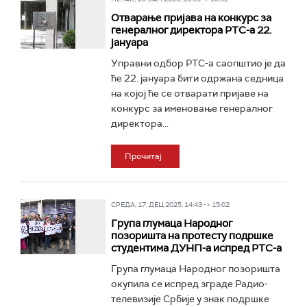
Отварање пријава на конкурс за
генералног директора РТС-а 22.
јануара
Управни одбор РТС-а саопштио је да
ће 22. јануара бити одржана седница
на којој ће се отварати пријаве на
конкурс за именовање генералног
директора...
Прочитај
СРЕДА, 17. ДЕЦ 2025, 14:43 -> 15:02
Група глумаца Народног
позоришта на протесту подршке
студентима ДУНП-а испред РТС-а
Група глумаца Народног позоришта
окупила се испред зграде Радио-
телевизије Србије у знак подршке