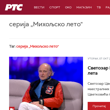
РТС
ВЕСТИ
СПОРТ
OKO
МАГАЗИН
ТВ
Р
серија „Михољско лето"
Таг:
серија „Михољско лето"
УТОРАК, 07. ОКТ 20
Светозар 
лета
Светозар Цве
маестралних 
Цветковића гл
Прочитај