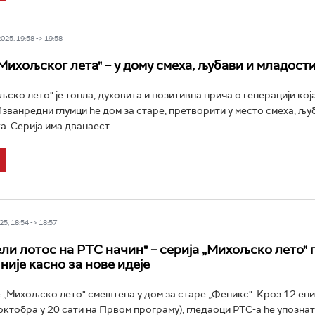
25, 19:58 -> 19:58
Михољског лета" – у дому смеха, љубави и младости
ско лето" је топла, духовита и позитивна прича о генерацији која
Изванредни глумци ће дом за старе, претворити у место смеха, љу
. Серија има дванаест...
5, 18:54 -> 18:57
ели лотос на РТС начин" – серија „Михољско лето" 
није касно за нове идеје
 „Михољско лето" смештена у дом за старе „Феникс". Кроз 12 епи
 октобра у 20 сати на Првом програму), гледаоци РТС-а ће упозна