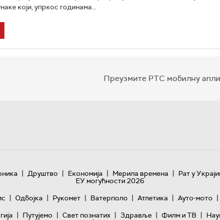
аке који, упркос годинама...
Преузмите РТС мобилну апли
|
|
|
|
оника
Друштво
Економија
Мерила времена
Рат у Украји
ЕУ могућности 2026
|
|
|
|
|
|
ис
Одбојка
Рукомет
Ватерполо
Атлетика
Ауто-мото
|
|
|
|
|
гијa
Путујемо
Свет познатих
Здравље
Филм и ТВ
Нау