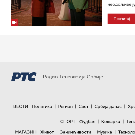
неодољиве јун
Прочитај
Радио Телевизија Србије
|
|
|
|
ВЕСТИ
Политика
Регион
Свет
Србија данас
Хр
|
|
СПОРТ
Фудбал
Кошарка
Тен
|
|
|
МАГАЗИН
Живот
Занимљивости
Музика
Техноло