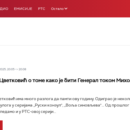
АДИО
ЕМИСИЈЕ
РТС
Остало
25, 20:05 -> 20:08
Цветковић о томе како је бити Генерал током Мих
тковић има много разлога да памти ову годину. Одиграо је неко
улога у серијама „Руски конзул", „Воља синовљева"... Од прошлог
едамо и у РТС-овој серији...