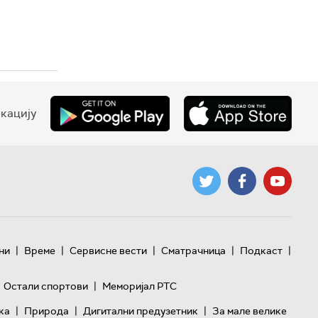
кацију
|
|
|
|
|
ни
Време
Сервисне вести
Сматрачница
Подкаст
|
Остали спортови
Меморијал РТС
|
|
|
ка
Природа
Дигитални предузетник
За мале велике