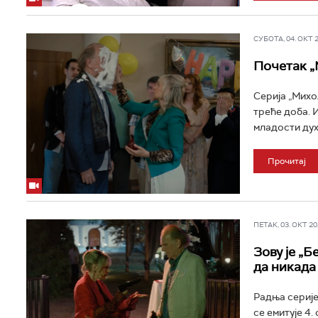
СУБОТА, 04. ОКТ 20
Почетак „
Серија „Михољ
треће доба. 
младости духа
Прочитај
ПЕТАК, 03. ОКТ 202
Зову је „Б
да никада 
Радња серије
се емитује 4.