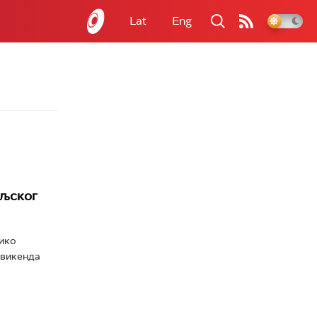
Lat
Eng
ољског
лико
 викенда