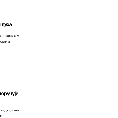
 духа
 је зашла у
бави и
поручује
зода (прва
ти