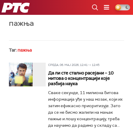
РТС
пажња
Таг:
пажња
СРЕДА, 06. МАЈ 2026, 12:41 -> 12:45
Да ли сте стално расејани – 10
митова о концентрацији које
разбија наука
Сваке секунде, 11 милиона битова
информација уђе у наш мозак, који их
затим ефикасно приоритизује. Зато
да се не бисмо жалили на мањак
пажње и лошу концентрацију, треба
да научимо да радимо у складу са...