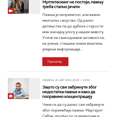
Мултитаскинг не постоји, пажњу
треба стално јачати
Пажња је неприметно, али важно
ментално својство. Од раног
детињства па до дубоке старости
има значајну улогу у нашем животу.
Утиче на свакодневне активности,
на учење, стицање нових вештина,
упијање информација...
Прочитај
НЕДЕЉА, 20. АВГ 2023, 20:05 -> 22:04
Зашто су сви забринути због
недостатка пажње и како да
поправимо концентрацију
Чини се да су данас сви забринути
због поремећаја пажње. Маргарет
Сибли, професор психијатрије и