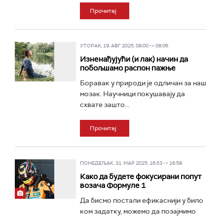
Прочитај
УТОРАК, 19. АВГ 2025, 08:00 -> 08:06
Изненађујући (и лак) начин да
побољшамо распон пажње
Боравак у природи је одличан за наш
мозак. Научници покушавају да
схвате зашто...
Прочитај
ПОНЕДЕЉАК, 31. МАР 2025, 16:53 -> 16:58
Како да будете фокусирани попут
возача Формуле 1
Да бисмо постали ефикаснији у било
ком задатку, можемо да позајмимо