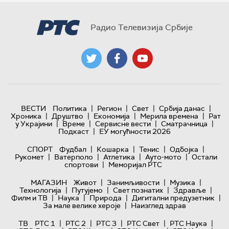
Радио Телевизија Србије
|
|
|
|
ВЕСТИ
Политика
Регион
Свет
Србија данас
|
|
|
|
Хроника
Друштво
Економија
Мерила времена
Рат
|
|
|
|
у Украјини
Време
Сервисне вести
Сматрачница
|
Подкаст
ЕУ могућности 2026
|
|
|
|
СПОРТ
Фудбал
Кошарка
Тенис
Одбојка
|
|
|
|
Рукомет
Ватерполо
Атлетика
Ауто-мото
Остали
|
спортови
Меморијал РТС
|
|
|
МАГАЗИН
Живот
Занимљивости
Музика
|
|
|
|
Технологијa
Путујемо
Свет познатих
Здравље
|
|
|
|
Филм и ТВ
Наука
Природа
Дигитални предузетник
|
За мале велике хероје
Наизглед здрав
|
|
|
|
|
ТВ
РТС 1
РТС 2
РТС 3
РТС Свет
РТС Наука