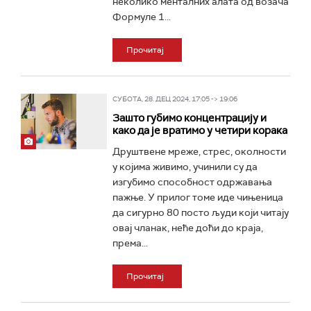
неколико менталних алата од возача
Формуле 1...
Прочитај
СУБОТА, 28. ДЕЦ 2024, 17:05 -> 19:06
Зашто губимо концентрацију и
како да је вратимо у четири корака
Друштвене мреже, стрес, околности
у којима живимо, учинили су да
изгубимо способност одржавања
пажње. У прилог томе иде чињеница
да сигурно 80 посто људи који читају
овај чланак, неће доћи до краја,
према...
Прочитај