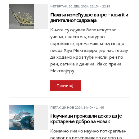
ЧЕТВРТАК, 26. ДЕЦ 2024, 22:15 -> 22:19
Пажња између две ватре – књигâ и
дигиталног садржаја
Књиге су одувек биле искуство
учења, спаситељ, сигурно
скровиште, према мишљењу младог
писца Хјуа Мекгвајера, јер нас терају
да ходамо кроз туђе мисли, реч по
реч, сатима и данима. Иако према
Мекгвајеру...
Прочитај
ПЕТАК, 29. НОВ 2024, 14:40 -> 14:46
Научници пронашли доказ да је
крстарење добро за мозак
Коначно имамо научно поткрепљен
разлог да резервишемо одмор на