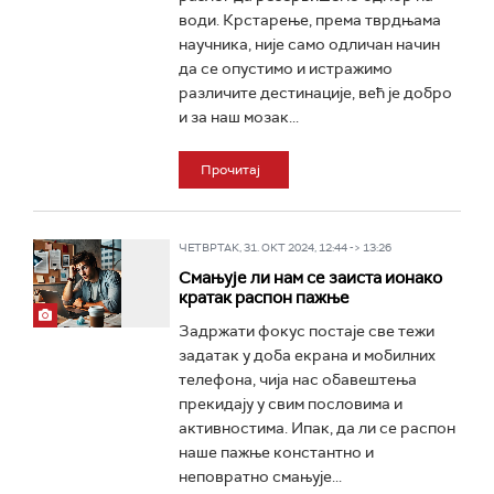
води. Крстарење, према тврдњама
научника, није само одличан начин
да се опустимо и истражимо
различите дестинације, већ је добро
и за наш мозак...
Прочитај
ЧЕТВРТАК, 31. ОКТ 2024, 12:44 -> 13:26
Смањује ли нам се заиста ионако
кратак распон пажње
Задржати фокус постаје све тежи
задатак у доба екрана и мобилних
телефона, чија нас обавештења
прекидају у свим пословима и
активностима. Ипак, да ли се распон
наше пажње константно и
неповратно смањује...