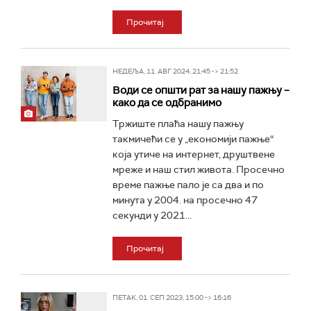
Прочитај
НЕДЕЉА, 11. АВГ 2024, 21:45 -> 21:52
Води се општи рат за нашу пажњу –
како да се одбранимо
Тржиште плаћа нашу пажњу
такмичећи се у „економији пажње“
која утиче на интернет, друштвене
мреже и наш стил живота. Просечно
време пажње пало је са два и по
минута у 2004. на просечно 47
секунди у 2021...
Прочитај
ПЕТАК, 01. СЕП 2023, 15:00 -> 16:16