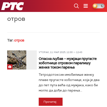
РТС
отров
Таг:
отров
УТОРАК, 11. МАР 2025, 12:30 -> 12:43
Опасна љубав – мужјаци пругасте
хоботнице отровом паралишу
женке током парења
Тетродотоксин имобилише женку
плаве пругасте хоботнице, која је два
до пет пута већа од мужјака, како би
могло да дође до парења...
Прочитај