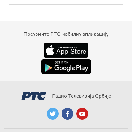
Преузмите РТС мобилну апликацију
Радио Телевизија Србије