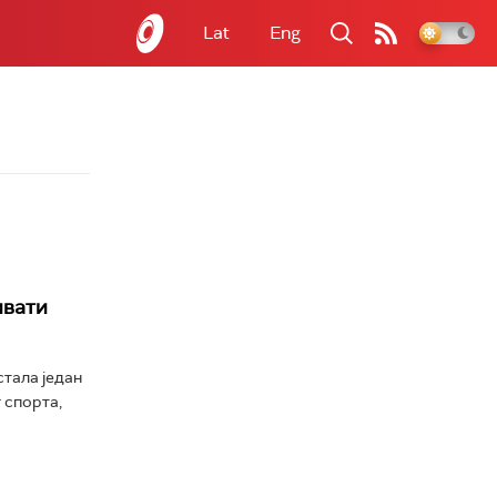
Lat
Eng
ивати
стала један
 спорта,