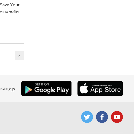
Save Your
ам помоћи
>
кацију