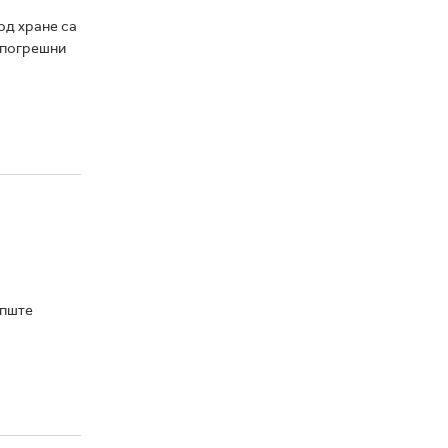
од хране са
 погрешни
опште