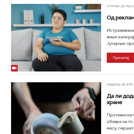
УТОРАК, 20. МАЈ 20
Од реклам
Истраживање 
више калориј
Јутарњег про
Прочитај
НЕДЕЉА, 06. АПР 2
Да ли дод
хране
Протеински п
обзира на то
масу, смршате