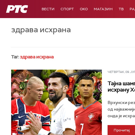
РТС
ВЕСТИ
СПОРТ
OKO
МАГАЗИН
ТВ
Р
здрава исхрана
Таг:
здрава исхрана
ЧЕТВРТАК, 09. ЈУЛ 
Тајна шам
исхрану Х
Врхунски рез
од најважниј
онда је исхра
Прочитај