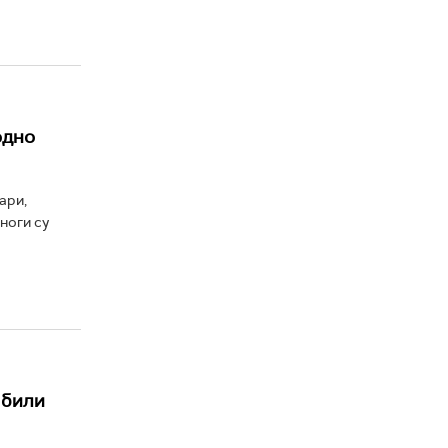
одно
ари,
ноги су
 били