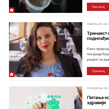
Прочитај
НЕДЕЉА, 26. ЈАН 20
Тринаест 
подмлађив
Како природн
покушаји бор
рецепт за дуж
Прочитај
ПОНЕДЕЉАК, 06. ЈА
Питања ко
здравији