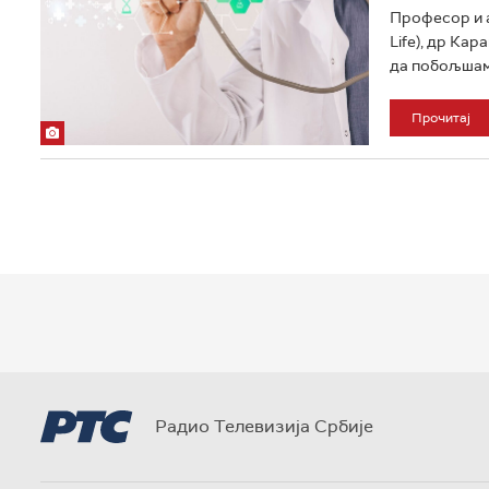
Професор и а
Life), др Кар
да побољшамо
Прочитај
Радио Телевизија Србије