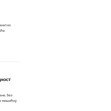
знатно
шћа
дност
не, без
те мишићну