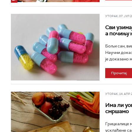
УТОРАК, 07. ЈУЛ 20
Сви узимај
а почињу 
Бољи сан, ви
Научни доказ
је доказано м
Прочитај
УТОРАК, 14. АПР 20
Има ли уо
смршамо
Грицкалице м
усклађене са