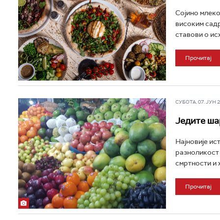
Сојино млеко
високим садр
ставови о исх
Прочитај
СУБОТА, 07. ЈУН 20
Једите ша
Најновије ис
разноликост
смртности и х
Прочитај