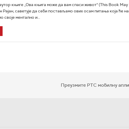
утор књиге „Ова књига може да вам спаси живот“ (This Book May 
ан Рајан, саветује да себи постављамо ових осам питања која ће н
 своје ментално и...
Преузмите РТС мобилну апли