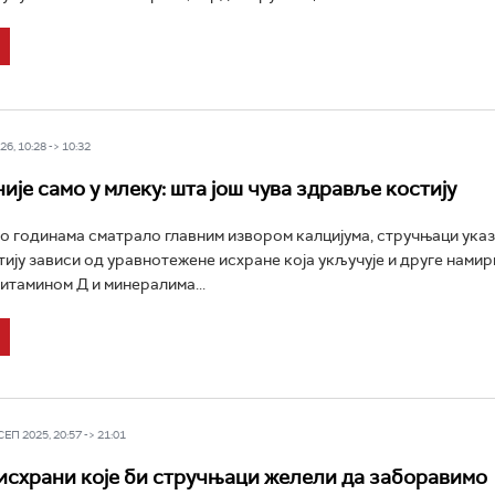
6, 10:28 -> 10:32
ије само у млеку: шта још чува здравље костију
о годинама сматрало главним извором калцијума, стручњаци указ
ију зависи од уравнотежене исхране која укључује и друге намир
витамином Д и минералима...
П 2025, 20:57 -> 21:01
исхрани које би стручњаци желели да заборавимо