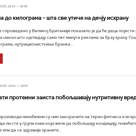
25, 18:24 -> 18:36
а до килограма – шта све утиче на дечју исхрану
спроведено у Великој Британији показало је да ће деца појести 
а након што одгледају само пет минута реклама за брзу храну. Го
грама, нутриционисткиња Бранка...
025, 19:41 -> 19:54
ати протеини заиста побољшавају нутритивну вре
роизводи неизбежни су чим закорачите на терен фитнеса и исхра
 да ли сте у групи оних који желе да побољшају кондицију, повећа
 или да се здравије храните...