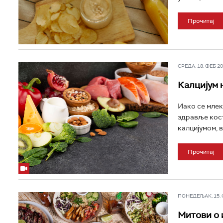
Прочитај
СРЕДА, 18. ФЕБ 202
Калцијум н
Иако се млек
здравље кост
калцијумом, 
Прочитај
ПОНЕДЕЉАК, 15. СЕ
Митови о 