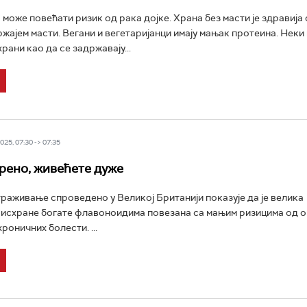
 може повећати ризик од рака дојке. Храна без масти је здравија 
жајем масти. Вегани и вегетаријанци имају мањак протеина. Неки
рани као да се задржавају...
25, 07:30 -> 07:35
рено, живећете дуже
траживање спроведено у Великој Британији показује да је велика
 исхране богате флавоноидима повезана са мањим ризицима од 
роничних болести. ...