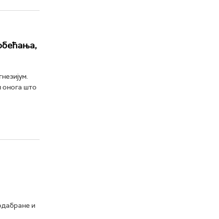
 обећања,
незијум.
и онога што
одабране и