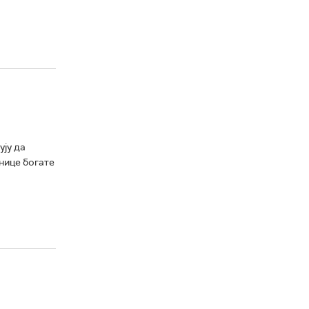
ују да
нице богате