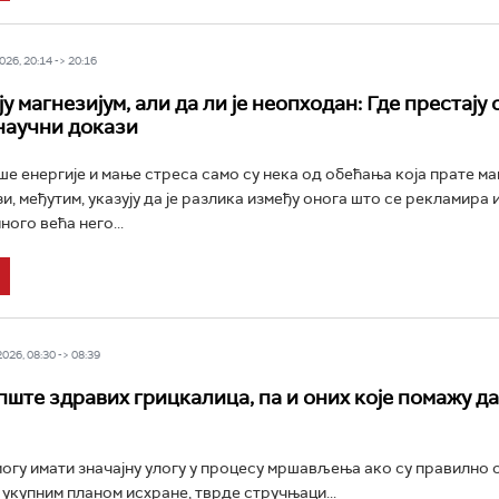
26, 20:14 -> 20:16
у магнезијум, али да ли је неопходан: Где престају
научни докази
ше енергије и мање стреса само су нека од обећања која прате маг
и, међутим, указују да је разлика између онога што се рекламира 
ного већа него...
26, 08:30 -> 08:39
пште здравих грицкалица, па и оних које помажу да
огу имати значајну улогу у процесу мршављења ако су правилно 
 укупним планом исхране, тврде стручњаци...