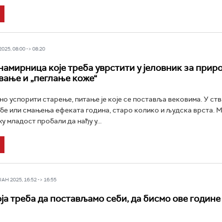
25, 08:00 -> 08:20
намирница које треба уврстити у јеловник за прир
ање и „пеглање коже“
о успорити старење, питање је које се поставља вековима. У ств
бе или смањења ефеката година, старо колико и људска врста. М
у младост пробали да нађу у...
Н 2025, 16:52 -> 16:55
ја треба да постављамо себи, да бисмо ове године