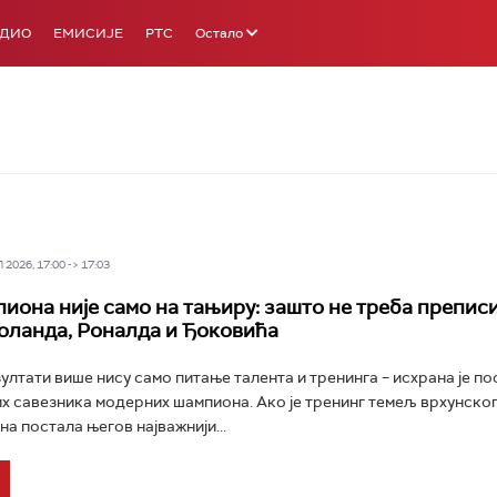
АДИО
ЕМИСИЈЕ
РТС
Остало
2026, 17:00 -> 17:03
пиона није само на тањиру: зашто не треба препис
оланда, Роналда и Ђоковића
ултати више нису само питање талента и тренинга – исхрана је по
их савезника модерних шампиона. Ако је тренинг темељ врхунског
на постала његов најважнији...