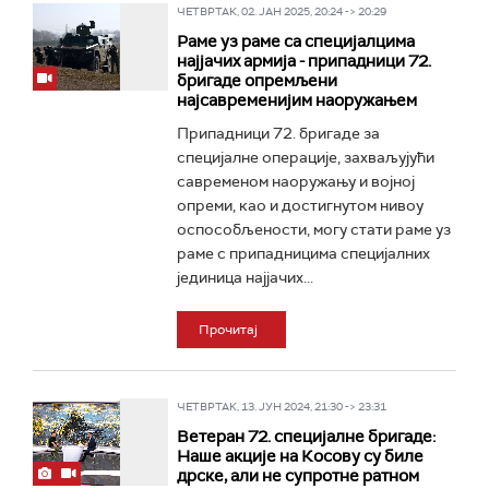
ЧЕТВРТАК, 02. ЈАН 2025, 20:24 -> 20:29
Раме уз раме са специјалцима
најјачих армија - припадници 72.
бригаде опремљени
најсавременијим наоружањем
Припадници 72. бригаде за
специјалне операције, захваљујући
савременом наоружању и војној
опреми, као и достигнутом нивоу
оспособљености, могу стати раме уз
раме с припадницима специјалних
јединица најјачих...
Прочитај
ЧЕТВРТАК, 13. ЈУН 2024, 21:30 -> 23:31
Ветеран 72. специјалне бригаде:
Наше акције на Косову су биле
дрске, али не супротне ратном