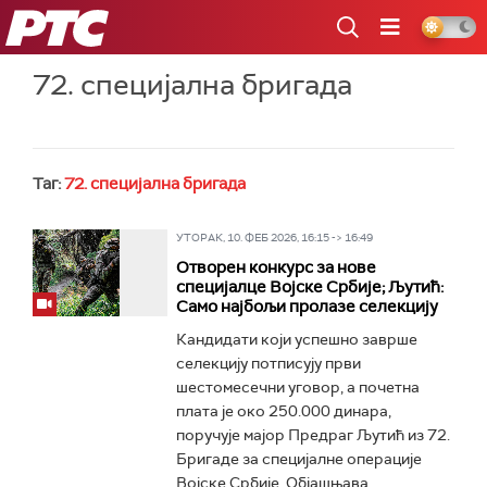
РТС
72. специјална бригада
Таг:
72. специјална бригада
УТОРАК, 10. ФЕБ 2026, 16:15 -> 16:49
Отворен конкурс за нове
специјалце Војске Србије; Љутић:
Само најбољи пролазе селекцију
Кандидати који успешно заврше
селекцију потписују први
шестомесечни уговор, а почетна
плата је око 250.000 динара,
поручује мајор Предраг Љутић из 72.
Бригадe за специјалне операције
Војске Србије. Објашњава...