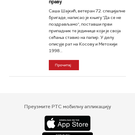
праву
Саша Шајкић, ветеран 72. специјалне
бригаде, написао је књигу "Да се не
поздрављамо", поставши први
припадник те јединице који је своја
сећања ставио на папир. У делу
описује рат на Косову и Метохији
1998...
Прочитај
Преузмите РТС мобилну апликацију