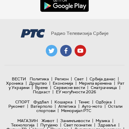
Радио Телевизија Србије
|
|
|
|
ВЕСТИ
Политика
Регион
Свет
Србија данас
|
|
|
|
Хроника
Друштво
Економија
Мерила времена
Рат
|
|
|
|
у Украјини
Време
Сервисне вести
Сматрачница
|
Подкаст
ЕУ могућности 2026
|
|
|
|
СПОРТ
Фудбал
Кошарка
Тенис
Одбојка
|
|
|
|
Рукомет
Ватерполо
Атлетика
Ауто-мото
Остали
|
спортови
Меморијал РТС
|
|
|
МАГАЗИН
Живот
Занимљивости
Музика
|
|
|
|
Технологијa
Путујемо
Свет познатих
Здравље