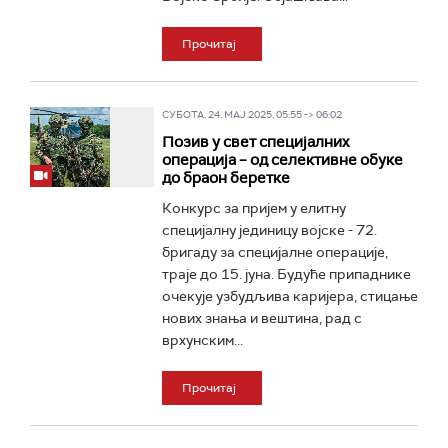
Прочитај
СУБОТА, 24. МАЈ 2025, 05:55 -> 06:02
Позив у свет специјалних
операција – од селективне обуке
до браон беретке
Конкурс за пријем у елитну
специјалну јединицу војске - 72.
бригаду за специјалне операције,
траје до 15. јуна. Будуће припаднике
очекује узбудљива каријера, стицање
нових знања и вештина, рад с
врхунским...
Прочитај