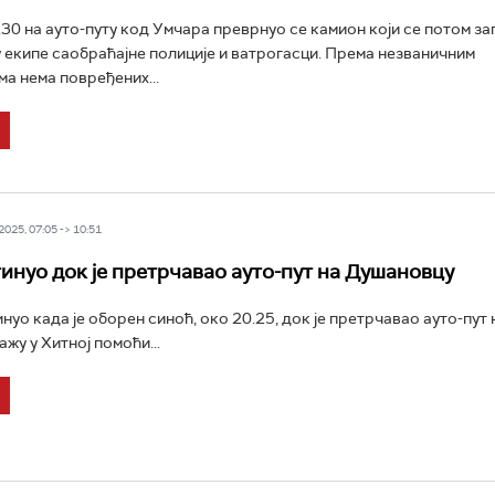
.30 на ауто-путу код Умчара преврнуо се камион који се потом за
у екипе саобраћајне полиције и ватрогасци. Према незваничним
а нема повређених...
025, 07:05 -> 10:51
инуо док је претрчавао ауто-пут на Душановцу
нуо када је оборен синоћ, око 20.25, док је претрчавао ауто-пут 
жу у Хитној помоћи...