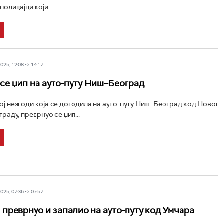
полицајци који...
25, 12:08 -> 14:17
се џип на ауто-путу Ниш–Београд
ој незгоди која се догодила на ауто-путу Ниш–Београд код Новог
раду, преврнуо се џип...
25, 07:36 -> 07:57
 преврнуо и запалио на ауто-путу код Умчара