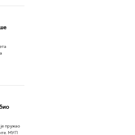
ише
ета
а
обио
 је пружао
анте. МУП