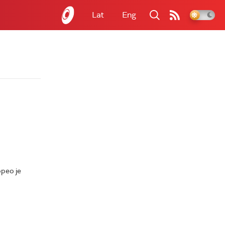
Lat
Eng
орео је