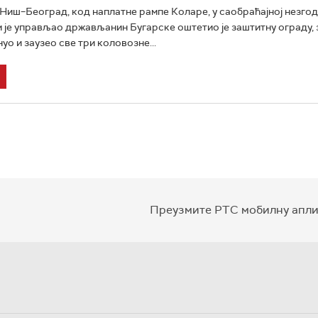
 Ниш–Београд, код наплатне рампе Коларе, у саобраћајној незгод
м је управљао држављанин Бугарске оштетио је заштитну ограду, 
уо и заузео све три коловозне...
Преузмите РТС мобилну апли