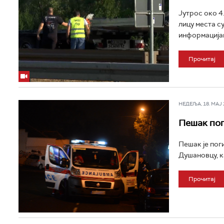
Јутрос око 4
лицу места с
информацијам
Прочитај
НЕДЕЉА, 18. МАЈ 2
Пешак пог
Пешак је поги
Душановцу, ка
Прочитај