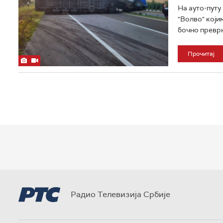
На ауто-путу
"Волво" који
бочно преврн
Прочитај
Радио Телевизија Србије