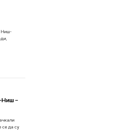
 Ниш-
ди,
-Ниш –
љачкали
 се да су