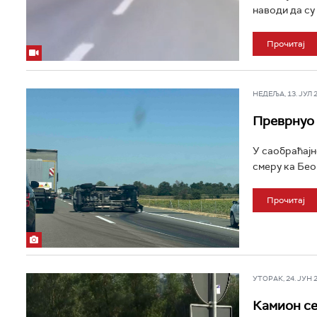
наводи да су 
Прочитај
НЕДЕЉА, 13. ЈУЛ 20
Преврнуо 
У саобраћајн
смеру ка Беог
Прочитај
УТОРАК, 24. ЈУН 20
Камион се