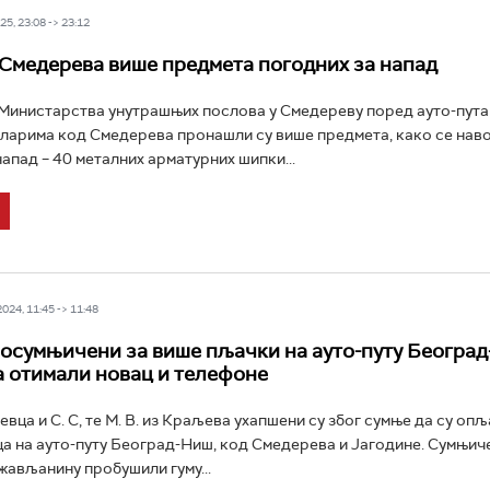
5, 23:08 -> 23:12
Смедерева више предмета погодних за напад
Министарства унутрашњих послова у Смедереву поред ауто-пута
ларима код Смедерева пронашли су више предмета, како се наво
напад – 40 металних арматурних шипки...
24, 11:45 -> 11:48
осумњичени за више пљачки на ауто-путу Београд
 отимали новац и телефоне
евца и С. С, те М. В. из Краљева ухапшени су због сумње да су оп
а на ауто-путу Београд-Ниш, код Смедерева и Јагодине. Сумњиче
ављанину пробушили гуму...