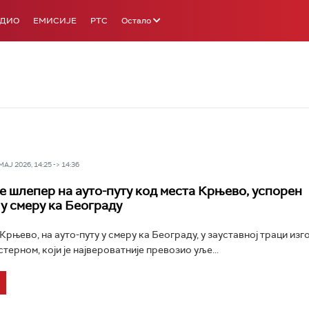
АДИО
ЕМИСИЈЕ
РТС
Остало
Ј 2026, 14:25 -> 14:36
е шлепер на ауто-путу код места Крњево, успорен
 у смеру ка Београду
Крњево, на ауто-путу у смеру ка Београду, у зауставној траци изг
терном, који је највероватније превозио уље...