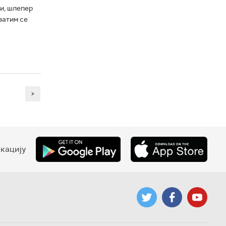
и, шлепер
затим се
>
кацију