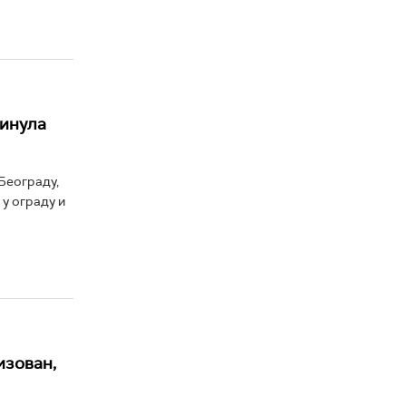
гинула
Београду,
 у ограду и
изован,