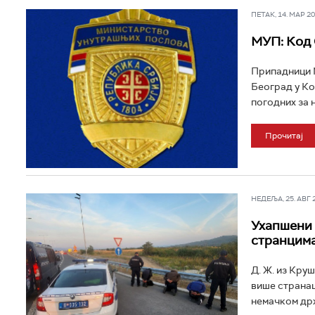
ПЕТАК, 14. МАР 202
МУП: Код 
Припадници 
Београд у Ко
погодних за 
Прочитај
НЕДЕЉА, 25. АВГ 20
Ухапшени 
странцима
Д. Ж. из Круш
више странац
немачком држ