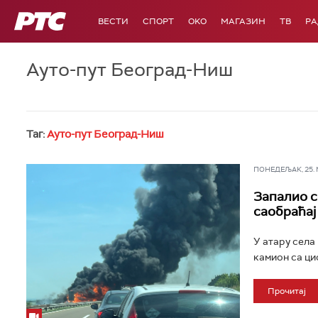
РТС
ВЕСТИ
СПОРТ
OKO
МАГАЗИН
ТВ
Р
Ауто-пут Београд-Ниш
Таг:
Ауто-пут Београд-Ниш
ПОНЕДЕЉАК, 25. МА
Запалио с
саобраћај
У атару села 
камион са цис
Прочитај