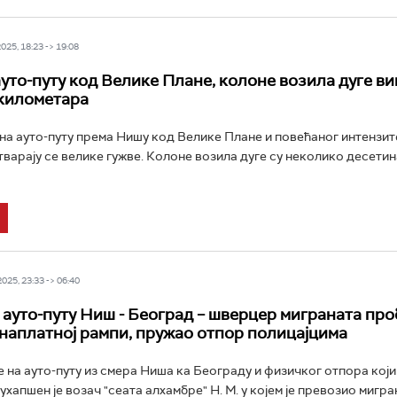
25, 18:23 -> 19:08
ауто-путу код Велике Плане, колоне возила дуге в
километара
на ауто-путу према Нишу код Велике Плане и повећаног интензит
тварају се велике гужве. Колоне возила дуге су неколико десетин
25, 23:33 -> 06:40
 ауто-путу Ниш - Београд – шверцер миграната пр
 наплатној рампи, пружао отпор полицајцима
 на ауто-путу из смера Ниша ка Београду и физичког отпора који
ухапшен је возач "сеата алхамбре" Н. М. у којем је превозио мигр