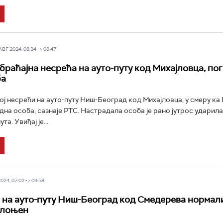
Г 2024, 08:34 -> 08:47
браћајна несрећа на ауто-путу код Михајловца, по
ба
ој несрећи на ауто-путу Ниш-Београд код Михајловца, у смеру ка 
една особа, сазнаје РТС. Настрадала особа је рано јутрос ударила
та. Увиђај је...
24, 07:02 -> 09:58
 на ауто-путу Ниш-Београд код Смедерева нормал
клоњен