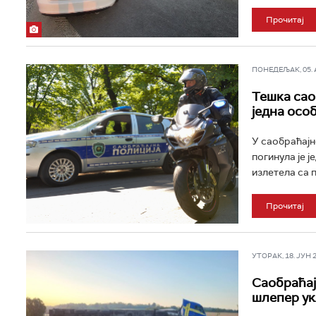
Прочитај
ПОНЕДЕЉАК, 05. АВ
Тешка сао
једна осо
У саобраћајн
погинула је ј
излетела са пу
Прочитај
УТОРАК, 18. ЈУН 20
Саобраћај
шлепер у