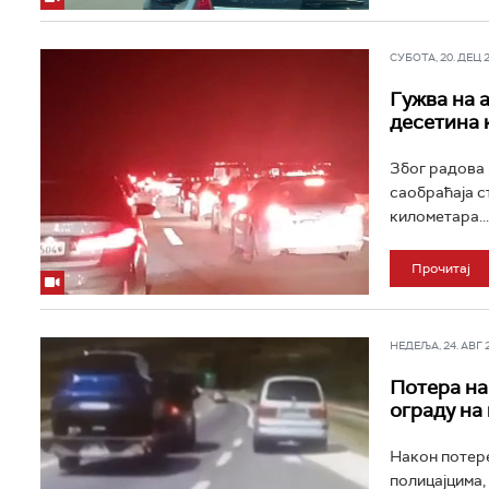
СУБОТА, 20. ДЕЦ 20
Гужва на 
десетина 
Због радова 
саобраћаја с
километара...
Прочитај
НЕДЕЉА, 24. АВГ 20
Потера на
ограду на
Након потере
полицајцима, 