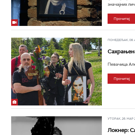
значајних лич
Прочитај
ПОНЕДЕЉАК, 08. АП
Сахрањен
Певачица Але
Прочитај
УТОРАК, 26. МАР 20
Локнер: С