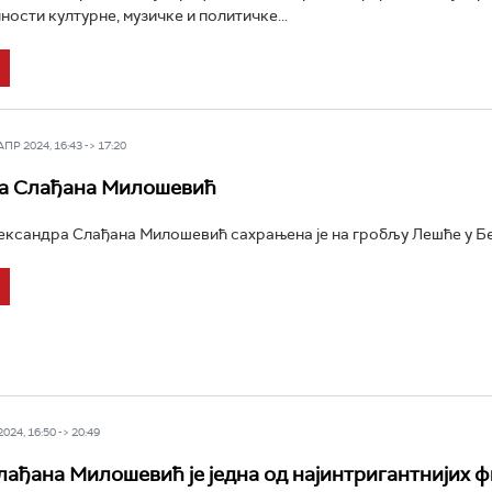
ности културне, музичке и политичке...
Р 2024, 16:43 -> 17:20
а Слађана Милошевић
ксандра Слађана Милошевић сахрањена је на гробљу Лешће у Бео
24, 16:50 -> 20:49
лађана Милошевић је једна од најинтригантнијих ф