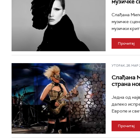
музичке с
Слађана Мило
музичке сцен
музички крит
Прочитај
УТОРАК, 26. МАР 20
Слађана М
страна но
Једна од нај
далеко испре
Европе и свет
Прочитај