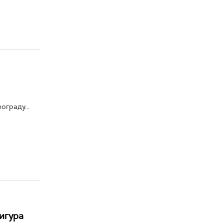
граду...
игура