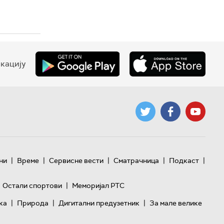
кацију
|
|
|
|
|
ни
Време
Сервисне вести
Сматрачница
Подкаст
|
Остали спортови
Меморијал РТС
|
|
|
ка
Природа
Дигитални предузетник
За мале велике