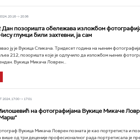
24, 20:16 -> 20:36
 Дан позоришта обележава изложбом фотографиј
Нису глумци били захтевни, ја сам
вао ју је Вукица Сликача. Тридесет година на њеним фотографија
љеа 212, позоришта које је одлучило да изложбом њених фотогр
ндан. Вукица Микача Ловрен...
 2024, 17:00 -> 17:01
илошевић на фотографијама Вукице Микаче Ловр
„Марш“
тограф Вукица Микача Ловрен позната је као портретиста и по
 више од три деценије професионалног рада портретисала је пр