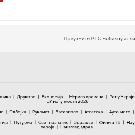
Преузмите РТС мобилну апли
|
|
|
|
оника
Друштво
Економија
Мерила времена
Рат у Украји
ЕУ могућности 2026
|
|
|
|
|
|
ис
Одбојка
Рукомет
Ватерполо
Атлетика
Ауто-мото
|
|
|
|
|
гијa
Путујемо
Свет познатих
Здравље
Филм и ТВ
Нау
|
хероје
Наизглед здрав