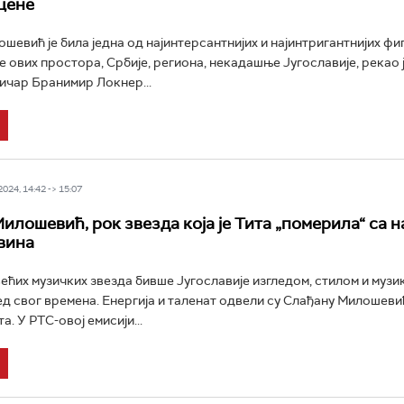
цене
шевић је била једна од најинтерсантнијих и најинтригантнијих фи
е ових простора, Србије, региона, некадашње Југославије, рекао ј
ичар Бранимир Локнер...
24, 14:42 -> 15:07
илошевић, рок звезда која је Тита „померила“ са 
вина
већих музичких звезда бивше Југославије изгледом, стилом и музик
д свог времена. Енергија и таленат одвели су Слађану Милошев
а. У РТС-овој емисији...