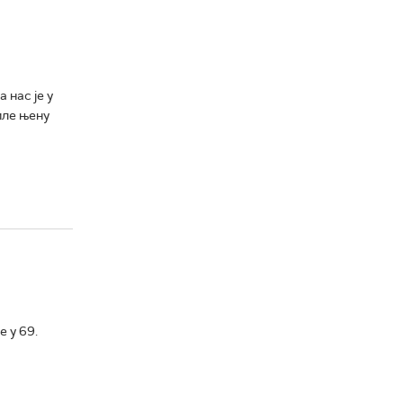
нас је у
иле њену
 у 69.