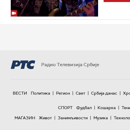
Радио Телевизија Србије
|
|
|
|
ВЕСТИ
Политика
Регион
Свет
Србија данас
Хр
|
|
СПОРТ
Фудбал
Кошарка
Тен
|
|
|
МАГАЗИН
Живот
Занимљивости
Музика
Техноло