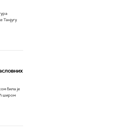
гура
е Танјугу
насловних
ом била је
ић широм