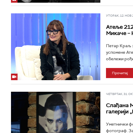
УТОРАК, 12. НОВ 20
Атеље 212
Микаче – 
Петар Краљ з
успомене Ате
обележи рође
Прочитај
ЧЕТВРТАК, 31. ОКТ
Слађана М
галерији 
Уметнички фо
фотограф. За