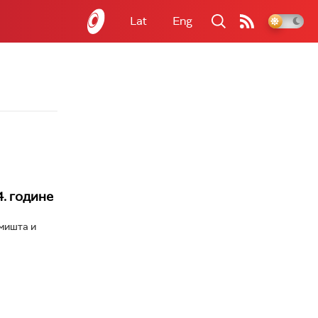
Lat
Eng
4. године
мишта и