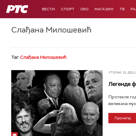
РТС
ВЕСТИ
СПОРТ
OKO
МАГАЗИН
ТВ
Р
Слађана Милошевић
Таг:
Слађана Милошевић
УТОРАК, 31. ДЕЦ 20
Легенде ф
Протекле год
великана музи
Прочитај