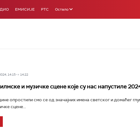
АДИО
ЕМИСИЈЕ
РТС
Остало
24, 14:15 -> 14:22
илмске и музичке сцене које су нас напустиле 202
ине опростили смо се од значајних имена светског и домаћег глу
чке сцене...