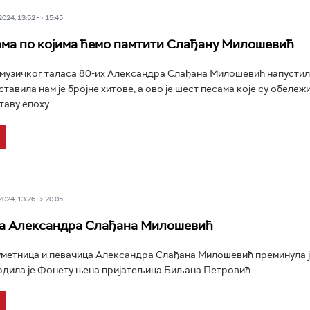
24, 13:52 -> 15:45
ма по којима ћемо памтити Слађану Милошевић
музичког таласа 80-их Александра Слађана Милошевић напустила 
ставила нам је бројне хитове, а ово је шест песама које су обележ
таву епоху...
24, 13:26 -> 20:05
а Александра Слађана Милошевић
метница и певачица Александра Слађана Милошевић преминула је
рдила је Фонету њена пријатељица Биљана Петровић...