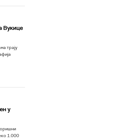
а Вукице
ма трају
афија
ен у
зоришни
еко 1.000