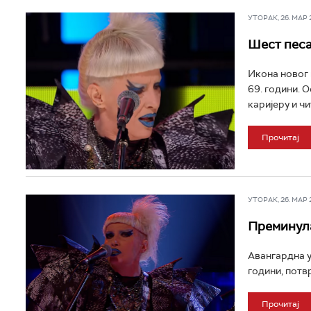
УТОРАК, 26. МАР 20
Шест песа
Икона новог 
69. години. О
каријеру и чи
Прочитај
УТОРАК, 26. МАР 20
Преминул
Авангардна у
години, потв
Прочитај