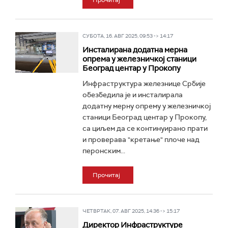
Прочитај
СУБОТА, 16. АВГ 2025, 09:53 -> 14:17
Инсталирана додатна мерна
опрема у железничкој станици
Београд центар у Прокопу
Инфраструктура железнице Србије
обезбедила је и инсталирала
додатну мерну опрему у железничкој
станици Београд центар у Прокопу,
са циљем да се континуирано прати
и проверава "кретање" плоче над
перонским...
Прочитај
ЧЕТВРТАК, 07. АВГ 2025, 14:36 -> 15:17
Директор Инфраструктуре