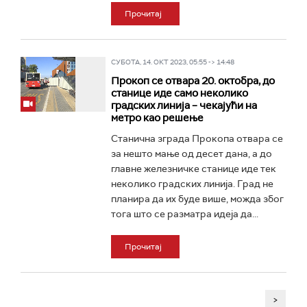
Прочитај
СУБОТА, 14. ОКТ 2023, 05:55 -> 14:48
Прокоп се отвара 20. октобра, до
станице иде само неколико
градских линија – чекајући на
метро као решење
Станична зграда Прокопа отвара се
за нешто мање од десет дана, а до
главне железничке станице идe тек
неколико градских линија. Град не
планира да их буде више, можда због
тога што се разматра идеја да...
Прочитај
>