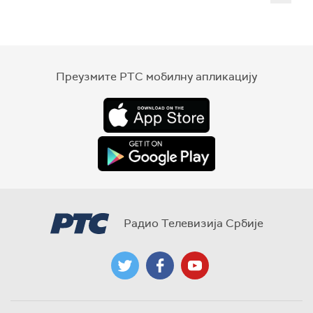
Преузмите РТС мобилну апликацију
Радио Телевизија Србије