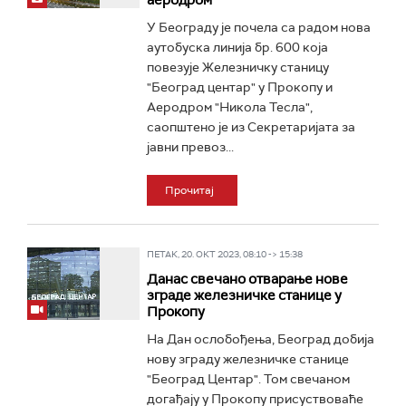
аеродром
У Београду је почела са радом нова
аутобуска линија бр. 600 која
повезује Железничку станицу
"Београд центар" у Прокопу и
Аеродром "Никола Тесла",
саопштено је из Секретаријата за
јавни превоз...
Прочитај
ПЕТАК, 20. ОКТ 2023, 08:10 -> 15:38
Данас свечано отварање нове
зграде железничке станице у
Прокопу
На Дан ослобођења, Београд добија
нову зграду железничке станице
"Београд Центар". Том свечаном
догађају у Прокопу присуствоваће