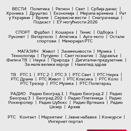
|
|
|
|
ВЕСТИ
Политика
Регион
Свет
Србија данас
|
|
|
|
Хроника
Друштво
Економија
Мерила времена
Рат
|
|
|
|
у Украјини
Време
Сервисне вести
Сматрачница
|
Подкаст
ЕУ могућности 2026
|
|
|
|
СПОРТ
Фудбал
Кошарка
Тенис
Одбојка
|
|
|
|
Рукомет
Ватерполо
Атлетика
Ауто-мото
Остали
|
спортови
Меморијал РТС
|
|
|
МАГАЗИН
Живот
Занимљивости
Музика
|
|
|
|
Технологијa
Путујемо
Свет познатих
Здравље
|
|
|
|
Филм и ТВ
Наука
Природа
Дигитални предузетник
|
За мале велике хероје
Наизглед здрав
|
|
|
|
|
ТВ
РТС 1
РТС 2
РТС 3
РТС Свет
РТС Наука
|
|
|
|
РТС Драма
РТС Живот
РТС Класика
РТС Коло
|
|
РТС Трезор
РТС Музика
РТС Полетарац
|
|
РАДИО
Радио Београд 1
Радио Београд 2
Радио
|
|
|
Београд 3
Београд 202
Радио Плетеница
Радио
|
|
|
Рокенролер
Радио Џубокс
Радио Вртешка
Радио
|
Џезер
Архив
|
|
|
|
РТС
Контакт
Маркетинг
Јавне набавке
Конкурси
Интернет портал