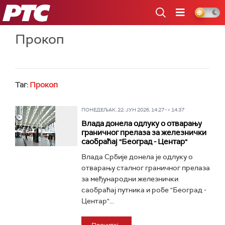
РТС
Прокоп
Таг:
Прокоп
ПОНЕДЕЉАК, 22. ЈУН 2026, 14:27 -> 14:37
Влада донела одлуку о отварању
граничног прелаза за железнички
саобраћај "Београд - Центар"
Влада Србије донела је одлуку о
отварању сталног граничног прелаза
за међународни железнички
саобраћај путника и робе "Београд -
Центар"...