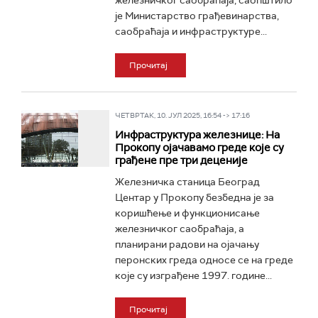
железничког саобраћаја, саопштило
је Министарство грађевинарства,
саобраћаја и инфраструктуре...
Прочитај
ЧЕТВРТАК, 10. ЈУЛ 2025, 16:54 -> 17:16
Инфраструктура железнице: На
Прокопу ојачавамо греде које су
грађене пре три деценије
Железничка станица Београд
Центар у Прокопу безбедна је за
коришћење и функционисање
железничког саобраћаја, а
планирани радови на ојачању
перонских греда односе се на греде
које су изграђене 1997. године...
Прочитај