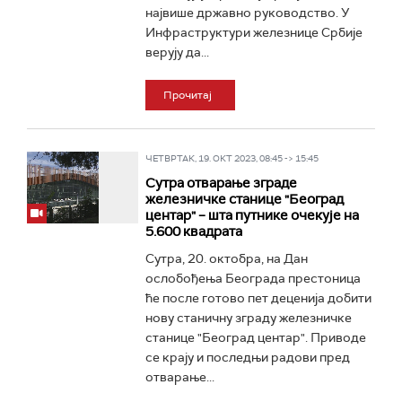
највише државно руководство. У
Инфраструктури железнице Србије
верују да...
Прочитај
ЧЕТВРТАК, 19. ОКТ 2023, 08:45 -> 15:45
Сутра отварање зграде
железничке станице "Београд
центар" – шта путнике очекује на
5.600 квадрата
Сутра, 20. октобра, на Дан
ослобођења Београда престоница
ће после готово пет деценија добити
нову станичну зграду железничке
станице "Београд центар". Приводе
се крају и последњи радови пред
отварање...