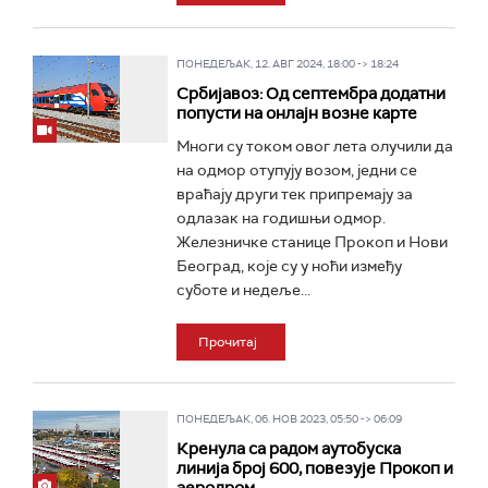
ПОНЕДЕЉАК, 12. АВГ 2024, 18:00 -> 18:24
Србијавоз: Од септембра додатни
попусти на онлајн возне карте
Многи су током овог лета олучили да
на одмор отупују возом, једни се
враћају други тек припремају за
одлазак на годишњи одмор.
Железничке станице Прокоп и Нови
Београд, које су у ноћи између
суботе и недеље...
Прочитај
ПОНЕДЕЉАК, 06. НОВ 2023, 05:50 -> 06:09
Кренула са радом аутобуска
линија брoj 600, повезује Прокоп и