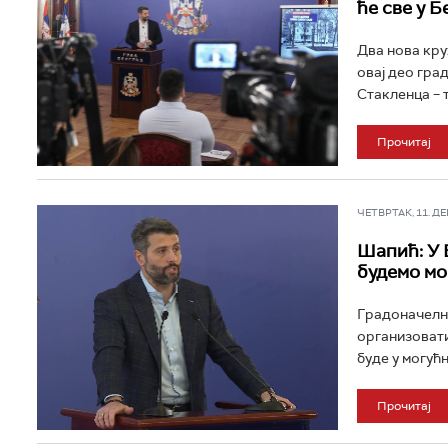
ће све у 
Два нова кру
овај део гра
Стакленца – т
Прочитај
ЧЕТВРТАК, 11. ДЕЦ
Шапић: У 
будемо мо
Градоначелни
организовати
буде у могућн
Прочитај