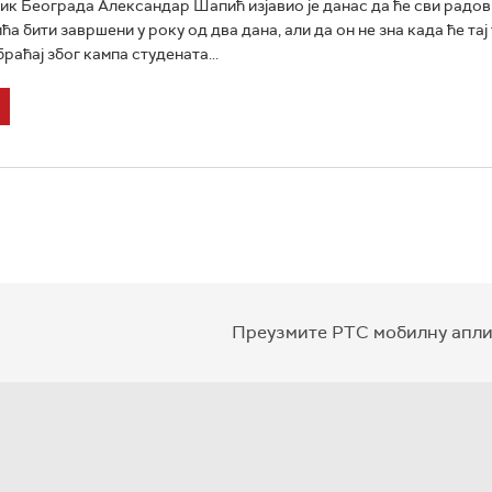
к Београда Александар Шапић изјавио је данас да ће сви радов
 бити завршени у року од два дана, али да он не зна када ће тај 
раћај због кампа студената...
Преузмите РТС мобилну апли