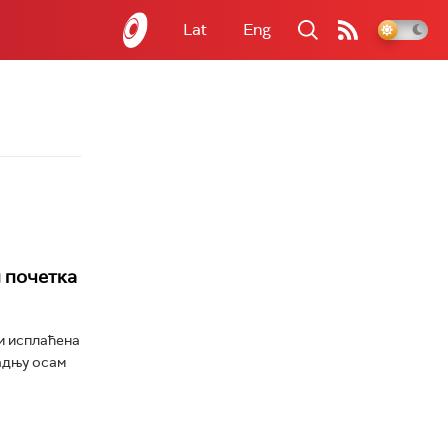
Lat
Eng
 почетка
и исплаћена
радњу осам