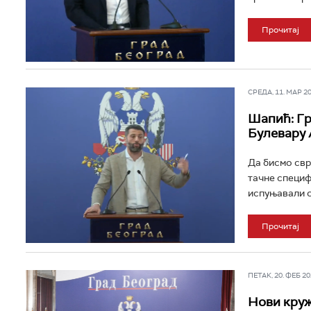
Прочитај
СРЕДА, 11. МАР 202
Шапић: Гр
Булевару 
Да бисмо свр
тачне специфи
испуњавали с
Прочитај
ПЕТАК, 20. ФЕБ 202
Нови круж