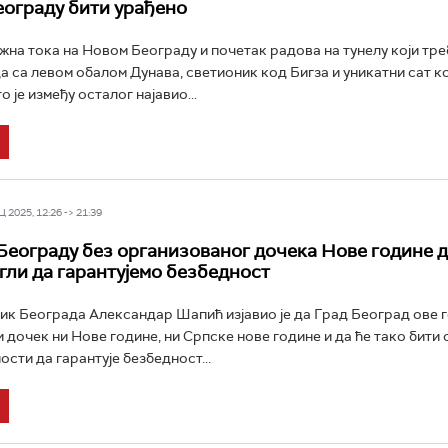
Београду бити урађено
жна тока на Новом Београду и почетак радова на тунелу који тре
да са левом обалом Дунава, светионик код Бигза и уникатни сат к
о је између осталог најавио...
 2025, 12:26 -> 21:39
Београду без организованог дочека Нове године д
гли да гарантујемо безбедност
к Београда Александар Шапић изјавио је да Град Београд ове 
 дочек ни Нове године, ни Српске нове године и да ће тако бити 
ости да гарантује безбедност...