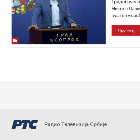
Градоначелни
Николе Пашића
пуштен у саоб
Прочитај
Радио Телевизија Србије