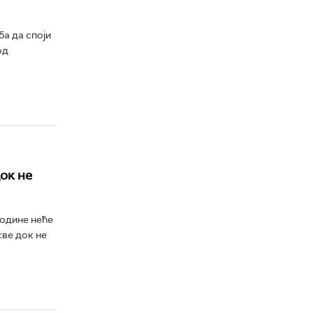
ба да споји
од
ок не
године неће
све док не