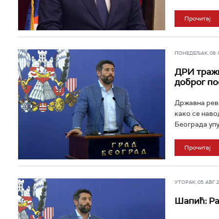
Прочитај
ПОНЕДЕЉАК, 08. СЕ
ДРИ тражи
доброг п
Државна реви
како се наво
Београда упу
Прочитај
УТОРАК, 05. АВГ 20
Шапић: Ра