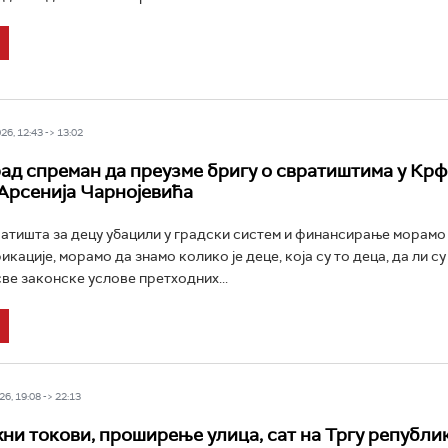
6, 12:43 -> 13:02
ад спреман да преузме бригу о свратиштима у Крфс
Арсенија Чарнојевића
атишта за децу убацили у градски систем и финансирање морамо
кације, морамо да знамо колико је деце, која су то деца, да ли су
ве законске услове претходних...
6, 19:08 -> 22:13
ни токови, проширење улица, сат на Тргу републик