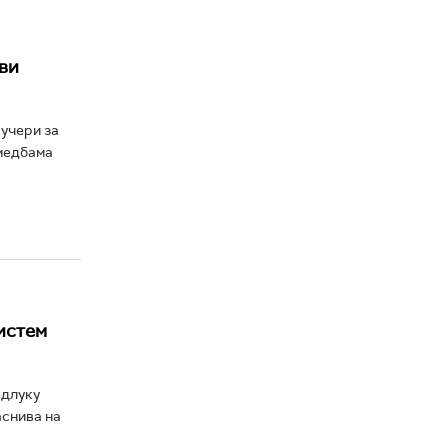
ви
учери за
имедбама
истем
одлуку
аснива на