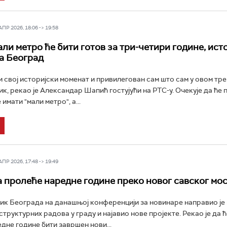
Р 2026, 18:06 -> 19:58
ли метро ће бити готов за три-четири године, ист
а Београд
 свој историјски моменат и привилегован сам што сам у овом тре
к, рекао је Александар Шапић гостујући на РТС-у. Очекује да ће
 имати "мали метро", а...
Р 2026, 17:48 -> 19:49
 пролеће наредне године преко новог савског мо
к Београда на данашњој конференцији за новинаре направио је
труктурних радова у граду и најавио нове пројекте. Рекао је да ћ
дне године бити завршен нови...