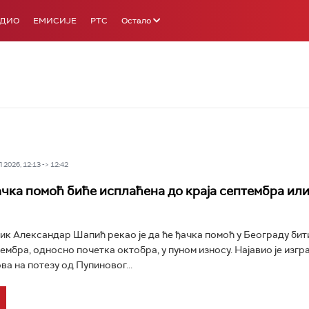
АДИО
ЕМИСИЈЕ
РТС
Остало
2026, 12:13 -> 12:42
чка помоћ биће исплаћена до краја септембра или
к Александар Шапић рекао је да ће ђачка помоћ у Београду бит
тембра, односно почетка октобра, у пуном износу. Најавио је изг
ва на потезу од Пупиновог...