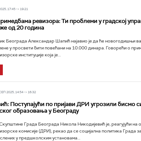
25, 17:45 -> 19:21
римедбама ревизора: Ти проблеми у градској упра
уже од 20 година
к Београда Александар Шапић најавио је да ће новогодишњи ва
лене у просвети бити повећани на 10.000 динара. Говорећи о пр
орске институције која је...
П 2025, 14:54 -> 16:32
ић: Поступајући по пријави ДРИ угрозили бисмо с
ког образовања у Београду
купштине Града Београда Никола Никодијевић је, реагујући на 
зорске комисије (ДРИ), рекао да се социјална политика Града з
слених у предшколским установама...