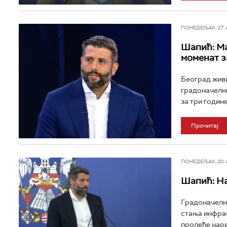
ПОНЕДЕЉАК, 27. АП
Шапић: Ма
моменат з
Београд живи
градоначелни
за три године
Прочитај
ПОНЕДЕЉАК, 20. АП
Шапић: На
Градоначелни
стања инфрас
пролеће наре