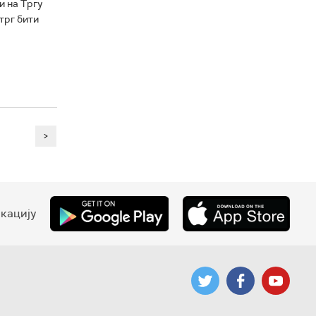
и на Тргу
трг бити
>
кацију