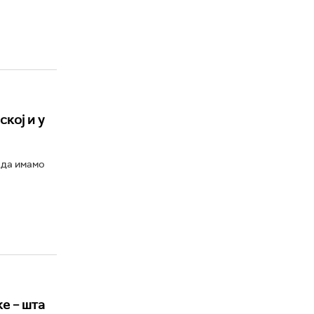
кој и у
 да имамо
е – шта