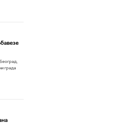
обавезе
 Београд,
ни града
ана