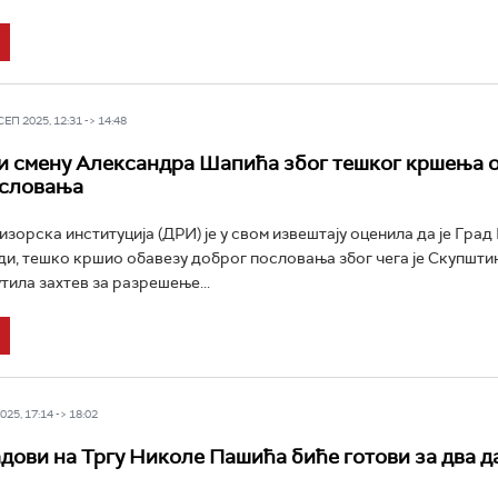
П 2025, 12:31 -> 14:48
 смену Александра Шапића збoг тешког кршења 
ословања
зорска институција (ДРИ) је у свом извештају оценила да је Град
ди, тешко кршио обавезу доброг пословања због чега је Скупшти
тила захтев за разрешење...
25, 17:14 -> 18:02
дови на Тргу Николе Пашића биће готови за два д