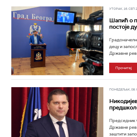
УТОРАК, 16. СЕП 20
Шапић о п
постоје д
Градоначелни
децу и запос
Државне ревиз
Прочитај
ПОНЕДЕЉАК, 08. СЕ
Никодијев
предшколс
Председник С
Државне реви
заштити запо