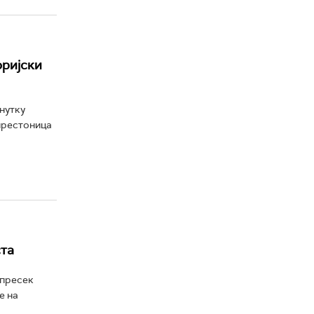
оријски
нутку
 престоница
ста
 пресек
е на