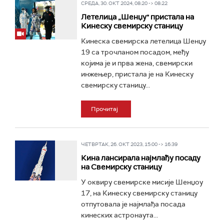
СРЕДА, 30. ОКТ 2024, 08:20 -> 08:22
Летелица „Шенџу" пристала на
Кинеску свемирску станицу
Кинеска свемирска летелица Шенџу
19 са трочланом посадом, међу
којима је и прва жена, свемирски
инжењер, пристала је на Кинеску
свемирску станицу...
Прочитај
ЧЕТВРТАК, 26. ОКТ 2023, 15:00 -> 16:39
Кина лансирала најмлађу посаду
на Свемирску станицу
У оквиру свемирске мисије Шенџоу
17, на Кинеску свемирску станицу
отпутовала је најмлађа посада
кинеских астронаута...