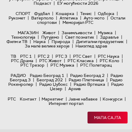
|
Подкаст
ЕУ могућности 2026
|
|
|
|
СПОРТ
Фудбал
Кошарка
Тенис
Одбојка
|
|
|
|
Рукомет
Ватерполо
Атлетика
Ауто-мото
Остали
|
спортови
Меморијал РТС
|
|
|
МАГАЗИН
Живот
Занимљивости
Музика
|
|
|
|
Технологијa
Путујемо
Свет познатих
Здравље
|
|
|
|
Филм и ТВ
Наука
Природа
Дигитални предузетник
|
За мале велике хероје
Наизглед здрав
|
|
|
|
|
ТВ
РТС 1
РТС 2
РТС 3
РТС Свет
РТС Наука
|
|
|
|
РТС Драма
РТС Живот
РТС Класика
РТС Коло
|
|
РТС Трезор
РТС Музика
РТС Полетарац
|
|
РАДИО
Радио Београд 1
Радио Београд 2
Радио
|
|
|
Београд 3
Београд 202
Радио Плетеница
Радио
|
|
|
Рокенролер
Радио Џубокс
Радио Вртешка
Радио
|
Џезер
Архив
|
|
|
|
РТС
Контакт
Маркетинг
Јавне набавке
Конкурси
Интернет портал
МАПА САЈТА