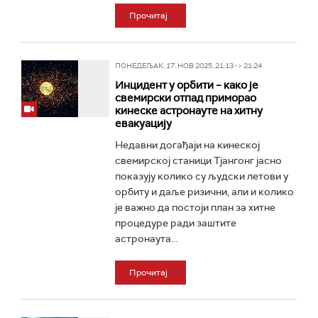
Прочитај
ПОНЕДЕЉАК, 17. НОВ 2025, 21:13 -> 21:24
Инцидент у орбити – како је
свемирски отпад приморао
кинеске астронауте на хитну
евакуацију
Недавни догађаји на кинеској
свемирској станици Тјангонг јасно
показују колико су људски летови у
орбиту и даље ризични, али и колико
је важно да постоји план за хитне
процедуре ради заштите
астронаута...
Прочитај