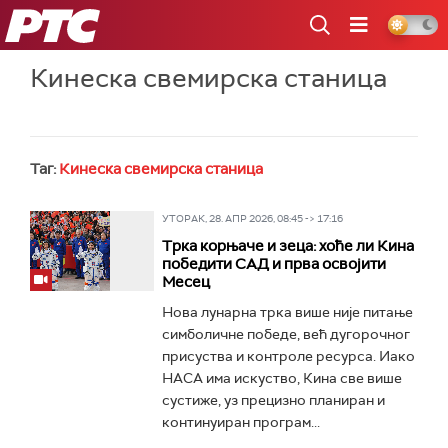
РТС
Кинеска свемирска станица
Таг:
Кинеска свемирска станица
УТОРАК, 28. АПР 2026, 08:45 -> 17:16
Трка корњаче и зеца: хоће ли Кина
победити САД и прва освојити
Месец
Нова лунарна трка више није питање
симболичне победе, већ дугорочног
присуства и контроле ресурса. Иако
НАСА има искуство, Кина све више
сустиже, уз прецизно планиран и
континуиран програм...