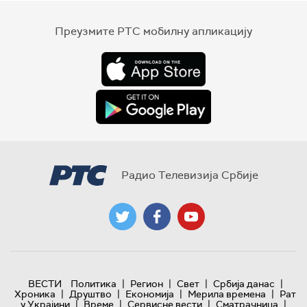
Преузмите РТС мобилну апликацију
Радио Телевизија Србије
|
|
|
|
ВЕСТИ
Политика
Регион
Свет
Србија данас
|
|
|
|
Хроника
Друштво
Економија
Мерила времена
Рат
|
|
|
|
у Украјини
Време
Сервисне вести
Сматрачница