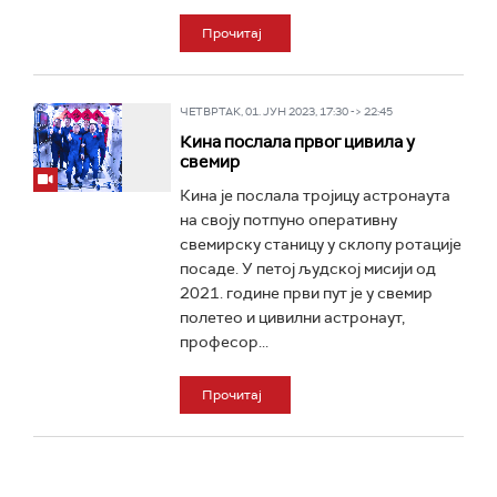
Прочитај
ЧЕТВРТАК, 01. ЈУН 2023, 17:30 -> 22:45
Кина послала првог цивила у
свемир
Кина је послала тројицу астронаута
на своју потпуно оперативну
свемирску станицу у склопу ротације
посаде. У петој људској мисији од
2021. године први пут је у свемир
полетео и цивилни астронаут,
професор...
Прочитај