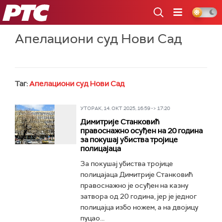
РТС
Апелациони суд Нови Сад
Таг:
Апелациони суд Нови Сад
УТОРАК, 14. ОКТ 2025, 16:59 -> 17:20
Димитрије Станковић
правоснажно осуђен на 20 година
за покушај убиства тројице
полицајаца
За покушај убиства тројице
полицајаца Димитрије Станковић
правоснажно је осуђен на казну
затвора од 20 година, јер је једног
полицајца избо ножем, а на двојицу
пуцао...