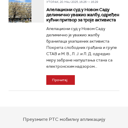
УТОРАК, 20. МАЈ 2025, 16:26 -> 16:29
Апелациони суд у Новом Саду
делимично уважио жалбу, одређен
кућни притвор за троје активиста
Апелациони суд у Новом Саду
делимично је уважио жалбу
бранилаца ухапшених активиста
Покрета слободних грађана и групе
СТАВ и М. В., Л. Ј. и Л. Д. одредио
меру забране напуштања стана са
електронским надзором...
Прочитај
Преузмите РТС мобилну апликацију