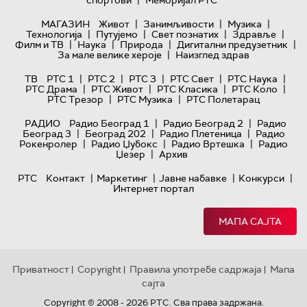
|
спортови
Меморијал РТС
|
|
|
МАГАЗИН
Живот
Занимљивости
Музика
|
|
|
|
Технологијa
Путујемо
Свет познатих
Здравље
|
|
|
|
Филм и ТВ
Наука
Природа
Дигитални предузетник
|
За мале велике хероје
Наизглед здрав
|
|
|
|
|
ТВ
РТС 1
РТС 2
РТС 3
РТС Свет
РТС Наука
|
|
|
|
РТС Драма
РТС Живот
РТС Класика
РТС Коло
|
|
РТС Трезор
РТС Музика
РТС Полетарац
|
|
РАДИО
Радио Београд 1
Радио Београд 2
Радио
|
|
|
Београд 3
Београд 202
Радио Плетеница
Радио
|
|
|
Рокенролер
Радио Џубокс
Радио Вртешка
Радио
|
Џезер
Архив
|
|
|
|
РТС
Контакт
Маркетинг
Јавне набавке
Конкурси
Интернет портал
МАПА САЈТА
Приватност
Copyright
Правила употребе садржаја
Мапа
|
|
|
сајта
Copyright © 2008 - 2026 РТС. Сва права задржана.