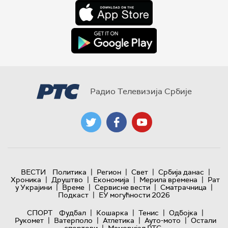
Радио Телевизија Србије
|
|
|
|
ВЕСТИ
Политика
Регион
Свет
Србија данас
|
|
|
|
Хроника
Друштво
Економија
Мерила времена
Рат
|
|
|
|
у Украјини
Време
Сервисне вести
Сматрачница
|
Подкаст
ЕУ могућности 2026
|
|
|
|
СПОРТ
Фудбал
Кошарка
Тенис
Одбојка
|
|
|
|
Рукомет
Ватерполо
Атлетика
Ауто-мото
Остали