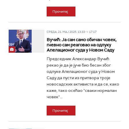
Прочитај
СРЕДА, 21. МАЈ 2025, 13:33 -> 17:17
Вучић: Ја сам само обичан човек,
гневно сам реаговао на одлуку
Апелационог суда у Новом Саду
Председник Александар Вучић
рекао је да је јуче био бесан због
одлуке Апелационог суда у Новом
Саду да пусти из притвора троје
новосадских активиста и да се, како
каже, тако осећао "сваки нормалан
човек"...
Прочитај