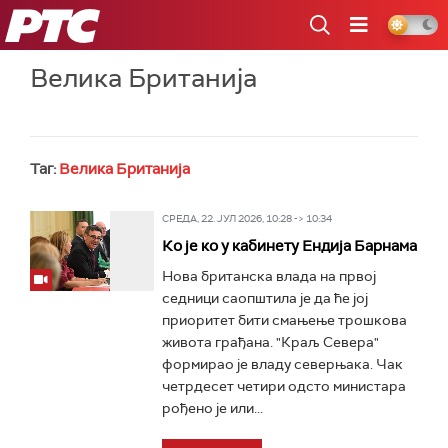
РТС
Велика Британија
Таг:
Велика Британија
СРЕДА, 22. ЈУЛ 2026, 10:28 -> 10:34
Ко је ко у кабинету Ендија Барнама
Нова британска влада на првој
седници саопштила је да ће јој
приоритет бити смањење трошкова
живота грађана. "Краљ Севера"
формирао је владу северњака. Чак
четрдесет четири одсто министара
рођено је или...