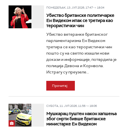
ПОНЕДЕЉАК, 13. ЈУЛ 2026, 17:47 -> 18:04
Убиство британске политичарке
Ен Видеком ипак се третира као
терористички чин
Убиство ветеранке британског
парламентаризма Ен Видеком
третира се као терористички чин
пошто су на светло изашли нови
докази и информације, потврдила је
полиција Девона и Корнвола.
Истрагу су преузеле...
Прочитај
СУБОТА, 11. ЈУЛ 2026, 11:56 -> 18:06
Мушкарац пуштен након хапшења
због смрти бивше британске
министарке Ен Видеком