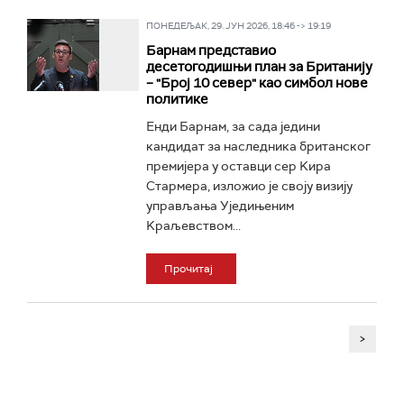
ПОНЕДЕЉАК, 29. ЈУН 2026, 18:46 -> 19:19
Барнам представио
десетогодишњи план за Британију
– "Број 10 север" као симбол нове
политике
Енди Барнам, за сада једини
кандидат за наследника британског
премијера у оставци сер Kира
Стармера, изложио је своју визију
управљања Уједињеним
Kраљевством...
Прочитај
>