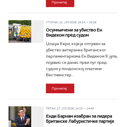
Прочитај
УТОРАК, 21. ЈУЛ 2026, 16:14 -> 16:28
Осумњичени за убиство Ен
Видеком пред судом
Џошуа Кери, који је оптужен за
убиство ветеранке британског
парламентаризма Ен Видеком 9. јула,
појавио се данас први пут пред
судом у лондонској општини
Вестминстер...
Прочитај
ПЕТАК, 17. ЈУЛ 2026, 14:15 -> 14:40
Енди Барнам изабран за лидера
британске Лабуристичке партије