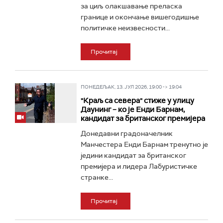
за циљ олакшавање преласка
границе и окончање вишегодишње
политичке неизвесности...
Прочитај
ПОНЕДЕЉАК, 13. ЈУЛ 2026, 19:00 -> 19:04
"Краљ са севера" стиже у улицу
Даунинг – ко је Енди Барнам,
кандидат за британског премијера
Донедавни градоначелник
Манчестера Енди Барнам тренутно је
једини кандидат за британског
премијера и лидера Лабуристичке
странке...
Прочитај