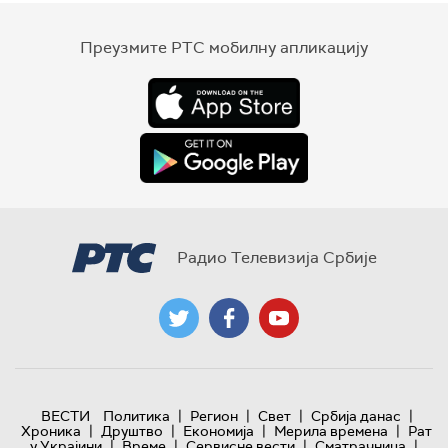
Преузмите РТС мобилну апликацију
Радио Телевизија Србије
|
|
|
|
ВЕСТИ
Политика
Регион
Свет
Србија данас
|
|
|
|
Хроника
Друштво
Економија
Мерила времена
Рат
|
|
|
|
у Украјини
Време
Сервисне вести
Сматрачница