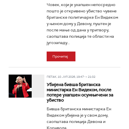
Човек, који је ухапшен непосредно
пошто је откривено убиство чувене
британске политичарке Ен Видеком
у њеном дому у Девону, пуштен је
после мање од дана у притвору,
саопштава полиција те области на
југозападу...
Прочитај
ПЕТАК, 10. ЈУЛ 2026, 19:47 -> 21:02
Убијена бивша британска
министарка Ен Видеком, после
потере ухапшен осумњичени за
убиство
Бивша британска министарка Ен
Видеком убијена је у свом дому,
саопштава полиција Девона и
Корнвола...