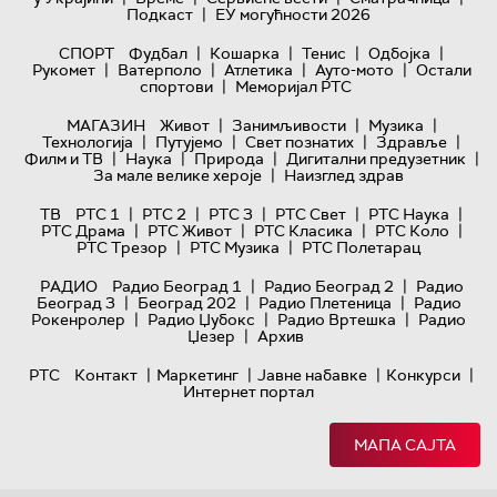
|
Подкаст
ЕУ могућности 2026
|
|
|
|
СПОРТ
Фудбал
Кошарка
Тенис
Одбојка
|
|
|
|
Рукомет
Ватерполо
Атлетика
Ауто-мото
Остали
|
спортови
Меморијал РТС
|
|
|
МАГАЗИН
Живот
Занимљивости
Музика
|
|
|
|
Технологијa
Путујемо
Свет познатих
Здравље
|
|
|
|
Филм и ТВ
Наука
Природа
Дигитални предузетник
|
За мале велике хероје
Наизглед здрав
|
|
|
|
|
ТВ
РТС 1
РТС 2
РТС 3
РТС Свет
РТС Наука
|
|
|
|
РТС Драма
РТС Живот
РТС Класика
РТС Коло
|
|
РТС Трезор
РТС Музика
РТС Полетарац
|
|
РАДИО
Радио Београд 1
Радио Београд 2
Радио
|
|
|
Београд 3
Београд 202
Радио Плетеница
Радио
|
|
|
Рокенролер
Радио Џубокс
Радио Вртешка
Радио
|
Џезер
Архив
|
|
|
|
РТС
Контакт
Маркетинг
Јавне набавке
Конкурси
Интернет портал
МАПА САЈТА