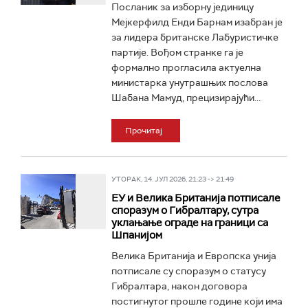
Посланик за изборну јединицу
Мејкерфилд Енди Барнам изабран је
за лидера британске Лабуристичке
партије. Вођом странке га је
формално прогласила актуелна
министарка унутрашњих послова
Шабана Мамуд, прецизирајући...
Прочитај
УТОРАК, 14. ЈУЛ 2026, 21:23 -> 21:49
ЕУ и Велика Британија потписале
споразум о Гибралтару, сутра
уклањање ограде на граници са
Шпанијом
Велика Британија и Европска унија
потписале су споразум о статусу
Гибралтара, након договора
постигнутог прошле године који има