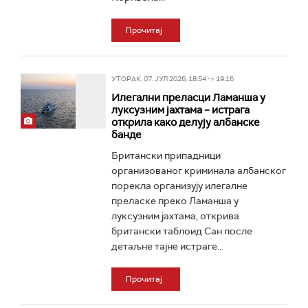
Прочитај
УТОРАК, 07. ЈУЛ 2026, 18:54 -> 19:16
Илегални преласци Ламанша у
луксузним јахтама – истрага
открила како делују албанске
банде
Британски припадници
организованог криминала албанског
порекла организују илегалне
преласке преко Ламанша у
луксузним јахтама, открива
британски таблоид Сан после
детаљне тајне истраге...
Прочитај