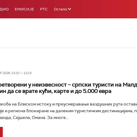
АДИО
ЕМИСИЈЕ
РТС
Остало
 2026, 13:10 -> 13:14
етворени у неизвесност – српски туристи на Мал
н да се врате кући, карте и до 5.000 евра
укоба на Блиском истоку и преусмеравање ваздушних рута остав
је и региона блокиране на далеким туристичким дестинацијама, 
анда, Сејшела, Омана. За многе...