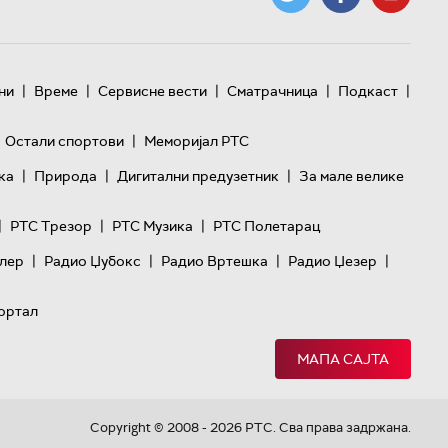
|
|
|
|
|
ни
Време
Сервисне вести
Сматрачница
Подкаст
|
Остали спортови
Меморијал РТС
|
|
|
ка
Природа
Дигитални предузетник
За мале велике
|
|
|
РТС Трезор
РТС Музика
РТС Полетарац
|
|
|
|
лер
Радио Џубокс
Радио Вртешка
Радио Џезер
ортал
МАПА САЈТА
Copyright © 2008 - 2026 РТС. Сва права задржана.