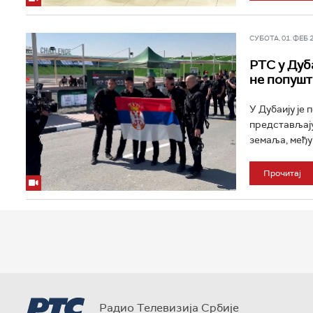
СУБОТА, 01. ФЕБ 20
РТС у Дуба
не попушт
У Дубаију је 
представљају
земаља, међу
Прочитај
Радио Телевизија Србије