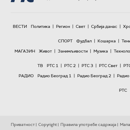
|
|
|
|
ВЕСТИ
Политика
Регион
Свет
Србија данас
Хр
|
|
СПОРТ
Фудбал
Кошарка
Тен
|
|
|
МАГАЗИН
Живот
Занимљивости
Музика
Техноло
|
|
|
|
ТВ
РТС 1
РТС 2
РТС 3
РТС Свет
РТ
|
|
РАДИО
Радио Београд 1
Радио Београд 2
Радио
РТС
Приватност
Copyright
Правила употребе садржаја
Мапа
|
|
|