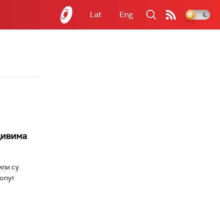
Lat
Eng
дивима
или су
попут