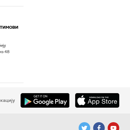
 тимови
ију
из 48
кацију