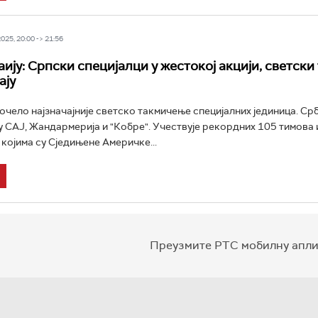
25, 20:00 -> 21:56
ију: Српски специјалци у жестокој акцији, светски
ају
почело најзначајније светско такмичење специјалних јединица. Срб
 САЈ, Жандармерија и "Кобре". Учествује рекордних 105 тимова 
 којима су Сједињене Америчке...
Преузмите РТС мобилну апли