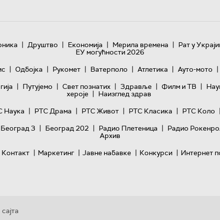
|
|
|
|
оника
Друштво
Економија
Мерила времена
Рат у Украји
ЕУ могућности 2026
|
|
|
|
|
|
ис
Одбојка
Рукомет
Ватерполо
Атлетика
Ауто-мото
|
|
|
|
|
гијa
Путујемо
Свет познатих
Здравље
Филм и ТВ
Нау
|
хероје
Наизглед здрав
|
|
|
|
С Наука
РТС Драма
РТС Живот
РТС Класика
РТС Коло
|
|
|
 Београд 3
Београд 202
Радио Плетеница
Радио Рокенро
Архив
|
|
|
|
Контакт
Маркетинг
Јавне набавке
Конкурси
Интернет п
 сајта