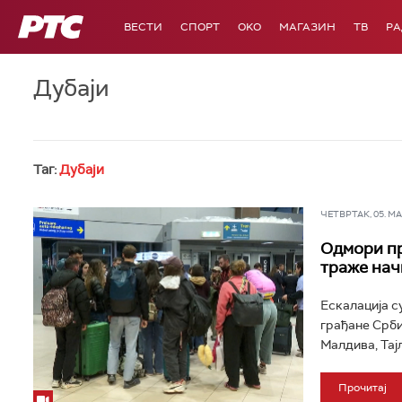
РТС
ВЕСТИ
СПОРТ
OKO
МАГАЗИН
ТВ
Р
Дубаји
Таг:
Дубаји
ЧЕТВРТАК, 05. МАР
Одмори пр
траже начи
Ескалација с
грађане Срби
Малдива, Тајл
Прочитај