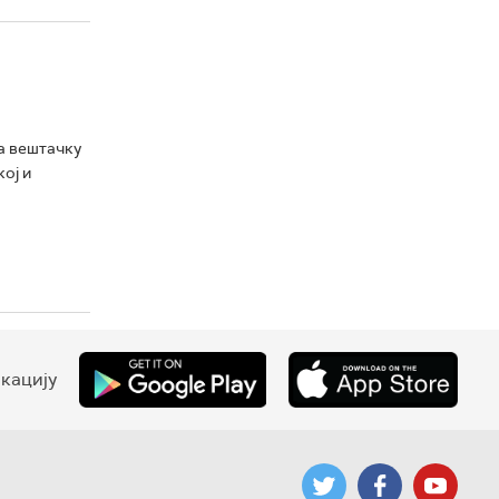
за вештачку
ој и
кацију