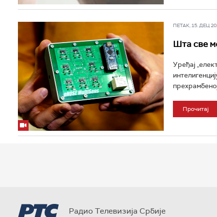
ПЕТАК, 15. ДЕЦ 202
Шта све м
Уређај „елек
интелигенциј
прехрамбеној 
Прочитај
Радио Телевизија Србије