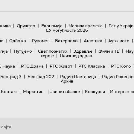
|
|
|
|
оника
Друштво
Економија
Мерила времена
Рат у Украји
ЕУ могућности 2026
|
|
|
|
|
|
ис
Одбојка
Рукомет
Ватерполо
Атлетика
Ауто-мото
|
|
|
|
|
гијa
Путујемо
Свет познатих
Здравље
Филм и ТВ
Нау
|
хероје
Наизглед здрав
|
|
|
|
С Наука
РТС Драма
РТС Живот
РТС Класика
РТС Коло
|
|
|
 Београд 3
Београд 202
Радио Плетеница
Радио Рокенро
Архив
|
|
|
|
Контакт
Маркетинг
Јавне набавке
Конкурси
Интернет п
 сајта