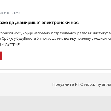
3, 11:05 -> 17:13
оже да „намирише“ електронски нос
тронски нос", који је направио Истраживачко-развојни институт 
у Србије у будућности би могао да има велику примену у медицинск
индустрији...
Преузмите РТС мобилну апли