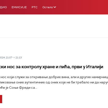
АДИО
ЕМИСИЈЕ
РТС
Остало
24, 21:07 -> 21:13
ки нос за контролу хране и пића, први у Италији
нос који служи за откривање добрих вина, али и других намирница
иковање оних аутентичних од оних које не би требало ни да нару
ће је Соње Фреди са...