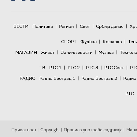
|
|
|
|
ВЕСТИ
Политика
Регион
Свет
Србија данас
Хр
|
|
СПОРТ
Фудбал
Кошарка
Тен
|
|
|
МАГАЗИН
Живот
Занимљивости
Музика
Техноло
|
|
|
|
ТВ
РТС 1
РТС 2
РТС 3
РТС Свет
РТ
|
|
РАДИО
Радио Београд 1
Радио Београд 2
Радио
РТС
Приватност
Copyright
Правила употребе садржаја
Мапа
|
|
|