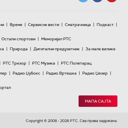
|
|
|
|
|
ни
Време
Сервисне вести
Сматрачница
Подкаст
|
Остали спортови
Меморијал РТС
|
|
|
ка
Природа
Дигитални предузетник
За мале велике
|
|
|
РТС Трезор
РТС Музика
РТС Полетарац
|
|
|
|
лер
Радио Џубокс
Радио Вртешка
Радио Џезер
ортал
МАПА САЈТА
Copyright © 2008 - 2026 РТС. Сва права задржана.