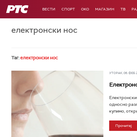
РТС
ВЕСТИ
СПОРТ
OKO
МАГАЗИН
ТВ
Р
електронски нос
Таг:
електронски нос
УТОРАК, 06. ФЕБ 20
Електронс
Електронски 
односно разл
купимо, откри
Прочитај