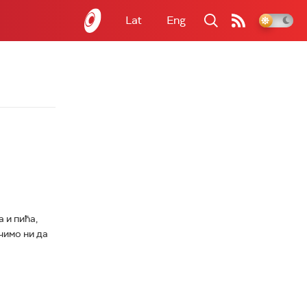
Lat
Eng
 и пића,
чимо ни да