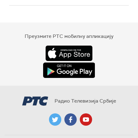
Преузмите РТС мобилну апликацију
Радио Телевизија Србије