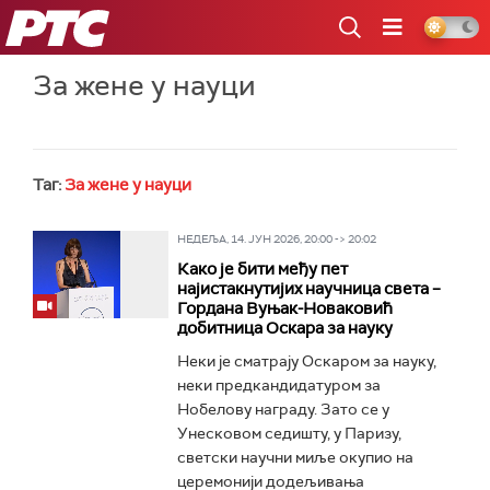
РТС
За жене у науци
Таг:
За жене у науци
НЕДЕЉА, 14. ЈУН 2026, 20:00 -> 20:02
Како је бити међу пет
најистакнутијих научница света –
Гордана Вуњак-Новаковић
добитница Оскара за науку
Неки је сматрају Оскаром за науку,
неки предкандидатуром за
Нобелову награду. Зато се у
Унесковом седишту, у Паризу,
светски научни миље окупио на
церемонији додељивања