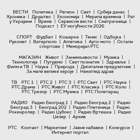
|
|
|
|
ВЕСТИ
Политика
Регион
Свет
Србија данас
|
|
|
|
Хроника
Друштво
Економија
Мерила времена
Рат
|
|
|
|
у Украјини
Време
Сервисне вести
Сматрачница
|
Подкаст
ЕУ могућности 2026
|
|
|
|
СПОРТ
Фудбал
Кошарка
Тенис
Одбојка
|
|
|
|
Рукомет
Ватерполо
Атлетика
Ауто-мото
Остали
|
спортови
Меморијал РТС
|
|
|
МАГАЗИН
Живот
Занимљивости
Музика
|
|
|
|
Технологијa
Путујемо
Свет познатих
Здравље
|
|
|
|
Филм и ТВ
Наука
Природа
Дигитални предузетник
|
За мале велике хероје
Наизглед здрав
|
|
|
|
|
ТВ
РТС 1
РТС 2
РТС 3
РТС Свет
РТС Наука
|
|
|
|
РТС Драма
РТС Живот
РТС Класика
РТС Коло
|
|
РТС Трезор
РТС Музика
РТС Полетарац
|
|
РАДИО
Радио Београд 1
Радио Београд 2
Радио
|
|
|
Београд 3
Београд 202
Радио Плетеница
Радио
|
|
|
Рокенролер
Радио Џубокс
Радио Вртешка
Радио
|
Џезер
Архив
|
|
|
|
РТС
Контакт
Маркетинг
Јавне набавке
Конкурси
Интернет портал