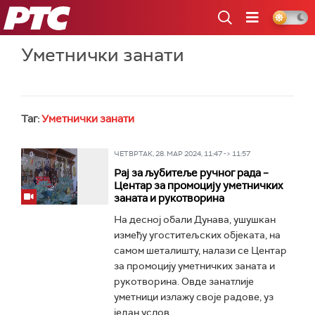
РТС
Уметнички занати
Таг:
Уметнички занати
ЧЕТВРТАК, 28. МАР 2024, 11:47 -> 11:57
Рај за љубитеље ручног рада –
Центар за промоцију уметничких
заната и рукотворина
На десној обали Дунава, ушушкан
између угоститељских објеката, на
самом шеталишту, налази се Центар
за промоцију уметничких заната и
рукотворина. Овде занатлије
уметници излажу своје радове, уз
један услов...