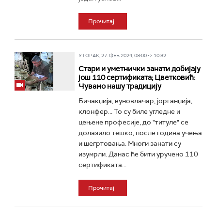
Прочитај
УТОРАК, 27. ФЕБ 2024, 08:00 -> 10:32
Стари и уметнички занати добијају
још 110 сертификата; Цветковић:
Чувамо нашу традицију
Бичакџија, вуновлачар, јорганџија,
клонфер... То су биле угледне и
цењене професије, до "титуле" се
долазило тешко, после година учења
и шегртовања. Многи занати су
изумрли. Данас ће бити уручено 110
сертификата...
Прочитај