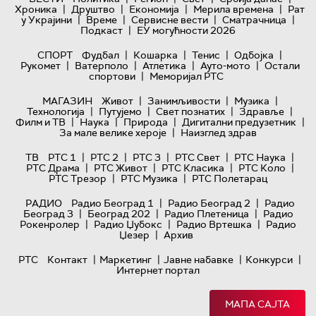
|
|
|
|
Хроника
Друштво
Економија
Мерила времена
Рат
|
|
|
|
у Украјини
Време
Сервисне вести
Сматрачница
|
Подкаст
ЕУ могућности 2026
|
|
|
|
СПОРТ
Фудбал
Кошарка
Тенис
Одбојка
|
|
|
|
Рукомет
Ватерполо
Атлетика
Ауто-мото
Остали
|
спортови
Меморијал РТС
|
|
|
МАГАЗИН
Живот
Занимљивости
Музика
|
|
|
|
Технологијa
Путујемо
Свет познатих
Здравље
|
|
|
|
Филм и ТВ
Наука
Природа
Дигитални предузетник
|
За мале велике хероје
Наизглед здрав
|
|
|
|
|
ТВ
РТС 1
РТС 2
РТС 3
РТС Свет
РТС Наука
|
|
|
|
РТС Драма
РТС Живот
РТС Класика
РТС Коло
|
|
РТС Трезор
РТС Музика
РТС Полетарац
|
|
РАДИО
Радио Београд 1
Радио Београд 2
Радио
|
|
|
Београд 3
Београд 202
Радио Плетеница
Радио
|
|
|
Рокенролер
Радио Џубокс
Радио Вртешка
Радио
|
Џезер
Архив
|
|
|
|
РТС
Контакт
Маркетинг
Јавне набавке
Конкурси
Интернет портал
МАПА САЈТА