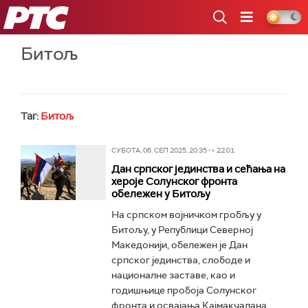
РТС
Битољ
Таг:
Битољ
СУБОТА, 06. СЕП 2025, 20:35 -> 22:01
Дан српског јединства и сећања на
хероје Солунског фронта
обележен у Битољу
На српском војничком гробљу у
Битољу, у Републици Северној
Македонији, обележен је Дан
српског јединства, слободе и
националне заставе, као и
годишњице пробоја Солунског
фронта и освајања Кајмакчалана...