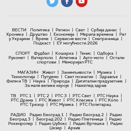
|
|
|
|
ВЕСТИ
Политика
Регион
Свет
Србија данас
|
|
|
|
Хроника
Друштво
Економија
Мерила времена
Рат
|
|
|
|
у Украјини
Време
Сервисне вести
Сматрачница
|
Подкаст
ЕУ могућности 2026
|
|
|
|
СПОРТ
Фудбал
Кошарка
Тенис
Одбојка
|
|
|
|
Рукомет
Ватерполо
Атлетика
Ауто-мото
Остали
|
спортови
Меморијал РТС
|
|
|
МАГАЗИН
Живот
Занимљивости
Музика
|
|
|
|
Технологијa
Путујемо
Свет познатих
Здравље
|
|
|
|
Филм и ТВ
Наука
Природа
Дигитални предузетник
|
За мале велике хероје
Наизглед здрав
|
|
|
|
|
ТВ
РТС 1
РТС 2
РТС 3
РТС Свет
РТС Наука
|
|
|
|
РТС Драма
РТС Живот
РТС Класика
РТС Коло
|
|
РТС Трезор
РТС Музика
РТС Полетарац
|
|
РАДИО
Радио Београд 1
Радио Београд 2
Радио
|
|
|
Београд 3
Београд 202
Радио Плетеница
Радио
|
|
|
Рокенролер
Радио Џубокс
Радио Вртешка
Радио
|
Џезер
Архив