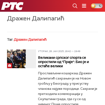
РТС
Дражен Далипагић
Таг:
Дражен Далипагић
УТОРАК, 28. ЈАН 2025, 18:42 -> 19:49
Великани српског спорта се
опростили од "Праје": Био је и
остаће велики
Прослављени кошаркаш Дражен
Далипагић сахрањен је на Новом
гробљу у Београду, у присуству
чланова најуже породице. Сахрани је
претходила комеморација у
Скупштини града, где су се од
чувеног Праје опростиле...