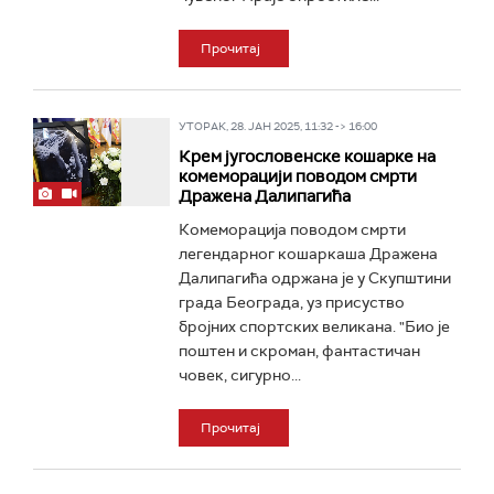
Прочитај
УТОРАК, 28. ЈАН 2025, 11:32 -> 16:00
Крем југословенске кошарке на
комеморацији поводом смрти
Дражена Далипагића
Комеморација поводом смрти
легендарног кошаркаша Дражена
Далипагића одржана је у Скупштини
града Београда, уз присуство
бројних спортских великана. "Био је
поштен и скроман, фантастичан
човек, сигурно...
Прочитај