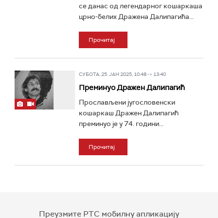
се данас од легендарног кошаркаша
црно-белих Дражена Далипагића...
Прочитај
СУБОТА, 25. ЈАН 2025, 10:48 -> 13:40
Преминуо Дражен Далипагић
Прослављени југословенски
кошаркаш Дражен Далипагић
преминуо је у 74. години...
Прочитај
Преузмите РТС мобилну апликацију