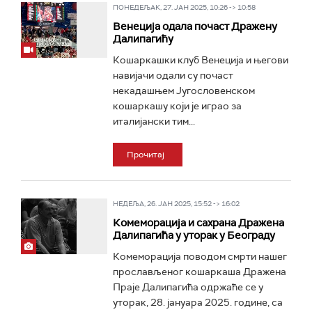
ПОНЕДЕЉАК, 27. ЈАН 2025, 10:26 -> 10:58
Венеција одала почаст Дражену
Далипагићу
Кошаркашки клуб Венеција и његови
навијачи одали су почаст
некадашњем Југословенском
кошаркашу који је играо за
италијански тим...
Прочитај
НЕДЕЉА, 26. ЈАН 2025, 15:52 -> 16:02
Комеморација и сахрана Дражена
Далипагића у уторак у Београду
Комеморација поводом смрти нашег
прослављеног кошаркаша Дражена
Праје Далипагића одржаће се у
уторак, 28. јануара 2025. године, са