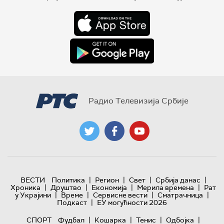
Радио Телевизија Србије
|
|
|
|
ВЕСТИ
Политика
Регион
Свет
Србија данас
|
|
|
|
Хроника
Друштво
Економија
Мерила времена
Рат
|
|
|
|
у Украјини
Време
Сервисне вести
Сматрачница
|
Подкаст
ЕУ могућности 2026
|
|
|
|
СПОРТ
Фудбал
Кошарка
Тенис
Одбојка