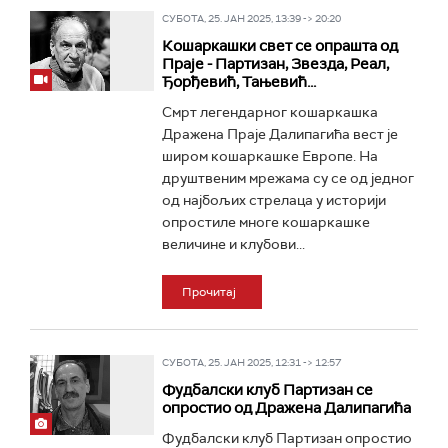
СУБОТА, 25. ЈАН 2025, 13:39 -> 20:20
Кошаркашки свет се опрашта од
Праје - Партизан, Звезда, Реал,
Ђорђевић, Тањевић...
Смрт легендарног кошаркашка
Дражена Праје Далипагића вест је
широм кошаркашке Европе. На
друштвеним мрежама су се од једног
од најбољих стрелаца у историји
опростиле многе кошаркашке
величине и клубови...
Прочитај
СУБОТА, 25. ЈАН 2025, 12:31 -> 12:57
Фудбалски клуб Партизан се
опростио од Дражена Далипагића
Фудбалски клуб Партизан опростио