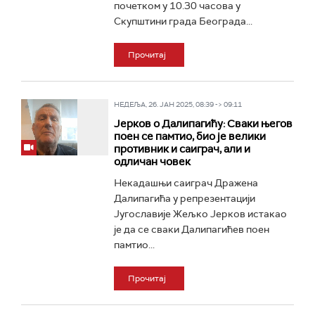
почетком у 10.30 часова у
Скупштини града Београда...
Прочитај
НЕДЕЉА, 26. ЈАН 2025, 08:39 -> 09:11
Јерков о Далипагићу: Сваки његов
поен се памтио, био је велики
противник и саиграч, али и
одличан човек
Некадашњи саиграч Дражена
Далипагића у репрезентацији
Југославије Жељко Јерков истакао
је да се сваки Далипагићев поен
памтио...
Прочитај