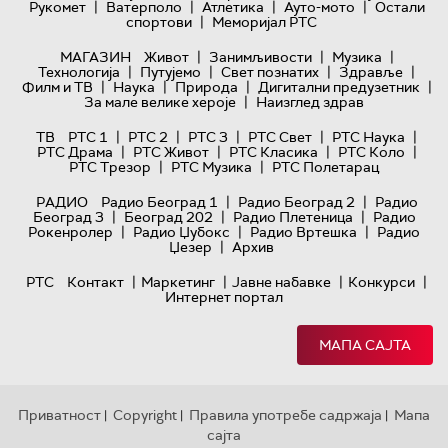
|
|
|
|
Рукомет
Ватерполо
Атлетика
Ауто-мото
Остали
|
спортови
Меморијал РТС
|
|
|
МАГАЗИН
Живот
Занимљивости
Музика
|
|
|
|
Технологијa
Путујемо
Свет познатих
Здравље
|
|
|
|
Филм и ТВ
Наука
Природа
Дигитални предузетник
|
За мале велике хероје
Наизглед здрав
|
|
|
|
|
ТВ
РТС 1
РТС 2
РТС 3
РТС Свет
РТС Наука
|
|
|
|
РТС Драма
РТС Живот
РТС Класика
РТС Коло
|
|
РТС Трезор
РТС Музика
РТС Полетарац
|
|
РАДИО
Радио Београд 1
Радио Београд 2
Радио
|
|
|
Београд 3
Београд 202
Радио Плетеница
Радио
|
|
|
Рокенролер
Радио Џубокс
Радио Вртешка
Радио
|
Џезер
Архив
|
|
|
|
РТС
Контакт
Маркетинг
Јавне набавке
Конкурси
Интернет портал
МАПА САЈТА
Приватност
Copyright
Правила употребе садржаја
Мапа
|
|
|
сајта