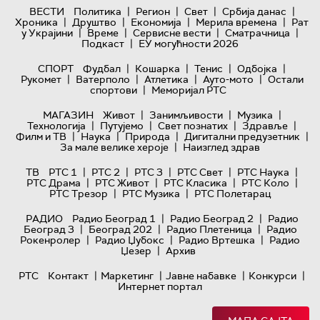
|
|
|
|
ВЕСТИ
Политика
Регион
Свет
Србија данас
|
|
|
|
Хроника
Друштво
Економија
Мерила времена
Рат
|
|
|
|
у Украјини
Време
Сервисне вести
Сматрачница
|
Подкаст
ЕУ могућности 2026
|
|
|
|
СПОРТ
Фудбал
Кошарка
Тенис
Одбојка
|
|
|
|
Рукомет
Ватерполо
Атлетика
Ауто-мото
Остали
|
спортови
Меморијал РТС
|
|
|
МАГАЗИН
Живот
Занимљивости
Музика
|
|
|
|
Технологијa
Путујемо
Свет познатих
Здравље
|
|
|
|
Филм и ТВ
Наука
Природа
Дигитални предузетник
|
За мале велике хероје
Наизглед здрав
|
|
|
|
|
ТВ
РТС 1
РТС 2
РТС 3
РТС Свет
РТС Наука
|
|
|
|
РТС Драма
РТС Живот
РТС Класика
РТС Коло
|
|
РТС Трезор
РТС Музика
РТС Полетарац
|
|
РАДИО
Радио Београд 1
Радио Београд 2
Радио
|
|
|
Београд 3
Београд 202
Радио Плетеница
Радио
|
|
|
Рокенролер
Радио Џубокс
Радио Вртешка
Радио
|
Џезер
Архив
|
|
|
|
РТС
Контакт
Маркетинг
Јавне набавке
Конкурси
Интернет портал