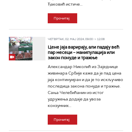
Ђаковић истиче...
Прочитај
ЧЕТВРТАК, 02. МАЈ 2024, 09:00 -> 12:08
Цене јаја варирају, али падају већ
пар месеци – манипулација или
закон понуде и тражње
Александар Николић из Заједнице
живинара Србије каже да је пад цена
јаја континуиран и да је то искључиво
последица закона понуде и тражње.
Сања Челебићанин из истог
удружења додаје да увоза
конзумних...
Прочитај