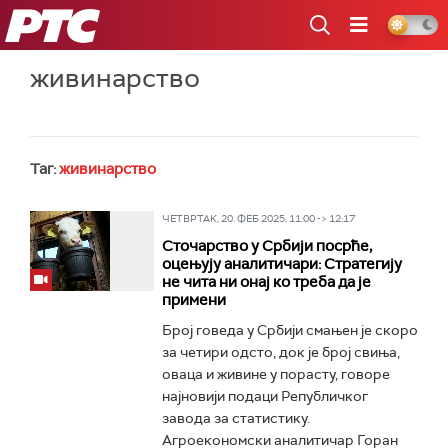
РТС
живинарство
Таг:
живинарство
ЧЕТВРТАК, 20. ФЕБ 2025, 11:00 -> 12:17
Сточарство у Србији посрће,
оцењују аналитичари: Стратегију
не чита ни онај ко треба да је
примени
Број говеда у Србији смањен је скоро
за четири одсто, док је број свиња,
оваца и живине у порасту, говоре
најновији подаци Републичког
завода за статистику.
Агроекономски аналитичар Горан