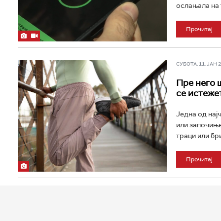
ослањала на т
Прочитај
СУБОТА, 11. ЈАН 20
Пре него 
се истеже
Једна од нај
или започиње
траци или бр
Прочитај