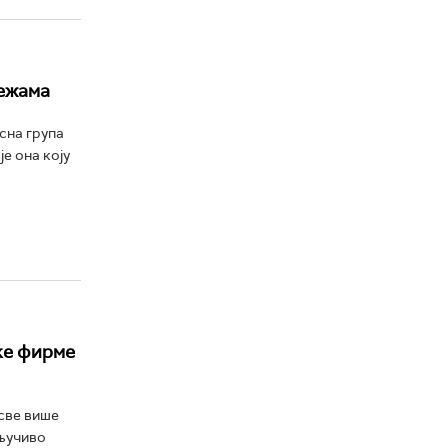
ежама
сна група
е она коју
ске фирме
 све више
кључиво