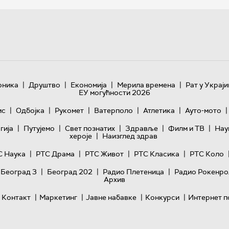
|
|
|
|
оника
Друштво
Економија
Мерила времена
Рат у Украји
ЕУ могућности 2026
|
|
|
|
|
|
ис
Одбојка
Рукомет
Ватерполо
Атлетика
Ауто-мото
|
|
|
|
|
гијa
Путујемо
Свет познатих
Здравље
Филм и ТВ
Нау
|
хероје
Наизглед здрав
|
|
|
|
С Наука
РТС Драма
РТС Живот
РТС Класика
РТС Коло
|
|
|
 Београд 3
Београд 202
Радио Плетеница
Радио Рокенро
Архив
|
|
|
|
Контакт
Маркетинг
Јавне набавке
Конкурси
Интернет п