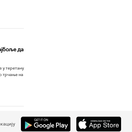
ајбоље да
е у теретану
но трчање на
кацију