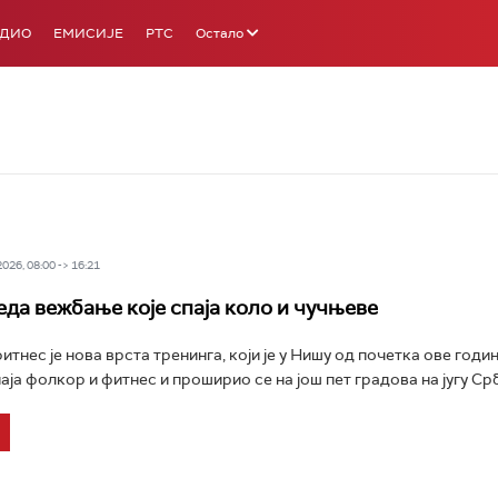
АДИО
ЕМИСИЈЕ
РТС
Остало
26, 08:00 -> 16:21
еда вежбање које спаја коло и чучњеве
тнес је нова врста тренинга, који је у Нишу од почетка ове год
аја фолкор и фитнес и проширио се на још пет градова на југу Срби