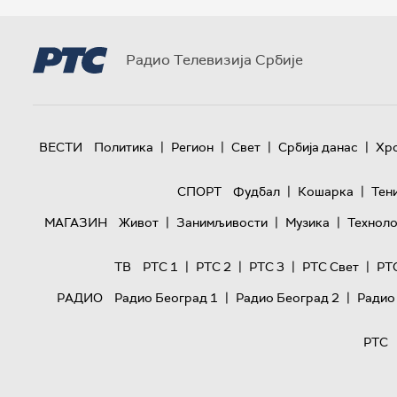
Радио Телевизија Србије
|
|
|
|
ВЕСТИ
Политика
Регион
Свет
Србија данас
Хр
|
|
СПОРТ
Фудбал
Кошарка
Тен
|
|
|
МАГАЗИН
Живот
Занимљивости
Музика
Техноло
|
|
|
|
ТВ
РТС 1
РТС 2
РТС 3
РТС Свет
РТ
|
|
РАДИО
Радио Београд 1
Радио Београд 2
Радио
РТС