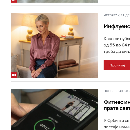
ЧЕТВРТАК, 11. ДЕЦ
Инфлуенсе
Како се публ
од 55 до 64 г
треба да циљ
Прочитај
ПОНЕДЕЉАК, 28. ЈУ
Фитнес ин
прате све
У Србији и с
постаје начи