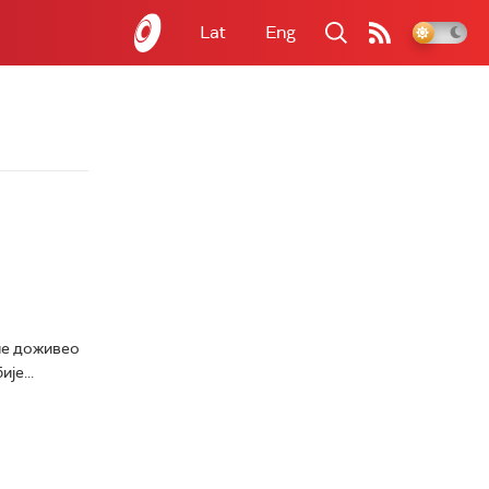
Lat
Eng
ине доживео
је...