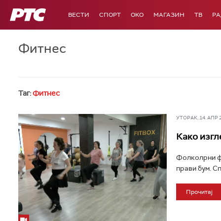
РТС
ВЕСТИ
СПОРТ
OKO
МАГАЗИН
ТВ
Р
Фитнес
Таг:
Фитнес
УТОРАК, 14. АПР 20
Како изгл
Фолколрни фи
прави бум. Сп
Прочитај