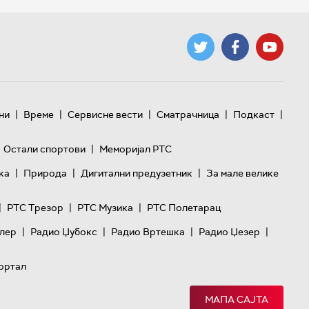
|
|
|
|
|
ни
Време
Сервисне вести
Сматрачница
Подкаст
|
Остали спортови
Меморијал РТС
|
|
|
ка
Природа
Дигитални предузетник
За мале велике
|
|
|
РТС Трезор
РТС Музика
РТС Полетарац
|
|
|
|
лер
Радио Џубокс
Радио Вртешка
Радио Џезер
ортал
МАПА САЈТА