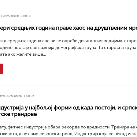
 2025, 08:08 -> 08:08
ри средњих година праве хаос на друштвеним мр
ика средњих година све више окреће дигиталним медијима, старо
одине постаје све важнија демографска група. Та старосна група ј
ате ако желите више...
Л 2025, 05:50 -> 06:05
дустрија у најбољој форми од када постоји, и срп
тске трендове
вету, фитнес индустрија обара рекорде по вредности. Тренирање
н живота, а не само сезонски тренд. Индустрија која се некад ис