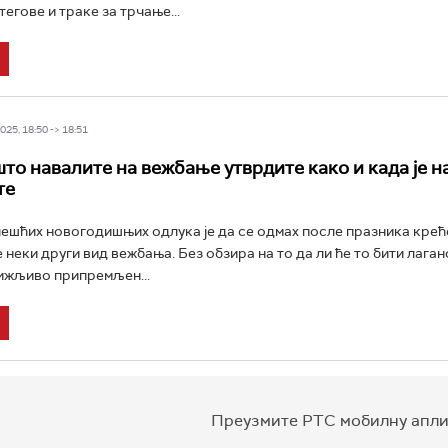
егове и траке за трчање...
25, 18:50 -> 18:51
што навалите на вежбање утврдите како и када је н
те
чешћих новогодишњих одлука је да се одмах после празника крећ
 неки други вид вежбања. Без обзира на то да ли ће то бити лага
ижљиво припремљен...
Преузмите РТС мобилну апли