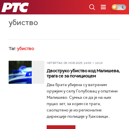
РТС
убиство
Таг:
убиство
ЧЕТВРТАК, 06. НОВ 2025, 14:04 -> 14:14
Двоструко убиство код Малишева,
трага се за почициоцем
Два брата убијена су ватреним
оружјем у селу Голубовац у општини
Малишево. Сумња се да је на њих
пуцао зет, за којим се трага,
саопштено је из регионалне
дирекције полиције у Ђаковици...