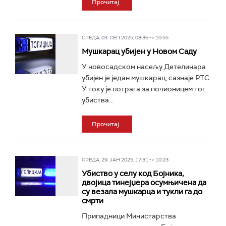
Прочитај
СРЕДА, 03. СЕП 2025, 08:36 -> 10:55
Мушкарац убијен у Новом Саду
У новосадском насељу Детелинара
убијен је један мушкарац, сазнаје РТС.
У току је потрага за почионицем тог
убиства...
Прочитај
СРЕДА, 29. ЈАН 2025, 17:31 -> 10:23
Убиство у селу код Бојника,
двојица тинејџера осумњичена да
су везала мушкарца и тукли га до
смрти
Припадници Министарства