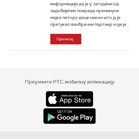
информација да је у Јагодини од
задобијених повреда преминула
мајка петоро деце након што ју је
претукао ванбрачни партнер који је...
Прочитај
Преузмите РТС мобилну апликацију