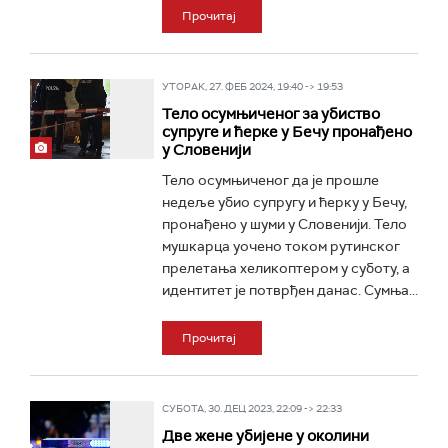
Прочитај
УТОРАК, 27. ФЕБ 2024, 19:40 -> 19:53
Тело осумњиченог за убиство
супруге и ћерке у Бечу пронађено
у Словенији
Тело осумњиченог да је прошле
недеље убио супругу и ћерку у Бечу,
пронађено у шуми у Словенији. Тело
мушкарца уочено током рутинског
прелетања хеликоптером у суботу, а
идентитет је потврђен данас. Сумња...
Прочитај
СУБОТА, 30. ДЕЦ 2023, 22:09 -> 22:33
Две жене убијене у околини