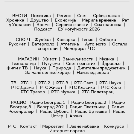
|
|
|
|
ВЕСТИ
Политика
Регион
Свет
Србија данас
|
|
|
|
Хроника
Друштво
Економија
Мерила времена
Рат
|
|
|
|
у Украјини
Време
Сервисне вести
Сматрачница
|
Подкаст
ЕУ могућности 2026
|
|
|
|
СПОРТ
Фудбал
Кошарка
Тенис
Одбојка
|
|
|
|
Рукомет
Ватерполо
Атлетика
Ауто-мото
Остали
|
спортови
Меморијал РТС
|
|
|
МАГАЗИН
Живот
Занимљивости
Музика
|
|
|
|
Технологијa
Путујемо
Свет познатих
Здравље
|
|
|
|
Филм и ТВ
Наука
Природа
Дигитални предузетник
|
За мале велике хероје
Наизглед здрав
|
|
|
|
|
ТВ
РТС 1
РТС 2
РТС 3
РТС Свет
РТС Наука
|
|
|
|
РТС Драма
РТС Живот
РТС Класика
РТС Коло
|
|
РТС Трезор
РТС Музика
РТС Полетарац
|
|
РАДИО
Радио Београд 1
Радио Београд 2
Радио
|
|
|
Београд 3
Београд 202
Радио Плетеница
Радио
|
|
|
Рокенролер
Радио Џубокс
Радио Вртешка
Радио
|
Џезер
Архив
|
|
|
|
РТС
Контакт
Маркетинг
Јавне набавке
Конкурси
Интернет портал