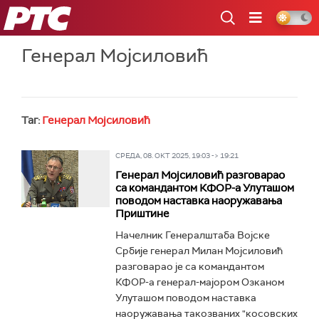
РТС
Генерал Мојсиловић
Таг:
Генерал Мојсиловић
СРЕДА, 08. ОКТ 2025, 19:03 -> 19:21
Генерал Мојсиловић разговарао
са командантом КФОР-а Улуташом
поводом наставка наоружавања
Приштине
Начелник Генералштаба Војске
Србије генерал Милан Мојсиловић
разговарао је са командантом
КФОР-а генерал-мајором Озканом
Улуташом поводом наставка
наоружавања такозваних "косовских