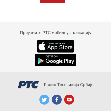
Преузмите РТС мобилну апликацију
Радио Телевизија Србије