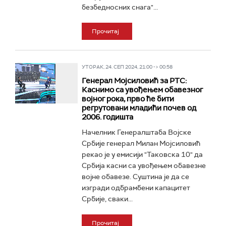
безбедносних снага"...
Прочитај
УТОРАК, 24. СЕП 2024, 21:00 -> 00:58
Генерал Мојсиловић за РТС:
Каснимо са увођењем обавезног
војног рока, прво ћe бити
регрутовани младићи почев од
2006. годишта
Начелник Генералштаба Војске
Србије генерал Милан Мојсиловић
рекао је у емисији "Таковска 10" да
Србија касни са увођењем обавезне
војне обавезе. Суштина је да се
изгради одбрамбени капацитет
Србије, сваки...
Прочитај