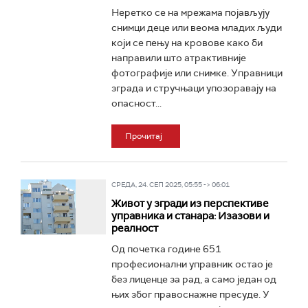
Неретко се на мрежама појављују
снимци деце или веома младих људи
који се пењу на кровове како би
направили што атрактивније
фотографије или снимке. Управници
зграда и стручњаци упозоравају на
опасност...
Прочитај
СРЕДА, 24. СЕП 2025, 05:55 -> 06:01
Живот у згради из перспективе
управника и станара: Изазови и
реалност
Од почетка године 651
професионални управник остао је
без лиценце за рад, а само један од
њих због правоснажне пресуде. У