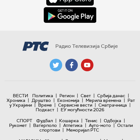
Радио Телевизија Србије
|
|
|
|
ВЕСТИ
Политика
Регион
Свет
Србија данас
|
|
|
|
Хроника
Друштво
Економија
Мерила времена
Рат
|
|
|
|
у Украјини
Време
Сервисне вести
Сматрачница
|
Подкаст
ЕУ могућности 2026
|
|
|
|
СПОРТ
Фудбал
Кошарка
Тенис
Одбојка
|
|
|
|
Рукомет
Ватерполо
Атлетика
Ауто-мото
Остали
|
спортови
Меморијал РТС