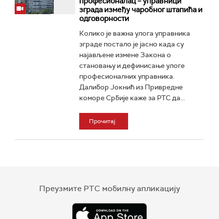
професионалац – управници
зграда између чаробног штапића и
одговорности
Колико је важна улога управника
зграде постало је јасно када су
најављене измене Закона о
становању и дефинисање улоге
професионалних управника.
Далибор Јокнић из Привредне
коморе Србије каже за РТС да...
Прочитај
Преузмите РТС мобилну апликацију