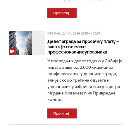
Прочитај
УТОРАК, 12. МАЈ 2026, 05:55 -> 05:57
Девет зграда за просечну плату –
зашто је све мање
професионалних управника
У последњих девет година у Србији је
издато више од 2.000 лиценци за
професионалне управнике зграда,
али је скоро трећина одузета и
управници су избрисани из регистра.
Мирјана Ковачевић из Привредне
коморе...
Прочитај