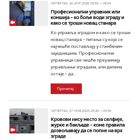
ЧЕТВРТАК, 16. АПР 2026, 05:55 -> 06:04
Професионални управник или
комшија – ко боље води зграду и
како се троши новац станара
Ко управља зградом и како се троши
новац станара – питања су која се
најчешће постављају у стамбеним
заједницама. Професионални
управници све чешће преузимају
управљање зградама, али дилема
остаје – да...
Прочитај
ЧЕТВРТАК, 27. НОВ 2025, 05:30 -> 05:30
Кровови нису место за селфије,
журке и бакљаде – коме правила
дозвољавају да се попне на врх
зграде