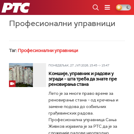
РТС
Професионални управници
Таг:
Професионални управници
ПОНЕДЕЉАК, 27. ЈУЛ 2026, 15:45 -> 15:47
Комшије, управник и радови у
згради – шта треба да знате пре
реновирања стана
Лето је за многе право време за
реновирање стана – од кречења и
замене подова до озбиљних
грађевинских радова.
Професионална управница Сања
Живков изјавила је за РТС да је за
сложеније радове неопходно...