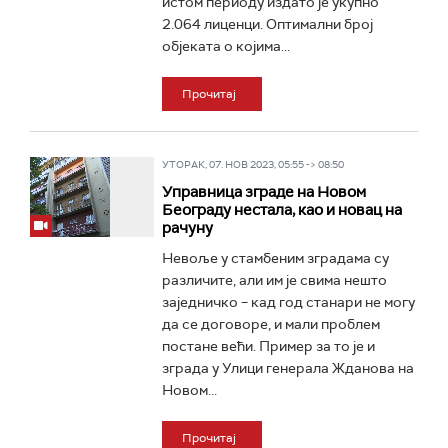
истом периоду издато је укупно
2.064 лиценци. Оптимални број
објеката о којима...
Прочитај
УТОРАК, 07. НОВ 2023, 05:55 -> 08:50
Управница зграде на Новом
Београду нестала, као и новац на
рачуну
Невоље у стамбеним зградама су
различите, али им је свима нешто
заједничко – кад год станари не могу
да се договоре, и мали проблем
постане већи. Пример за то је и
зграда у Улици генерала Жданова на
Новом...
Прочитај