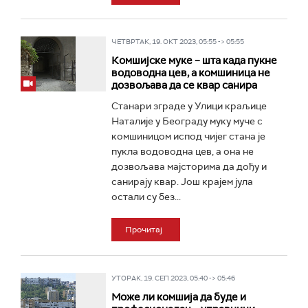
ЧЕТВРТАК, 19. ОКТ 2023, 05:55 -> 05:55
Комшијске муке – шта када пукне
водоводна цев, а комшиница не
дозвољава да се квар санира
Станари зграде у Улици краљице
Наталије у Београду муку муче с
комшиницом испод чијег стана је
пукла водоводна цев, а она не
дозвољава мајсторима да дођу и
санирају квар. Још крајем јула
остали су без...
Прочитај
УТОРАК, 19. СЕП 2023, 05:40 -> 05:46
Може ли комшија да буде и