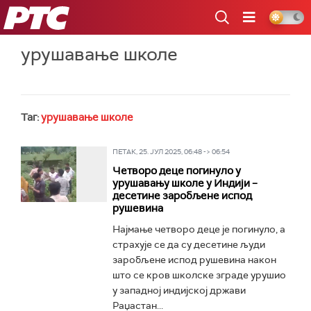
РТС
урушавање школе
Таг:
урушавање школе
ПЕТАК, 25. ЈУЛ 2025, 06:48 -> 06:54
Четворо деце погинуло у
урушавању школе у Индији –
десетине заробљене испод
рушевина
Најмање четворо деце је погинуло, а
страхује се да су десетине људи
заробљене испод рушевина након
што се кров школске зграде урушио
у западној индијској држави
Раџастан...