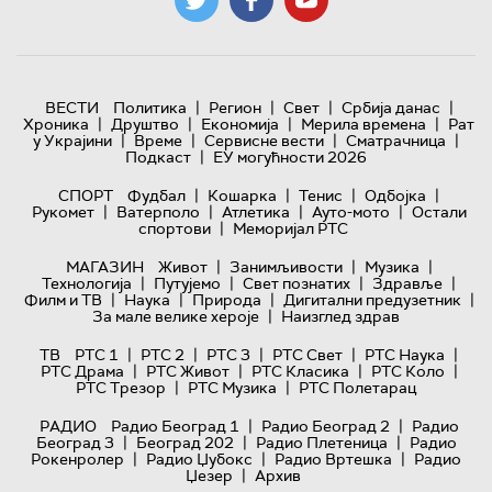
|
|
|
|
ВЕСТИ
Политика
Регион
Свет
Србија данас
|
|
|
|
Хроника
Друштво
Економија
Мерила времена
Рат
|
|
|
|
у Украјини
Време
Сервисне вести
Сматрачница
|
Подкаст
ЕУ могућности 2026
|
|
|
|
СПОРТ
Фудбал
Кошарка
Тенис
Одбојка
|
|
|
|
Рукомет
Ватерполо
Атлетика
Ауто-мото
Остали
|
спортови
Меморијал РТС
|
|
|
МАГАЗИН
Живот
Занимљивости
Музика
|
|
|
|
Технологијa
Путујемо
Свет познатих
Здравље
|
|
|
|
Филм и ТВ
Наука
Природа
Дигитални предузетник
|
За мале велике хероје
Наизглед здрав
|
|
|
|
|
ТВ
РТС 1
РТС 2
РТС 3
РТС Свет
РТС Наука
|
|
|
|
РТС Драма
РТС Живот
РТС Класика
РТС Коло
|
|
РТС Трезор
РТС Музика
РТС Полетарац
|
|
РАДИО
Радио Београд 1
Радио Београд 2
Радио
|
|
|
Београд 3
Београд 202
Радио Плетеница
Радио
|
|
|
Рокенролер
Радио Џубокс
Радио Вртешка
Радио
|
Џезер
Архив