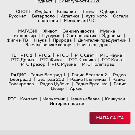
|
Подкаст
ЕУ могућности 2026
|
|
|
|
СПОРТ
Фудбал
Кошарка
Тенис
Одбојка
|
|
|
|
Рукомет
Ватерполо
Атлетика
Ауто-мото
Остали
|
спортови
Меморијал РТС
|
|
|
МАГАЗИН
Живот
Занимљивости
Музика
|
|
|
|
Технологијa
Путујемо
Свет познатих
Здравље
|
|
|
|
Филм и ТВ
Наука
Природа
Дигитални предузетник
|
За мале велике хероје
Наизглед здрав
|
|
|
|
|
ТВ
РТС 1
РТС 2
РТС 3
РТС Свет
РТС Наука
|
|
|
|
РТС Драма
РТС Живот
РТС Класика
РТС Коло
|
|
РТС Трезор
РТС Музика
РТС Полетарац
|
|
РАДИО
Радио Београд 1
Радио Београд 2
Радио
|
|
|
Београд 3
Београд 202
Радио Плетеница
Радио
|
|
|
Рокенролер
Радио Џубокс
Радио Вртешка
Радио
|
Џезер
Архив
|
|
|
|
РТС
Контакт
Маркетинг
Јавне набавке
Конкурси
Интернет портал
МАПА САЈТА