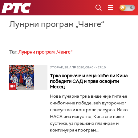
РТС
Лунрни програм „Чанге“
Таг:
Лунрни програм „Чанге“
УТОРАК, 28. АПР 2026, 08:45 -> 17:16
Трка корњаче и зеца: хоће ли Кина
победити САД и прва освојити
Месец
Нова лунарна трка више није питање
симболичне победе, већ дугорочног
присуства и контроле ресурса. Иако
НАСА има искуство, Кина све више
сустиже, уз прецизно планиран и
континуиран програм...