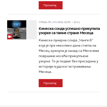
Прочитај
СРЕДА, 05. ЈУН 2024, 22:05 -> 22:11
Кинеска сонда успешно прикупила
узорке са тамне стране Месеца
Кинеска лунарна сонда „Чанге 6“
која је пре неколико дана стигла на
Месец, кренула је назад са Месечеве
површине носећи прикупљене
узорке. То је подвиг без преседана у
историји људског истраживања
Месеца...
Прочитај