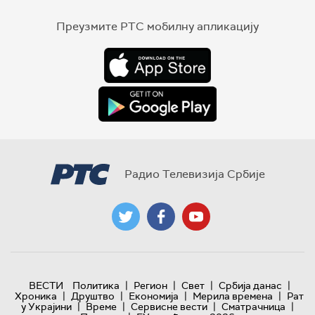
Преузмите РТС мобилну апликацију
Радио Телевизија Србије
|
|
|
|
ВЕСТИ
Политика
Регион
Свет
Србија данас
|
|
|
|
Хроника
Друштво
Економија
Мерила времена
Рат
|
|
|
|
у Украјини
Време
Сервисне вести
Сматрачница