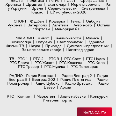
|
|
|
|
ВЕСТИ
Политика
Регион
Свет
Србија данас
|
|
|
|
Хроника
Друштво
Економија
Мерила времена
Рат
|
|
|
|
у Украјини
Време
Сервисне вести
Сматрачница
|
Подкаст
ЕУ могућности 2026
|
|
|
|
СПОРТ
Фудбал
Кошарка
Тенис
Одбојка
|
|
|
|
Рукомет
Ватерполо
Атлетика
Ауто-мото
Остали
|
спортови
Меморијал РТС
|
|
|
МАГАЗИН
Живот
Занимљивости
Музика
|
|
|
|
Технологијa
Путујемо
Свет познатих
Здравље
|
|
|
|
Филм и ТВ
Наука
Природа
Дигитални предузетник
|
За мале велике хероје
Наизглед здрав
|
|
|
|
|
ТВ
РТС 1
РТС 2
РТС 3
РТС Свет
РТС Наука
|
|
|
|
РТС Драма
РТС Живот
РТС Класика
РТС Коло
|
|
РТС Трезор
РТС Музика
РТС Полетарац
|
|
РАДИО
Радио Београд 1
Радио Београд 2
Радио
|
|
|
Београд 3
Београд 202
Радио Плетеница
Радио
|
|
|
Рокенролер
Радио Џубокс
Радио Вртешка
Радио
|
Џезер
Архив
|
|
|
|
РТС
Контакт
Маркетинг
Јавне набавке
Конкурси
Интернет портал
МАПА САЈТА