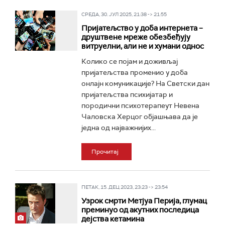
СРЕДА, 30. ЈУЛ 2025, 21:38 -> 21:55
Пријатељство у доба интернета –
друштвене мреже обезбеђују
витруелни, али не и хумани однос
Колико се појам и доживљај
пријатељства променио у доба
онлајн комуникације? На Светски дан
пријатељства психијатар и
породични психотерапеут Невена
Чаловска Херцог објашњава да је
једна од најважнијих...
Прочитај
ПЕТАК, 15. ДЕЦ 2023, 23:23 -> 23:54
Узрок смрти Метјуа Перија, глумац
преминуо од акутних последица
дејства кетамина