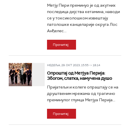
Метју Пери преминуо је од акутних
последица дејства кетамина, наводи
се у токсиколошком извештају
патолошке канцеларије округа Лос
Анђелес...
Прочитај
НЕДЕЉА, 29. ОКТ 2023, 15:55 -> 18:14
Опроштај од Метјуа Перија:
Збогом, слатка, намучена душо
Пријатељи и колеге опраштају се на
друштвеним мрежама од трагично
преминулог глумца Метјуа Перија...
Прочитај