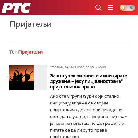
РТС
Пријатељи
Таг:
Пријатељи
УТОРАК, 24. МАР 2026, 08:35 -> 08:35
Зашто увек ви зовете и иницирате
дружење – јесу ли „једнострана“
пријатељства права
Ако сте у групи људи који стално
иницирају виђање са својим
пријатељима док се они никада не
сете да то ураде, највероватније вам
је пало на памет да негде грешите и
питате се да ли су то права
пријатељства...