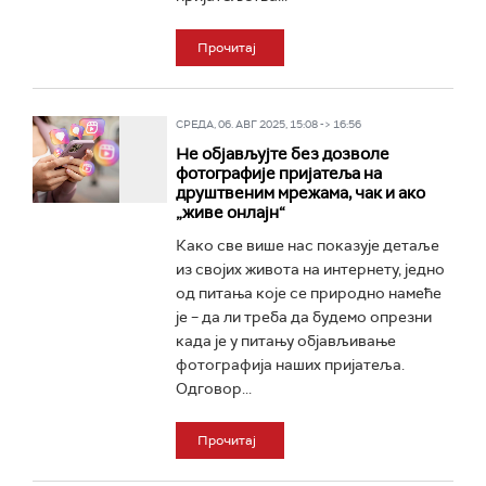
Прочитај
СРЕДА, 06. АВГ 2025, 15:08 -> 16:56
Не објављујте без дозволе
фотографије пријатеља на
друштвеним мрежама, чак и ако
„живе онлајн“
Како све више нас показује детаље
из својих живота на интернету, једно
од питања које се природно намеће
је – да ли треба да будемо опрезни
када је у питању објављивање
фотографија наших пријатеља.
Одговор...
Прочитај