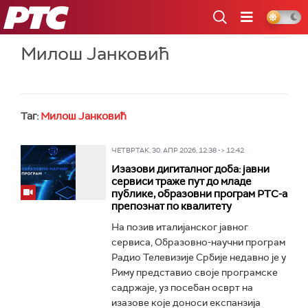
РТС
Милош Јанковић
Таг:
Милош Јанковић
ЧЕТВРТАК, 30. АПР 2026, 12:38 -> 12:42
Изазови дигиталног доба: јавни
сервиси траже пут до младе
публике, образовни програм РТС-а
препознат по квалитету
На позив италијанског јавног
сервиса, Образовно-научни програм
Радио Телевизије Србије недавно је у
Риму представио своје програмске
садржаје, уз посебан осврт на
изазове које доноси експанзија