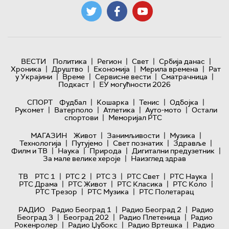
|
|
|
|
ВЕСТИ
Политика
Регион
Свет
Србија данас
|
|
|
|
Хроника
Друштво
Економија
Мерила времена
Рат
|
|
|
|
у Украјини
Време
Сервисне вести
Сматрачница
|
Подкаст
ЕУ могућности 2026
|
|
|
|
СПОРТ
Фудбал
Кошарка
Тенис
Одбојка
|
|
|
|
Рукомет
Ватерполо
Атлетика
Ауто-мото
Остали
|
спортови
Меморијал РТС
|
|
|
МАГАЗИН
Живот
Занимљивости
Музика
|
|
|
|
Технологијa
Путујемо
Свет познатих
Здравље
|
|
|
|
Филм и ТВ
Наука
Природа
Дигитални предузетник
|
За мале велике хероје
Наизглед здрав
|
|
|
|
|
ТВ
РТС 1
РТС 2
РТС 3
РТС Свет
РТС Наука
|
|
|
|
РТС Драма
РТС Живот
РТС Класика
РТС Коло
|
|
РТС Трезор
РТС Музика
РТС Полетарац
|
|
РАДИО
Радио Београд 1
Радио Београд 2
Радио
|
|
|
Београд 3
Београд 202
Радио Плетеница
Радио
|
|
|
Рокенролер
Радио Џубокс
Радио Вртешка
Радио