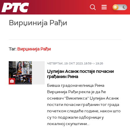
РТС
Вирџинија Рађи
Таг:
Вирџинија Рађи
ЧЕТВРТАК, 19. ОКТ 2023, 18:59 -> 19:26
Џулијан Асанж постаје почасни
грађанин Рима
Бивша градоначелница Рима
Вирџинија Рађи рекла је да ће
оснивач "Викиликса" Џулијан Асанж
постати почасни грађанин тог града
почетком следеће године, након што
су то подржали одборници у
локалној скупштини...