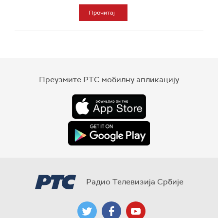
Прочитај
Преузмите РТС мобилну апликацију
Радио Телевизија Србије