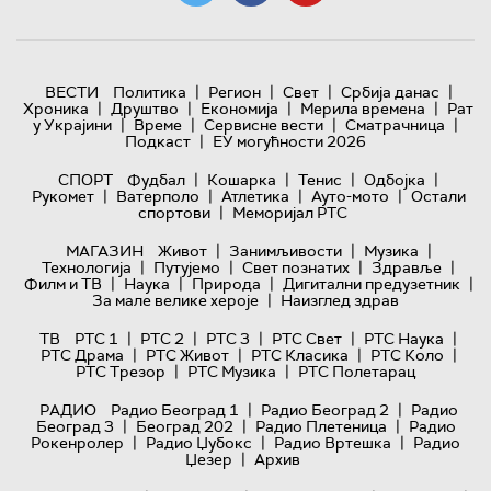
|
|
|
|
ВЕСТИ
Политика
Регион
Свет
Србија данас
|
|
|
|
Хроника
Друштво
Економија
Мерила времена
Рат
|
|
|
|
у Украјини
Време
Сервисне вести
Сматрачница
|
Подкаст
ЕУ могућности 2026
|
|
|
|
СПОРТ
Фудбал
Кошарка
Тенис
Одбојка
|
|
|
|
Рукомет
Ватерполо
Атлетика
Ауто-мото
Остали
|
спортови
Меморијал РТС
|
|
|
МАГАЗИН
Живот
Занимљивости
Музика
|
|
|
|
Технологијa
Путујемо
Свет познатих
Здравље
|
|
|
|
Филм и ТВ
Наука
Природа
Дигитални предузетник
|
За мале велике хероје
Наизглед здрав
|
|
|
|
|
ТВ
РТС 1
РТС 2
РТС 3
РТС Свет
РТС Наука
|
|
|
|
РТС Драма
РТС Живот
РТС Класика
РТС Коло
|
|
РТС Трезор
РТС Музика
РТС Полетарац
|
|
РАДИО
Радио Београд 1
Радио Београд 2
Радио
|
|
|
Београд 3
Београд 202
Радио Плетеница
Радио
|
|
|
Рокенролер
Радио Џубокс
Радио Вртешка
Радио
|
Џезер
Архив