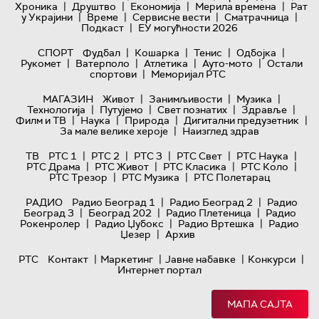
|
|
|
|
Хроника
Друштво
Економија
Мерила времена
Рат
|
|
|
|
у Украјини
Време
Сервисне вести
Сматрачница
|
Подкаст
ЕУ могућности 2026
|
|
|
|
СПОРТ
Фудбал
Кошарка
Тенис
Одбојка
|
|
|
|
Рукомет
Ватерполо
Атлетика
Ауто-мото
Остали
|
спортови
Меморијал РТС
|
|
|
МАГАЗИН
Живот
Занимљивости
Музика
|
|
|
|
Технологијa
Путујемо
Свет познатих
Здравље
|
|
|
|
Филм и ТВ
Наука
Природа
Дигитални предузетник
|
За мале велике хероје
Наизглед здрав
|
|
|
|
|
ТВ
РТС 1
РТС 2
РТС 3
РТС Свет
РТС Наука
|
|
|
|
РТС Драма
РТС Живот
РТС Класика
РТС Коло
|
|
РТС Трезор
РТС Музика
РТС Полетарац
|
|
РАДИО
Радио Београд 1
Радио Београд 2
Радио
|
|
|
Београд 3
Београд 202
Радио Плетеница
Радио
|
|
|
Рокенролер
Радио Џубокс
Радио Вртешка
Радио
|
Џезер
Архив
|
|
|
|
РТС
Контакт
Маркетинг
Јавне набавке
Конкурси
Интернет портал
МАПА САЈТА