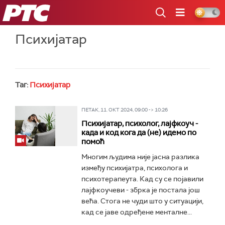
РТС
Психијатар
Таг:
Психијатар
ПЕТАК, 11. ОКТ 2024, 09:00 -> 10:26
Психијатар, психолог, лајфкоуч -
када и код кога да (не) идемо по
помоћ
Многим људима није јасна разлика
између психијатра, психолога и
психотерапеута. Кад су се појавили
лајфкоучеви - збрка је постала још
већа. Стога не чуди што у ситуацији,
кад се јаве одређене менталне...