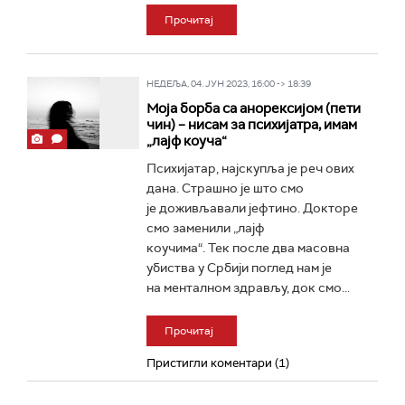
Прочитај
НЕДЕЉА, 04. ЈУН 2023, 16:00 -> 18:39
Моја борба са анорексијом (пети
чин) – нисам за психијатра, имам
„лајф коуча“
Психијатар, најскупља је реч ових
дана. Страшно је што смо
је доживљавали јефтино. Докторе
смо заменили „лајф
коучима“. Тек после два масовна
убиства у Србији поглед нам је
на менталном здрављу, док смо...
Прочитај
Пристигли коментари (1)