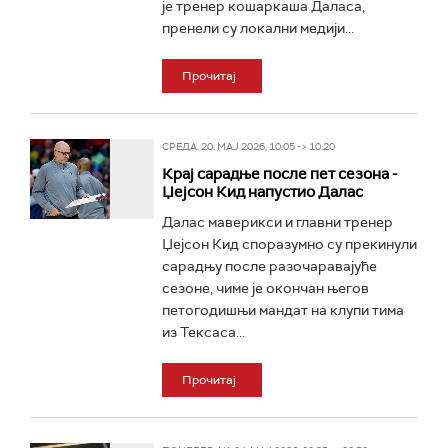
је тренер кошаркаша Даласа,
пренели су локални медији...
Прочитај
СРЕДА, 20. МАЈ 2026, 10:05 -> 10:20
Крај сарадње после пет сезона -
Џејсон Кид напустио Далас
Далас маверикси и главни тренер
Џејсон Кид споразумно су прекинули
сарадњу после разочаравајуће
сезоне, чиме је окончан његов
петогодишњи мандат на клупи тима
из Тексаса...
Прочитај