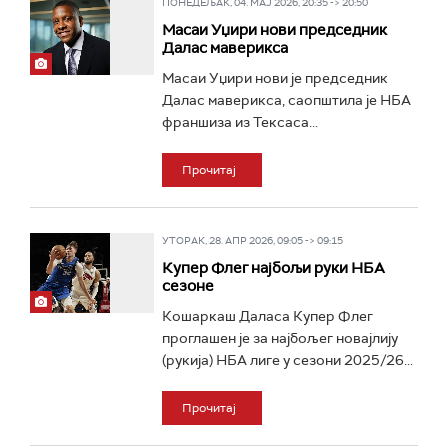
ПОНЕДЕЉАК, 04. МАЈ 2026, 20:35 -> 20:50
Масаи Уџири нови председник
Далас маверикса
Масаи Уџири нови је председник
Далас маверикса, саопштила је НБА
франшиза из Тексаса...
Прочитај
УТОРАК, 28. АПР 2026, 09:05 -> 09:15
Купер Флег најбољи руки НБА
сезоне
Кошаркаш Даласа Купер Флег
проглашен је за најбољег новајлију
(рукија) НБА лиге у сезони 2025/26...
Прочитај