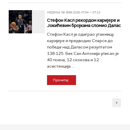
НЕДЕЉА, 08. ФЕБ 2026, 07:04 -> 07:13
Стефон Касл рекордом каријере и
Јокићевим бројкама сломио Далас
Стефон Касл је одиграо утакмицу
каријере и предводио Спарсе до
победе над Даласом резултатом
138:125. Бек Сан Антонија уписао је
40 поена, 12 скокова и 12
асистенција ...
Прочитај
>