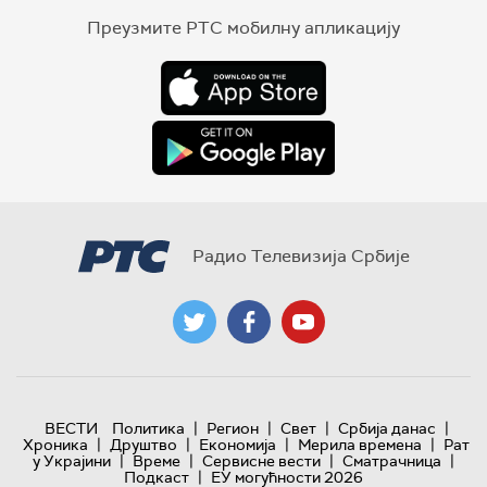
Преузмите РТС мобилну апликацију
Радио Телевизија Србије
|
|
|
|
ВЕСТИ
Политика
Регион
Свет
Србија данас
|
|
|
|
Хроника
Друштво
Економија
Мерила времена
Рат
|
|
|
|
у Украјини
Време
Сервисне вести
Сматрачница
|
Подкаст
ЕУ могућности 2026