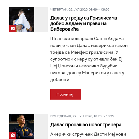
ЧЕТВРТАК, 02. ЈУЛ 2026, 08:49 -> 09:26
Далас у трејду са Гризлисима
добио Алдаму и права на
Биберовића
Шпански кошаркаш Санти Алдама
нови је члан Далас маверикса након
трејда са Мемфис гризлисима. У
супротном смеру су отишли бек Еј
Џеј Џонсон и неколико будућих
пикова, док су Маверикси у пакету
добили и...
Прочитај
ПОНЕДЕЉАК, 22. ЈУН 2026, 18:23 -> 18:35
Далас пронашао новог тренера
Амерички стручњак Дасти Меј нови