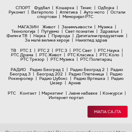
|
|
|
|
СПОРТ
Фудбал
Кошарка
Тенис
Одбојка
|
|
|
|
Рукомет
Ватерполо
Атлетика
Ауто-мото
Остали
|
спортови
Меморијал РТС
|
|
|
МАГАЗИН
Живот
Занимљивости
Музика
|
|
|
|
Технологијa
Путујемо
Свет познатих
Здравље
|
|
|
|
Филм и ТВ
Наука
Природа
Дигитални предузетник
|
За мале велике хероје
Наизглед здрав
|
|
|
|
|
ТВ
РТС 1
РТС 2
РТС 3
РТС Свет
РТС Наука
|
|
|
|
РТС Драма
РТС Живот
РТС Класика
РТС Коло
|
|
РТС Трезор
РТС Музика
РТС Полетарац
|
|
РАДИО
Радио Београд 1
Радио Београд 2
Радио
|
|
|
Београд 3
Београд 202
Радио Плетеница
Радио
|
|
|
Рокенролер
Радио Џубокс
Радио Вртешка
Радио
|
Џезер
Архив
|
|
|
|
РТС
Контакт
Маркетинг
Јавне набавке
Конкурси
Интернет портал
МАПА САЈТА