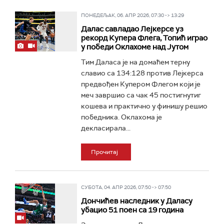
ПОНЕДЕЉАК, 06. АПР 2026, 07:30 -> 13:29
Далас савладао Лејкерсе уз
рекорд Купера Флега, Топић играо
у победи Оклахоме над Јутом
Тим Даласа је на домаћем терну
славио са 134:128 против Лејкерса
предвођен Купером Флегом који је
меч завршио са чак 45 постигнутиг
кошева и практично у финишу решио
победника. Оклахома је
декласирала...
Прочитај
СУБОТА, 04. АПР 2026, 07:50 -> 07:50
Дончићев наследник у Даласу
убацио 51 поен са 19 година