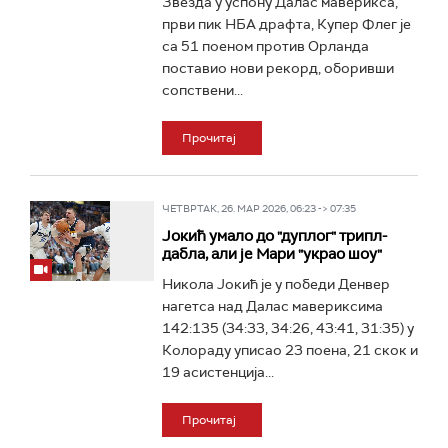
Звезда у успону Далас маверикса,
први пик НБА драфта, Купер Флег је
са 51 поеном против Орланда
поставио нови рекорд, оборивши
сопствени...
Прочитај
ЧЕТВРТАК, 26. МАР 2026, 06:23 -> 07:35
Јокић умало до "дуплог" трипл-
дабла, али је Мари "украо шоу"
Никола Јокић је у победи Денвер
нагетса над Далас мавериксима
142:135 (34:33, 34:26, 43:41, 31:35) у
Колораду уписао 23 поена, 21 скок и
19 асистенција...
Прочитај