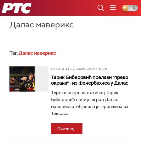
РТС
Далас маверикс
Таг:
Далас маверикс
СУБОТА, 11. ЈУЛ 2026, 19:04 -> 19:16
Тарик Биберовић прелази "преко
океана" - из Фенербахчеа у Далас
Турски репрезентативац Тарик
Биберовић нови је играч Далас
маверикса, објавила је франшиза из
Тексаса...
Прочитај