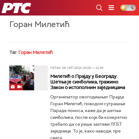
РТС
Горан Милетић
Таг:
Горан Милетић
ПЕТАК, 06. СЕП 2024, 20:00 -> 21:44
Милетић о Прајду у Београду:
Шетња је симболика, тражимо
Закон о истополним заједницама
Организатор овогодишњег Прајда
Горан Милетић, поводом сутрашње
Параде поноса, каже да је шетња
симболика, после које би конкретно
требало да се реше захтеви ЛГБТ
заједнице. То је, како наводи, пре
свега...