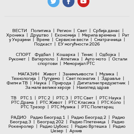
|
|
|
|
ВЕСТИ
Политика
Регион
Свет
Србија данас
|
|
|
|
Хроника
Друштво
Економија
Мерила времена
Рат
|
|
|
|
у Украјини
Време
Сервисне вести
Сматрачница
|
Подкаст
ЕУ могућности 2026
|
|
|
|
СПОРТ
Фудбал
Кошарка
Тенис
Одбојка
|
|
|
|
Рукомет
Ватерполо
Атлетика
Ауто-мото
Остали
|
спортови
Меморијал РТС
|
|
|
МАГАЗИН
Живот
Занимљивости
Музика
|
|
|
|
Технологијa
Путујемо
Свет познатих
Здравље
|
|
|
|
Филм и ТВ
Наука
Природа
Дигитални предузетник
|
За мале велике хероје
Наизглед здрав
|
|
|
|
|
ТВ
РТС 1
РТС 2
РТС 3
РТС Свет
РТС Наука
|
|
|
|
РТС Драма
РТС Живот
РТС Класика
РТС Коло
|
|
РТС Трезор
РТС Музика
РТС Полетарац
|
|
РАДИО
Радио Београд 1
Радио Београд 2
Радио
|
|
|
Београд 3
Београд 202
Радио Плетеница
Радио
|
|
|
Рокенролер
Радио Џубокс
Радио Вртешка
Радио
|
Џезер
Архив