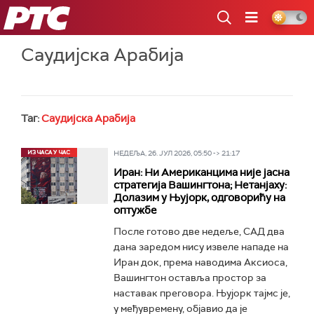
РТС
Саудијска Арабија
Таг:
Саудијска Арабија
НЕДЕЉА, 26. ЈУЛ 2026, 05:50 -> 21:17
Иран: Ни Американцима није јасна
стратегија Вашингтона; Нетанјаху:
Долазим у Њујорк, одговорићу на
оптужбе
После готово две недеље, САД два
дана заредом нису извеле нападе на
Иран док, према наводима Аксиоса,
Вашингтон оставља простор за
наставак преговора. Њујорк тајмс је,
у међувремену, објавио да је