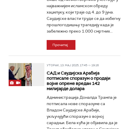
најважнијем исламском обреду
хаџилуку, који траје од 4. до 9 јуна.
Саудијске власти труде се да избегну
прошлогодишњу трагедију када је
забележно преко 1.000 смртних...
Прочитај
УТОРАК, 13. МАЈ 2025, 17:45 -> 19:16
САД и Саудијска Арабија
потписале споразум о продаји
војне опреме вредан 142
милијарде долара
Администрација Доналда Трампа је
потписала нове споразуме са
Владом Саудијске Арабије,
укључујући споразум о војној
сарадњи. Бела кућа је објавила да је