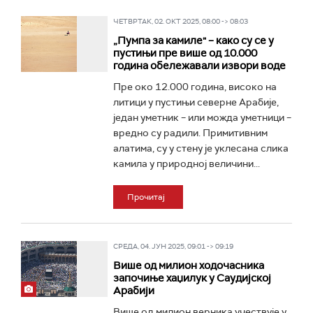
ЧЕТВРТАК, 02. ОКТ 2025, 08:00 -> 08:03
„Пумпа за камиле" – како су се у
пустињи пре више од 10.000
година обележавали извори воде
Пре око 12.000 година, високо на
литици у пустињи северне Арабије,
један уметник – или можда уметници –
вредно су радили. Примитивним
алатима, су у стену је уклесана слика
камила у природној величини...
Прочитај
СРЕДА, 04. ЈУН 2025, 09:01 -> 09:19
Више од милион ходочасника
започиње хаџилук у Саудијској
Арабији
Више од милион верника учествује у