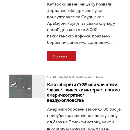
Катарски званичници су позвали
Јорданце, обе државе су се
консултовале са Саудијском
Арабијом, која је, за сваки случај, у
помоћ дозвала око 8.000
пакистанских војника, праћених
борбеним авионима, дроновима...
Прочитај
ЧЕТВРТАК, 02. АПР 2026, 19:20 -> 11:32
Како оборити Ф-35 или уништити
"авакс" – кинески интернет против
америчког ратног
ваздухопловства
Амерички борбени авион Ф-35 био је
принуђен да принудно слети у једну
од база на Блиском истоку, након
што је пилот рањен током лета.