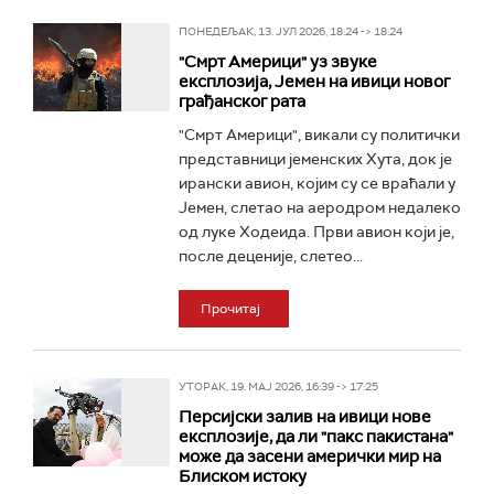
ПОНЕДЕЉАК, 13. ЈУЛ 2026, 18:24 -> 18:24
"Смрт Америци" уз звуке
експлозија, Јемен на ивици новог
грађанског рата
"Смрт Америци", викали су политички
представници јеменских Хута, док је
ирански авион, којим су се враћали у
Јемен, слетао на аеродром недалеко
од луке Ходеида. Први авион који је,
после деценије, слетео...
Прочитај
УТОРАК, 19. МАЈ 2026, 16:39 -> 17:25
Персијски залив на ивици нове
експлозије, да ли "пакс пакистана"
може да засени амерички мир на
Блиском истоку