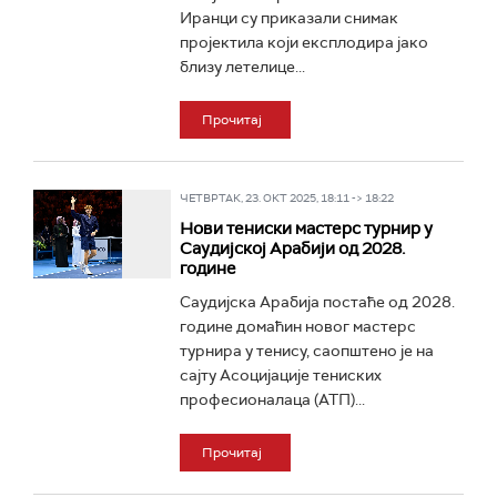
Иранци су приказали снимак
пројектила који експлодира јако
близу летелице...
Прочитај
ЧЕТВРТАК, 23. ОКТ 2025, 18:11 -> 18:22
Нови тениски мастерс турнир у
Саудијској Арабији од 2028.
године
Саудијска Арабија постаће од 2028.
године домаћин новог мастерс
турнира у тенису, саопштено је на
сајту Асоцијације тениских
професионалаца (АТП)...
Прочитај