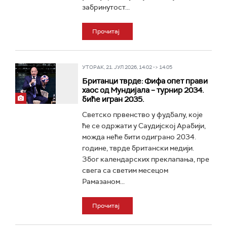
забринутост...
Прочитај
УТОРАК, 21. ЈУЛ 2026, 14:02 -> 14:05
Британци тврде: Фифа опет прави
хаос од Мундијала – турнир 2034.
биће игран 2035.
Светско првенство у фудбалу, које
ће се одржати у Саудијској Арабији,
можда неће бити одиграно 2034.
године, тврде британски медији.
Због календарских преклапања, пре
свега са светим месецом
Рамазаном...
Прочитај