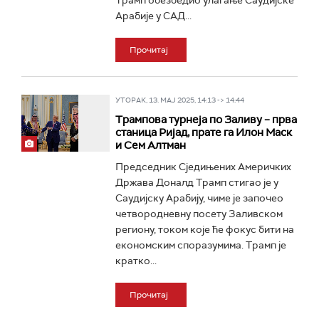
Трамп обезбедио улагање Саудијске
Арабије у САД...
Прочитај
УТОРАК, 13. МАЈ 2025, 14:13 -> 14:44
Трампова турнеја по Заливу – прва
станица Ријад, прате га Илон Маск
и Сем Алтман
Председник Сједињених Америчких
Држава Доналд Трамп стигао је у
Саудијску Арабију, чиме је започео
четвородневну посету Заливском
региону, током које ће фокус бити на
економским споразумима. Трамп је
кратко...
Прочитај