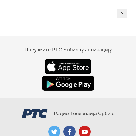
>
Преузмите РТС мобилну апликацију
Радио Телевизија Србије